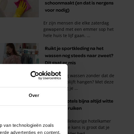
Over
p van technologieën zoals
erde advertenties en content,