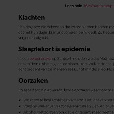
Lees ook:
‘
16 minuten slaapt
Klachten
Van degenen die bekennen dat ze problemen hebben met s
dat het hun dagelijkse functioneren beïnvloedt. Zo hebb
vergeetachtigheid.
Slaaptekort is epidemie
In een
eerder artikel
op Sante.nl meldden we dat Matthew 
een epidemie als het gaat om slaaptekort. Walker doet al j
acht procent van de mensen zes uur of minder sliep. Nu i
Oorzaken
Volgens hem zijn er verschillende oorzaken waardoor men
We zitten te lang achter een scherm. Het licht van het
Volgens Walker vervaagt de grens tussen werk en privé
Alcohol: het zorgt ervoor dat je ontspant, maar heeft ef