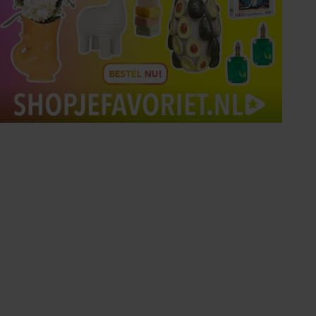
Tips om je lekker in je vel
te voelen
Met de Santé nieuwsbrief ontvang je elke
week tips om je energiek, ontspannen en in
balans te voelen.