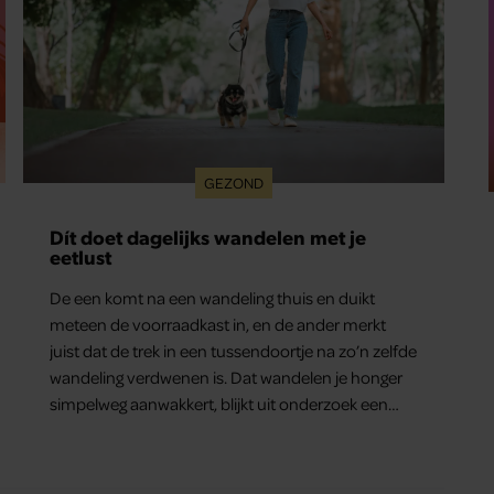
GEZOND
Dít doet dagelijks wandelen met je
eetlust
De een komt na een wandeling thuis en duikt
meteen de voorraadkast in, en de ander merkt
juist dat de trek in een tussendoortje na zo’n zelfde
wandeling verdwenen is. Dat wandelen je honger
simpelweg aanwakkert, blijkt uit onderzoek een
stuk te kort door de bocht. Er gebeurt iets veel
interessanters.