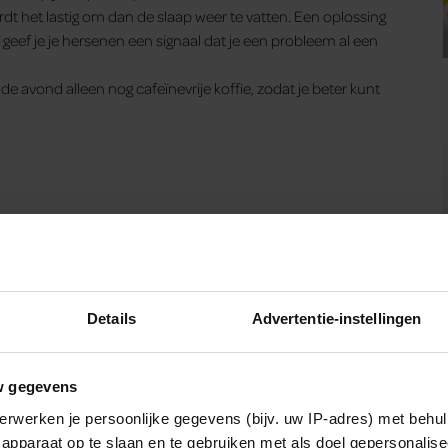
rdt het lastig om dan de slaap weer te vatten. Een oplossing
n, geef je je hersenen een signaal dat je een probleem al een
e avond alleen nog cafeïnevrije koffie, zodat je beter kunt
Details
Advertentie-instellingen
w gegevens
erwerken je persoonlijke gegevens (bijv. uw IP-adres) met behul
apparaat op te slaan en te gebruiken met als doel gepersonalise