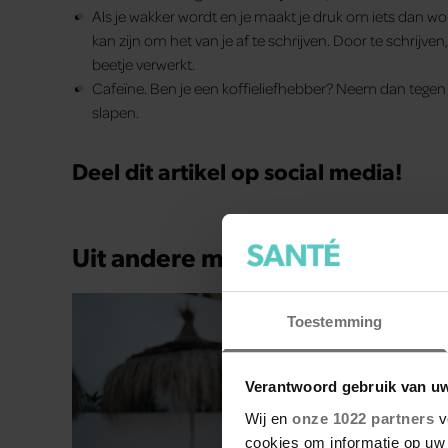
Als je wakker wordt en je maakt je druk om iets dan wo
kan zijn om het van je af te schrijven. Door te schrijve
beetje verwerkt.
Cafeïne. Ben je een koffieliefhebber? Neem dan tegen d
slapen.
Deel dit artikel op social media!
Uit andere media
Toestemming
Verantwoord gebruik van u
Wij en
onze 1022 partners
v
cookies om informatie op uw 