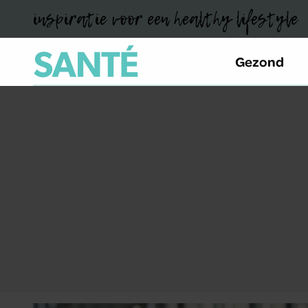
inspiratie voor een healthy lifestyle
Gezond