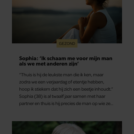
GEZOND
Sophia: ‘Ik schaam me voor mijn man
als we met anderen zijn’
“Thuis is hij de leukste man die ik ken, maar
zodra we een verjaardag of etentje hebben,
hoop ik stiekem dat hij zich een beetje inhoudt.”
Sophia (38) is al twaalf jaar samen met haar
partner en thuis is hij precies de man op wie ze
verliefd werd: lief, zorgzaam en grappig. Toch
merkt ze dat ze zich steeds vaker schaamt zodra
ze samen onder de mensen zijn.