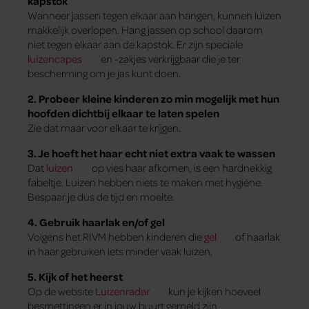
kapstok
Wanneer jassen tegen elkaar aan hangen, kunnen luizen
makkelijk overlopen. Hang jassen op school daarom
niet tegen elkaar aan de kapstok. Er zijn speciale
luizencapes
en -zakjes verkrijgbaar die je ter
bescherming om je jas kunt doen.
2. Probeer kleine kinderen zo min mogelijk met hun
hoofden dichtbij elkaar te laten spelen
Zie dat maar voor elkaar te krijgen.
3. Je hoeft het haar echt niet extra vaak te wassen
Dat
luizen
op vies haar afkomen, is een hardnekkig
fabeltje. Luizen hebben niets te maken met hygiëne.
Bespaar je dus de tijd en moeite.
4. Gebruik haarlak en/of gel
Volgens het RIVM hebben kinderen die
gel
of haarlak
in haar gebruiken iets minder vaak luizen.
5. Kijk of het heerst
Op de website
Luizenradar
kun je kijken hoeveel
besmettingen er in jouw buurt gemeld zijn.