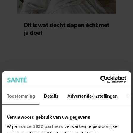
Dit is wat slecht slapen écht met
je doet
Toestemming
Details
Advertentie-instellingen
Ov
Verantwoord gebruik van uw gegevens
Wij en
onze 1022 partners
verwerken je persoonlijke