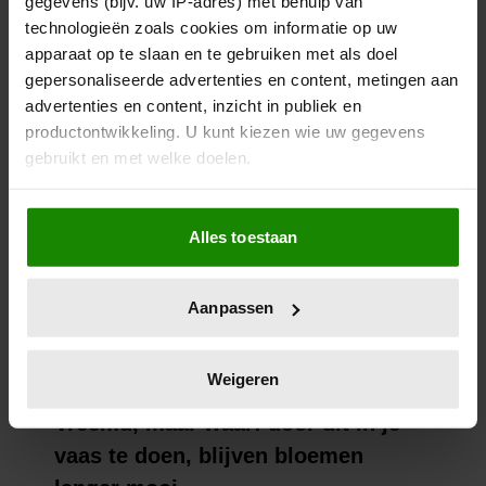
gegevens (bijv. uw IP-adres) met behulp van
technologieën zoals cookies om informatie op uw
apparaat op te slaan en te gebruiken met als doel
gepersonaliseerde advertenties en content, metingen aan
advertenties en content, inzicht in publiek en
productontwikkeling. U kunt kiezen wie uw gegevens
gebruikt en met welke doelen.
Als u het toestaat, willen we ook graag:
Alles toestaan
Informatie verzamelen over uw geografische
locatie, die tot een paar meter nauwkeurig kan zijn
Uw apparaat identificeren door het actief te
Aanpassen
scannen op specifieke eigenschappen (fingerprinting)
Lees meer over hoe uw persoonlijke gegevens worden
verwerkt en stel uw voorkeuren in het
detailgedeelte
in.
Weigeren
U kunt uw toestemming op elk moment wijzigen of
intrekken in de Cookieverklaring.
We gebruiken cookies om content en advertenties te