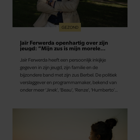
GEZOND
Jaïr Ferwerda openhartig over zijn
jeugd: “Mijn zus is mijn morele
kompas”
Jaïr Ferwerda heeft een persoonlijk inkijkje
gegeven in zijn jeugd, zijn familie en de
bijzondere band met zijn zus Berbel. De politiek
verslaggever en programmamaker, bekend van
onder meer ‘Jinek’, ‘Beau’, ‘Renze’, ‘Humberto’
en ‘RTL Tonight’, vertelt dat juist zijn opvoeding
de basis vormde voor zijn carrière. Nog altijd kan
hij voor advies bij zijn zus terecht.