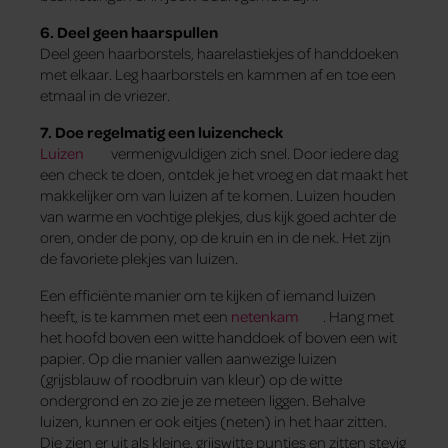
6. Deel geen haarspullen
Deel geen haarborstels, haarelastiekjes of handdoeken
met elkaar. Leg haarborstels en kammen af en toe een
etmaal in de vriezer.
7. Doe regelmatig een luizencheck
Luizen
vermenigvuldigen zich snel. Door iedere dag
een check te doen, ontdek je het vroeg en dat maakt het
makkelijker om van luizen af te komen. Luizen houden
van warme en vochtige plekjes, dus kijk goed achter de
oren, onder de pony, op de kruin en in de nek. Het zijn
de favoriete plekjes van luizen.
Een efficiënte manier om te kijken of iemand luizen
heeft, is te kammen met een
netenkam
. Hang met
het hoofd boven een witte handdoek of boven een wit
papier. Op die manier vallen aanwezige luizen
(grijsblauw of roodbruin van kleur) op de witte
ondergrond en zo zie je ze meteen liggen. Behalve
luizen, kunnen er ook eitjes (neten) in het haar zitten.
Die zien er uit als kleine, grijswitte puntjes en zitten stevig