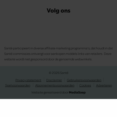
Volg ons
Santé participeert in diverse affiliate marketing programma’s, dat houdt in dat
Santé commissies ontvangt voor aankopen middels links van retailers. Deze
website wordt niet gesponsord door de genoemde webwinkels.
© 2026 Santé
Privacy statement
Disclaimer
Gebruikersvoorwaarden
Spelvoorwaarden
Abonnementsvoorwaarden
Cookies
Adverteren
Website gerealiseerd door
MediaSoep