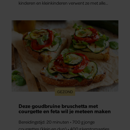
kinderen en kleinkinderen verwent ze met alle
liefde. “Ik heb voor hen meer over dan voor
mezelf.”
GEZOND
Deze goudbruine bruschetta met
courgette en feta wil je meteen maken
Bereidingstijd: 20 minuten • 700 g jonge
courgettes (klein en dun) • 400 g kerstomaatjes