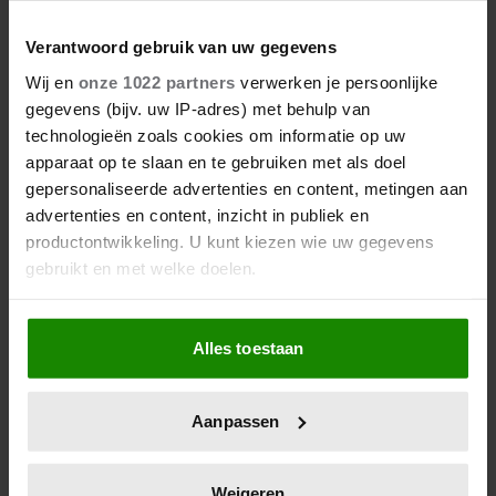
Verantwoord gebruik van uw gegevens
Wij en
onze 1022 partners
verwerken je persoonlijke
gegevens (bijv. uw IP-adres) met behulp van
technologieën zoals cookies om informatie op uw
apparaat op te slaan en te gebruiken met als doel
gepersonaliseerde advertenties en content, metingen aan
advertenties en content, inzicht in publiek en
productontwikkeling. U kunt kiezen wie uw gegevens
gebruikt en met welke doelen.
Als u het toestaat, willen we ook graag:
Alles toestaan
Informatie verzamelen over uw geografische
locatie, die tot een paar meter nauwkeurig kan zijn
Uw apparaat identificeren door het actief te
Aanpassen
scannen op specifieke eigenschappen (fingerprinting)
Lees meer over hoe uw persoonlijke gegevens worden
verwerkt en stel uw voorkeuren in het
detailgedeelte
in.
Weigeren