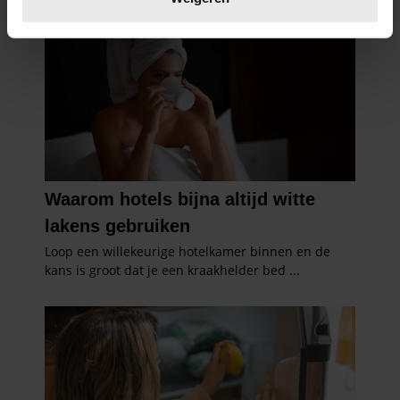
U kunt uw toestemming op elk moment wijzigen of
intrekken in de Cookieverklaring.
We gebruiken cookies om content en advertenties te
personaliseren, om functies voor social media te bieden
en om ons websiteverkeer te analyseren. Ook delen we
informatie over uw gebruik van onze site met onze
partners voor social media, adverteren en analyse. Deze
partners kunnen deze gegevens combineren met andere
informatie die u aan ze heeft verstrekt of die ze hebben
verzameld op basis van uw gebruik van hun services. U
gaat akkoord met onze cookies als u onze website blijft
gebruiken.