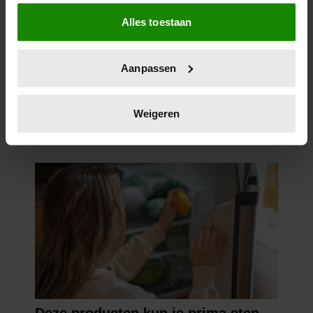
Als u het toestaat, willen we ook graag:
Alles toestaan
Informatie verzamelen over uw geografische
locatie, die tot een paar meter nauwkeurig kan zijn
Uw apparaat identificeren door het actief te
Aanpassen
scannen op specifieke eigenschappen (fingerprinting)
Lees meer over hoe uw persoonlijke gegevens worden
verwerkt en stel uw voorkeuren in het
detailgedeelte
in.
Weigeren
U kunt uw toestemming op elk moment wijzigen of
intrekken in de Cookieverklaring.
We gebruiken cookies om content en advertenties te
personaliseren, om functies voor social media te bieden
en om ons websiteverkeer te analyseren. Ook delen we
informatie over uw gebruik van onze site met onze
partners voor social media, adverteren en analyse. Deze
partners kunnen deze gegevens combineren met andere
informatie die u aan ze heeft verstrekt of die ze hebben
verzameld op basis van uw gebruik van hun services. U
gaat akkoord met onze cookies als u onze website blijft