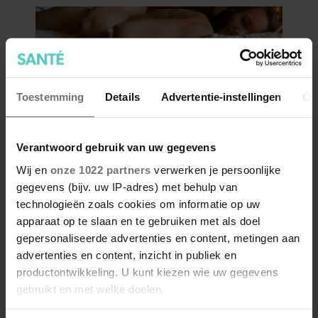
Toestemming
Details
Advertentie-instellingen
Ov
Verantwoord gebruik van uw gegevens
Wij en
onze 1022 partners
verwerken je persoonlijke
gegevens (bijv. uw IP-adres) met behulp van
technologieën zoals cookies om informatie op uw
apparaat op te slaan en te gebruiken met als doel
gepersonaliseerde advertenties en content, metingen aan
advertenties en content, inzicht in publiek en
productontwikkeling. U kunt kiezen wie uw gegevens
gebruikt en met welke doelen.