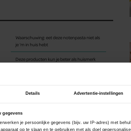
Waarschuwing: eet deze notenpasta niet als
je ‘m in huis hebt
Deze producten kun je beter als huismerk
kopen (en deze juist niet)
Details
Advertentie-instellingen
w gegevens
erwerken je persoonlijke gegevens (bijv. uw IP-adres) met behul
apparaat op te slaan en te gebruiken met als doel gepersonalise