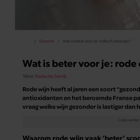
Gezond
Wat is beter voor je: rode of witte wijn?
Wat is beter voor je: rode 
Tekst:
Redactie Santé
Rode wijn heeft al jaren een soort “gezon
antioxidanten en het beroemde Franse parad
vraag welke wijn gezonder is lastiger dan h
Waarom rode wijn vaak ‘beter’ scoo