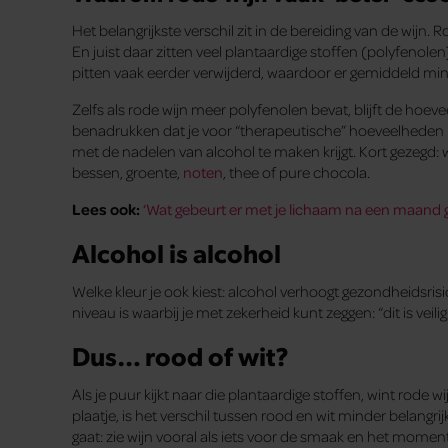
Het belangrijkste verschil zit in de bereiding van de wijn. 
En juist daar zitten veel plantaardige stoffen (polyfenolen
pitten vaak eerder verwijderd, waardoor er gemiddeld mind
Zelfs als rode wijn meer polyfenolen bevat, blijft de hoeve
benadrukken dat je voor “therapeutische” hoeveelheden r
met de nadelen van alcohol te maken krijgt. Kort gezegd: w
bessen, groente,
noten
, thee of pure chocola.
Lees ook:
‘Wat gebeurt er met je lichaam na een maand 
Alcohol is alcohol
Welke kleur je ook kiest: alcohol verhoogt gezondheidsris
niveau is waarbij je met zekerheid kunt zeggen: “dit is veili
Dus… rood of wit?
Als je puur kijkt naar die plantaardige stoffen, wint rode w
plaatje, is het verschil tussen rood en wit minder belangrij
gaat: zie wijn vooral als iets voor de smaak en het moment