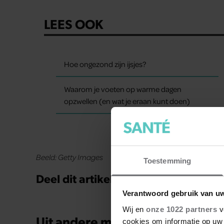
LEES OOK
Hoe ongezond zijn ijsjes?
Waarom je voeten op warme dagen
opzwellen (en wat je eraan kunt doen)
Beeld: Getty Images
Toestemming
Deel dit artikel op social media!
Verantwoord gebruik van u
Wij en
onze 1022 partners
v
Uit andere media
cookies om informatie op uw 