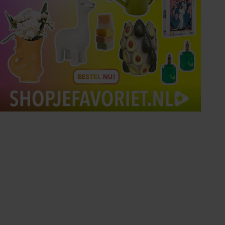
Tips om je lekker in je vel
te voelen
Met de Santé nieuwsbrief ontvang je elke
week tips om je energiek, ontspannen en in
balans te voelen.