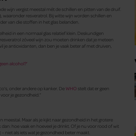
Rode wijn vergist meestal mét de schillen en pitten van de druif.
), waaronder resveratrol. Bij witte wijn worden schillen en
er van die stoffen in het glas belanden.
elheid in een normaal glas relatief klein. Deskundigen
esveratrol zóveel wijn zou moeten drinken dat je meteen
il je antioxidanten, dan ben je vaak beter af met druiven,
geen alcohol?’
ico’s, onder andere op kanker. De
WHO
stelt dat er geen
g voor je gezondheid.”
ijn meestal. Maar als je kijkt naar gezondheid in het grotere
k dan: hoe vaak en hoeveel je drinkt. Of je nu voor rood of wit
 – niet als iets wat je gezondheid beter maakt.