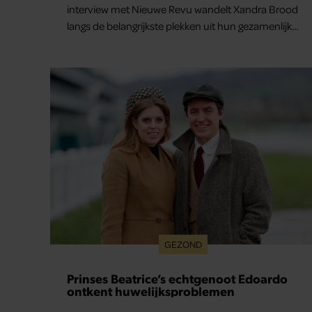
interview met Nieuwe Revu wandelt Xandra Brood
langs de belangrijkste plekken uit hun gezamenlijke
verleden. Vooral de woning aan de Lange
Leidsedwarsstraat roept een stortvloed aan
herinneringen op. Daar begon hun leven samen
en werd dochter Lola geboren.
GEZOND
Prinses Beatrice’s echtgenoot Edoardo
ontkent huwelijksproblemen