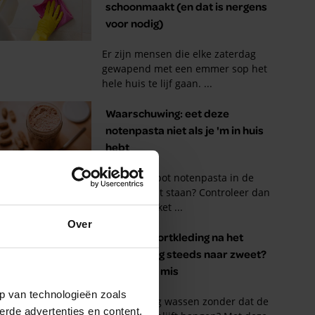
Over
p van technologieën zoals
erde advertenties en content,