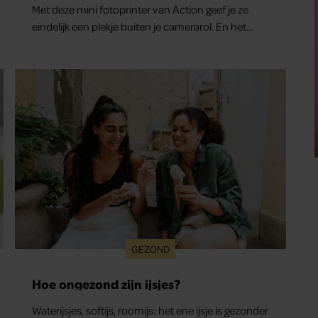
Met deze mini fotoprinter van Action geef je ze
eindelijk een plekje buiten je camerarol. En het
leuke: binnen één minuut heb je jouw foto al in
handen.
GEZOND
Hoe ongezond zijn ijsjes?
Waterijsjes, softijs, roomijs: het ene ijsje is gezonder