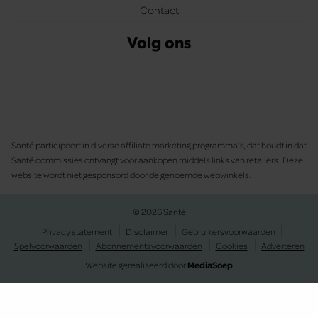
Contact
Volg ons
Santé participeert in diverse affiliate marketing programma’s, dat houdt in dat
Santé commissies ontvangt voor aankopen middels links van retailers. Deze
website wordt niet gesponsord door de genoemde webwinkels.
© 2026 Santé
Privacy statement
Disclaimer
Gebruikersvoorwaarden
Spelvoorwaarden
Abonnementsvoorwaarden
Cookies
Adverteren
Website gerealiseerd door
MediaSoep