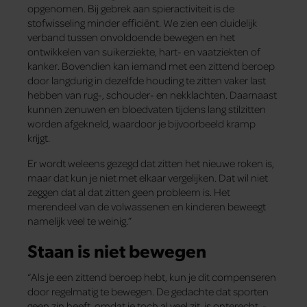
opgenomen. Bij gebrek aan spieractiviteit is de
stofwisseling minder efficiënt. We zien een duidelijk
verband tussen onvoldoende bewegen en het
ontwikkelen van suikerziekte, hart- en vaatziekten of
kanker. Bovendien kan iemand met een zittend beroep
door langdurig in dezelfde houding te zitten vaker last
hebben van rug-, schouder- en nekklachten. Daarnaast
kunnen zenuwen en bloedvaten ­tijdens lang stilzitten
worden afgekneld, waardoor je bijvoorbeeld kramp
krijgt.
Er wordt weleens gezegd dat zitten het nieuwe roken is,
maar dat kun je niet met elkaar vergelijken. Dat wil niet
zeggen dat al dat zitten geen probleem is. Het
merendeel van de volwassenen en kinderen beweegt
namelijk veel te weinig.”
Staan is niet bewegen
“Als je een zittend beroep hebt, kun je dit compenseren
door regelmatig te bewegen. De gedachte dat sporten
geen zin heeft, omdat je toch al veel zit, is onterecht. ­