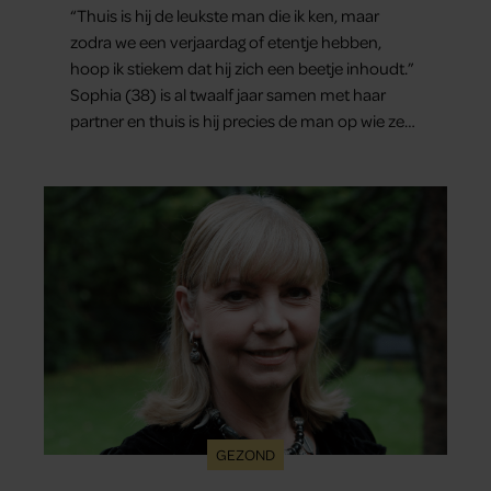
“Thuis is hij de leukste man die ik ken, maar
zodra we een verjaardag of etentje hebben,
hoop ik stiekem dat hij zich een beetje inhoudt.”
Sophia (38) is al twaalf jaar samen met haar
partner en thuis is hij precies de man op wie ze
verliefd werd: lief, zorgzaam en grappig. Toch
merkt ze dat ze zich steeds vaker schaamt zodra
ze samen onder de mensen zijn.
GEZOND