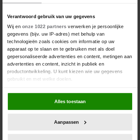
Verantwoord gebruik van uw gegevens
Wij en
onze 1022 partners
verwerken je persoonlijke
gegevens (bijv. uw IP-adres) met behulp van
technologieën zoals cookies om informatie op uw
apparaat op te slaan en te gebruiken met als doel
gepersonaliseerde advertenties en content, metingen aan
advertenties en content, inzicht in publiek en
productontwikkeling. U kunt kiezen wie uw gegevens
gebruikt en met welke doelen.
Als u het toestaat, willen we ook graag:
Alles toestaan
Informatie verzamelen over uw geografische
locatie, die tot een paar meter nauwkeurig kan zijn
Uw apparaat identificeren door het actief te
Aanpassen
scannen op specifieke eigenschappen (fingerprinting)
Lees meer over hoe uw persoonlijke gegevens worden