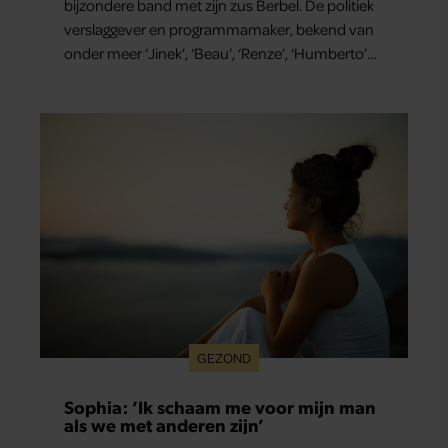
bijzondere band met zijn zus Berbel. De politiek
verslaggever en programmamaker, bekend van
onder meer ‘Jinek’, ‘Beau’, ‘Renze’, ‘Humberto’
en ‘RTL Tonight’, vertelt dat juist zijn opvoeding
de basis vormde voor zijn carrière. Nog altijd kan
hij voor advies bij zijn zus terecht.
GEZOND
Sophia: ‘Ik schaam me voor mijn man
als we met anderen zijn’