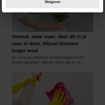
verwerkt en stel uw voorkeuren in het
detailgedeelte
in.
Weigeren
U kunt uw toestemming op elk moment wijzigen of
intrekken in de Cookieverklaring.
We gebruiken cookies om content en advertenties te
personaliseren, om functies voor social media te bieden
en om ons websiteverkeer te analyseren. Ook delen we
informatie over uw gebruik van onze site met onze
partners voor social media, adverteren en analyse. Deze
partners kunnen deze gegevens combineren met andere
informatie die u aan ze heeft verstrekt of die ze hebben
verzameld op basis van uw gebruik van hun services. U
gaat akkoord met onze cookies als u onze website blijft
gebruiken.