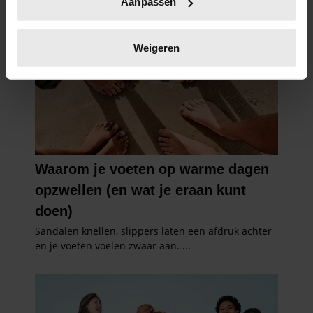
Aanpassen
scannen op specifieke eigenschappen (fingerprinting)
Lees meer over hoe uw persoonlijke gegevens worden
verwerkt en stel uw voorkeuren in het
detailgedeelte
in.
Weigeren
U kunt uw toestemming op elk moment wijzigen of
intrekken in de Cookieverklaring.
We gebruiken cookies om content en advertenties te
personaliseren, om functies voor social media te bieden
en om ons websiteverkeer te analyseren. Ook delen we
informatie over uw gebruik van onze site met onze
partners voor social media, adverteren en analyse. Deze
partners kunnen deze gegevens combineren met andere
informatie die u aan ze heeft verstrekt of die ze hebben
verzameld op basis van uw gebruik van hun services. U
gaat akkoord met onze cookies als u onze website blijft
gebruiken.