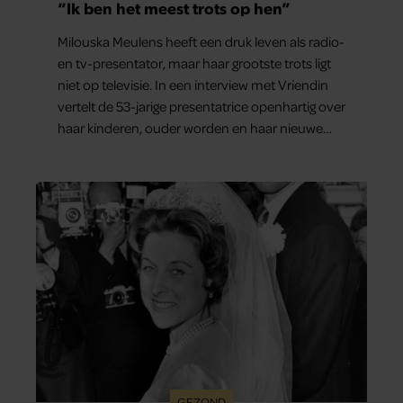
“Ik ben het meest trots op hen”
Milouska Meulens heeft een druk leven als radio-
en tv-presentator, maar haar grootste trots ligt
niet op televisie. In een interview met Vriendin
vertelt de 53-jarige presentatrice openhartig over
haar kinderen, ouder worden en haar nieuwe
kinderboek Chill. Ook blikt ze terug op haar jeugd
en deelt ze welke levenslessen haar vandaag de
dag het meest bezighouden.
GEZOND