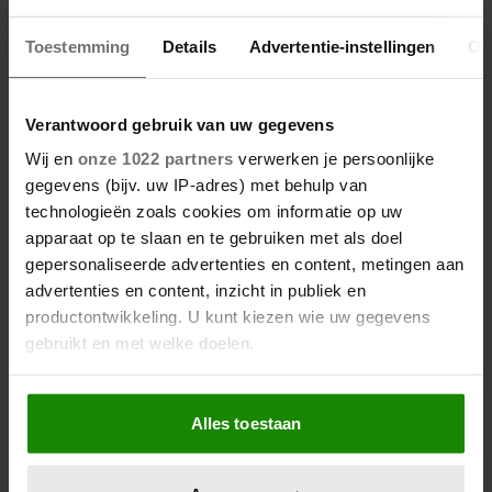
Toestemming
Details
Advertentie-instellingen
Ov
Verantwoord gebruik van uw gegevens
Wij en
onze 1022 partners
verwerken je persoonlijke
gegevens (bijv. uw IP-adres) met behulp van
technologieën zoals cookies om informatie op uw
apparaat op te slaan en te gebruiken met als doel
gepersonaliseerde advertenties en content, metingen aan
advertenties en content, inzicht in publiek en
productontwikkeling. U kunt kiezen wie uw gegevens
gebruikt en met welke doelen.
Als u het toestaat, willen we ook graag:
Alles toestaan
Informatie verzamelen over uw geografische
locatie, die tot een paar meter nauwkeurig kan zijn
Uw apparaat identificeren door het actief te