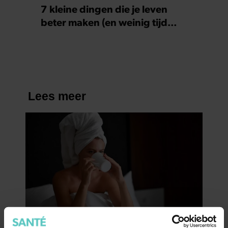
7 kleine dingen die je leven
beter maken (en weinig tijd
kosten)