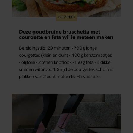
GEZOND
Deze goudbruine bruschetta met
courgette en feta wil je meteen maken
Bereidingstijd: 20 minuten • 700 g jonge
courgettes (klein en dun) • 400 g kerstomaatjes
• olijfolie • 2 tenen knoflook • 150 g feta • 4 dikke
sneden witbrood 1. Snijd de courgettes schuin in
plakken van 2 centimeter dik. Halveer de
tomaatjes. Pel en hak de knoflook. 2. Verhit een
scheut olie in…