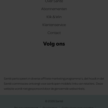
Over Santé
Abonnementen
Klik & Win
Klantenservice
Contact
Volg ons
Santé participeert in diverse affiliate marketing programma’s, dat houdt in dat
Santé commissies ontvangt voor aankopen middels links van retailers. Deze
website wordt niet gesponsord door de genoemde webwinkels.
© 2026 Santé
Privacy statement
Disclaimer
Gebruikersvoorwaarden