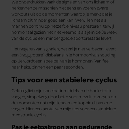
We onderdrukken vaak de signalen van ons lichaam of
herkennen ze misschien niet eens en voeren zware
workouts uit op de momenten waarop je merkt dat je
lichaam dit minder goed aan kan. We willen net als
mannen continu op hetzelfde niveau presteren, terwijl
hormonaal gezien het niet vreemd is als je in de 3e week
van de cyclus een minder goede sportprestatie levert.
Het negeren van signalen, het zal je niet verbazen, levert
een (nog grotere) disbalans in je hormoonhuishouding
op. Je wordt een speelbal van je hormonen. Van fee
naar heks, binnen een paar seconden.
Tips voor een stabielere cyclus
Gelukkig ligt mijn speelbal inmiddels in de hoek stof te
vangen, simpelweg door beter voor mezelf te zorgen op
de momenten dat mijn lichaam en koppie dit van me
vragen. Hier een aantal van mijn tips voor een stabielere
menstruele cyclus:
Pas je eetpatroon aan gedurende