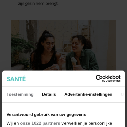
zijn gezin hem brengt.
GEZOND
Toestemming
Details
Advertentie-instellingen
Ov
Hoe ongezond zijn ijsjes?
Waterijsjes, softijs, roomijs: het ene ijsje is
Verantwoord gebruik van uw gegevens
gezonder dan het andere. Voor welk ijs moet je
Wij en
onze 1022 partners
verwerken je persoonlijke