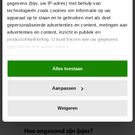
kiezen als je minder calorieën wilt binnenkrijgen?
gegevens (bijv. uw IP-adres) met behulp van
technologieën zoals cookies om informatie op uw
apparaat op te slaan en te gebruiken met als doel
gepersonaliseerde advertenties en content, metingen aan
advertenties en content, inzicht in publiek en
productontwikkeling. U kunt kiezen wie uw gegevens
gebruikt en met welke doelen.
Meer van Santé
Als u het toestaat, willen we ook graag:
Alles toestaan
Informatie verzamelen over uw geografische
locatie, die tot een paar meter nauwkeurig kan zijn
Uw apparaat identificeren door het actief te
Aanpassen
scannen op specifieke eigenschappen (fingerprinting)
Lees meer over hoe uw persoonlijke gegevens worden
verwerkt en stel uw voorkeuren in het
detailgedeelte
in.
Weigeren
U kunt uw toestemming op elk moment wijzigen of
intrekken in de Cookieverklaring.
Hoe ongezond zijn ijsjes?