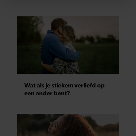
We gebruiken cookies om content en advertenties te
personaliseren, om functies voor social media te bieden
en om ons websiteverkeer te analyseren. Ook delen we
informatie over uw gebruik van onze site met onze
partners voor social media, adverteren en analyse. Deze
partners kunnen deze gegevens combineren met andere
informatie die u aan ze heeft verstrekt of die ze hebben
verzameld op basis van uw gebruik van hun services. U
gaat akkoord met onze cookies als u onze website blijft
gebruiken.
Wat als je stiekem verliefd op
een ander bent?