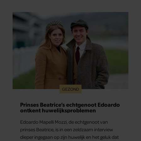
al jaren iets niet goed. In een openhartig
interview met ‘MAX Magazine’ vertelt de zanger
dat hij lange tijd vooral overleefde en steeds
verder van zijn gevoel verwijderd raakte.
GEZOND
Prinses Beatrice’s echtgenoot Edoardo
ontkent huwelijksproblemen
Edoardo Mapelli Mozzi, de echtgenoot van
prinses Beatrice, is in een zeldzaam interview
dieper ingegaan op zijn huwelijk en het geluk dat