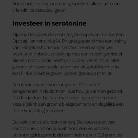
dure badolie die je normaal gesproken alleen aan een
vriendin cadeau zou geven.
Investeer in serotonine
Tijdens de cyclus daalt oestrogeen op twee momenten.
Op dag 1 en rond dag 14. Dit gaat gepaard met een daling
van het gelukshormoon serotonine en vangen we
bewust of onbewust vaak op met een voedingsmiddel
die een combinatie heeft van suiker, vet en zout. NIet
gezond en daarom alle reden om dit gelukshormoon
een flinke boost te geven op een gezonde manier!
Serotonine wordt voor ongeveer 90 procent
aangemaakt in de darmen, dus hou je darmen gezond.
Dit doe je door het eten van voedingsmiddelen met
vezels (denk aan groene bladgroenten) en dagelijks een
flinke wandeling te maken.
Eet voldoende eiwitten per dag. De bouwsteen van
serotonine is namelijk eiwit. Voor een volwassen
persoon geldt gemiddeld een inname van 0,8 gram per