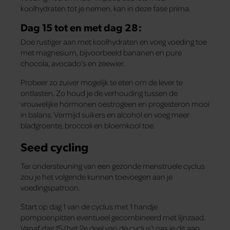
koolhydraten tot je nemen, kan in deze fase prima.
Dag 15 tot en met dag 28:
Doe rustiger aan met koolhydraten en voeg voeding toe
met magnesium, bijvoorbeeld bananen en pure
chocola, avocado’s en zeewier.
Probeer zo zuiver mogelijk te eten om de lever te
ontlasten. Zo houd je de verhouding tussen de
vrouwelijke hormonen oestrogeen en progesteron mooi
in balans. Vermijd suikers en alcohol en voeg meer
bladgroente, broccoli en bloemkool toe.
Seed cycling
Ter ondersteuning van een gezonde menstruele cyclus
zou je het volgende kunnen toevoegen aan je
voedingspatroon.
Start op dag 1 van de cyclus met 1 handje
pompoenpitten eventueel gecombineerd met lijnzaad.
Vanaf dag 15 (het 2e deel van de cyclus) pas je dit aan