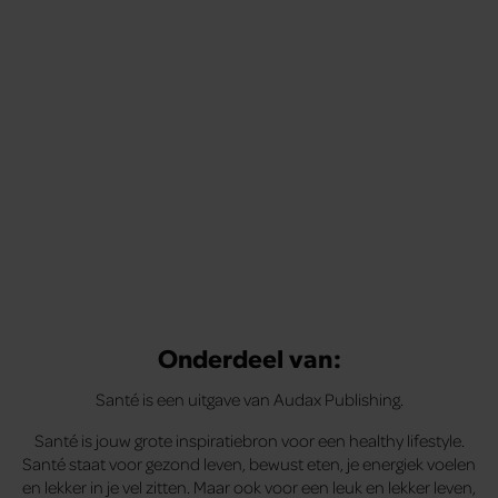
Met de Santé nieuwsbrief ontvang je elke week
tips om je energiek, ontspannen en in balans
te voelen.
Onderdeel van:
Santé is een uitgave van Audax Publishing.
Santé is jouw grote inspiratiebron voor een healthy lifestyle.
Santé staat voor gezond leven, bewust eten, je energiek voelen
en lekker in je vel zitten. Maar ook voor een leuk en lekker leven,