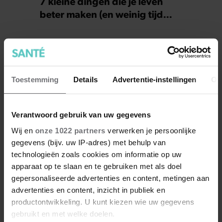
7 kleine dingen die je leven
beter maken (en weinig tijd
kosten)
Toestemming
Details
Advertentie-instellingen
Ov
Verantwoord gebruik van uw gegevens
Wij en
onze 1022 partners
verwerken je persoonlijke
gegevens (bijv. uw IP-adres) met behulp van
technologieën zoals cookies om informatie op uw
Dit is wat slecht slapen écht met
apparaat op te slaan en te gebruiken met als doel
je doet
gepersonaliseerde advertenties en content, metingen aan
advertenties en content, inzicht in publiek en
productontwikkeling. U kunt kiezen wie uw gegevens
gebruikt en met welke doelen.