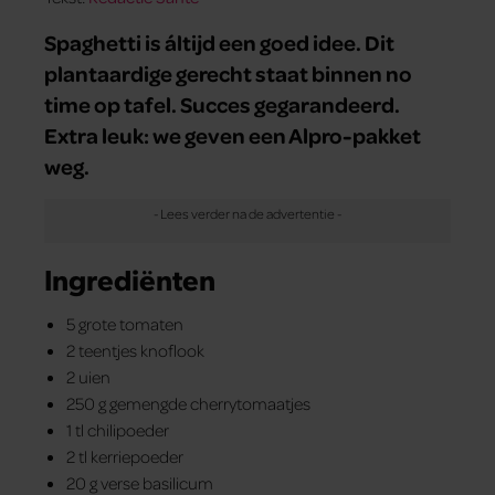
Spaghetti is áltijd een goed idee. Dit
plantaardige gerecht staat binnen no
time op tafel. Succes gegarandeerd.
Extra leuk: we geven een Alpro-pakket
weg.
Ingrediënten
5 grote tomaten
2 teentjes knoflook
2 uien
250 g gemengde cherrytomaatjes
1 tl chilipoeder
2 tl kerriepoeder
20 g verse basilicum