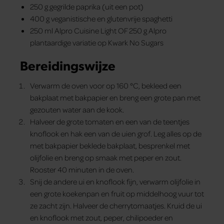
250 g gegrilde paprika (uit een pot)
400 g veganistische en glutenvrije spaghetti
250 ml Alpro Cuisine Light OF 250 g Alpro
plantaardige variatie op Kwark No Sugars
Bereidingswijze
Verwarm de oven voor op 160 °C, bekleed een
bakplaat met bakpapier en breng een grote pan met
gezouten water aan de kook.
Halveer de grote tomaten en een van de teentjes
knoflook en hak een van de uien grof. Leg alles op de
met bakpapier beklede bakplaat, besprenkel met
olijfolie en breng op smaak met peper en zout.
Rooster 40 minuten in de oven.
Snij de andere ui en knoflook fijn, verwarm olijfolie in
een grote koekenpan en fruit op middelhoog vuur tot
ze zacht zijn. Halveer de cherrytomaatjes. Kruid de ui
en knoflook met zout, peper, chilipoeder en