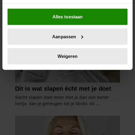
Als u het toestaat, willen we ook graag:
Alles toestaan
Informatie verzamelen over uw geografische
locatie, die tot een paar meter nauwkeurig kan zijn
Uw apparaat identificeren door het actief te
Aanpassen
scannen op specifieke eigenschappen (fingerprinting)
Lees meer over hoe uw persoonlijke gegevens worden
verwerkt en stel uw voorkeuren in het
detailgedeelte
in.
Weigeren
U kunt uw toestemming op elk moment wijzigen of
intrekken in de Cookieverklaring.
We gebruiken cookies om content en advertenties te
personaliseren, om functies voor social media te bieden
en om ons websiteverkeer te analyseren. Ook delen we
informatie over uw gebruik van onze site met onze
partners voor social media, adverteren en analyse. Deze
partners kunnen deze gegevens combineren met andere
informatie die u aan ze heeft verstrekt of die ze hebben
verzameld op basis van uw gebruik van hun services. U