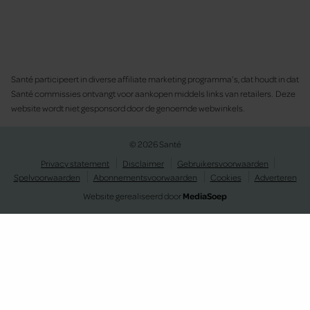
Santé participeert in diverse affiliate marketing programma’s, dat houdt in dat
Santé commissies ontvangt voor aankopen middels links van retailers. Deze
website wordt niet gesponsord door de genoemde webwinkels.
© 2026 Santé
Privacy statement
Disclaimer
Gebruikersvoorwaarden
Spelvoorwaarden
Abonnementsvoorwaarden
Cookies
Adverteren
Website gerealiseerd door
MediaSoep