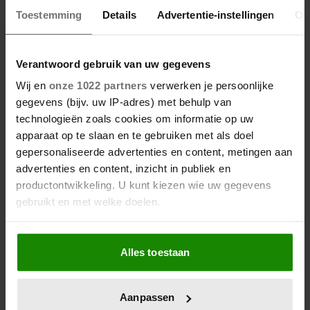
streefgewicht na 14 kilo afvallen
Toestemming
Details
Advertentie-instellingen
Ov
Wolter Kroes is veertien kilo afgevallen en zit nu
op zijn streefgewicht.
Verantwoord gebruik van uw gegevens
Wij en
onze 1022 partners
verwerken je persoonlijke
gegevens (bijv. uw IP-adres) met behulp van
technologieën zoals cookies om informatie op uw
apparaat op te slaan en te gebruiken met als doel
gepersonaliseerde advertenties en content, metingen aan
advertenties en content, inzicht in publiek en
productontwikkeling. U kunt kiezen wie uw gegevens
gebruikt en met welke doelen.
Als u het toestaat, willen we ook graag:
Alles toestaan
Informatie verzamelen over uw geografische
GEZOND
locatie, die tot een paar meter nauwkeurig kan zijn
Uw apparaat identificeren door het actief te
Wat doe je als je vriendin uit zichzelf
Aanpassen
scannen op specifieke eigenschappen (fingerprinting)