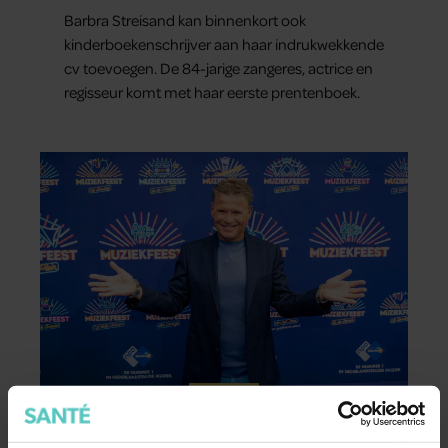
Barbra Streisand kan binnenkort ook
kinderboekenschrijver aan haar indrukwekkende
cv toevoegen. De 84-jarige zangeres, actrice en
regisseur komt met haar eerste prentenboek.
GEZOND
Wolter Kroes bereikt zijn