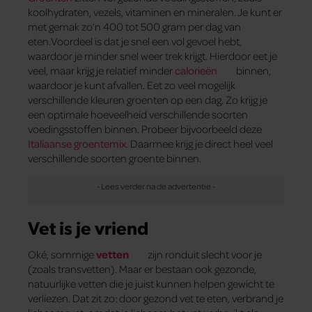
koolhydraten, vezels, vitaminen en mineralen. Je kunt er
met gemak zo’n 400 tot 500 gram per dag van
eten.Voordeel is dat je snel een vol gevoel hebt,
waardoor je minder snel weer trek krijgt. Hierdoor eet je
veel, maar krijg je relatief minder
calorieën
binnen,
waardoor je kunt afvallen. Eet zo veel mogelijk
verschillende kleuren groenten op een dag. Zo krijg je
een optimale hoeveelheid verschillende soorten
voedingsstoffen binnen. Probeer bijvoorbeeld deze
Italiaanse groentemix
. Daarmee krijg je direct heel veel
verschillende soorten groente binnen.
Vet is je vriend
Oké, sommige
vetten
zijn ronduit slecht voor je
(zoals transvetten). Maar er bestaan ook gezonde,
natuurlijke vetten die je juist kunnen helpen gewicht te
verliezen. Dat zit zo: door gezond vet te eten, verbrand je