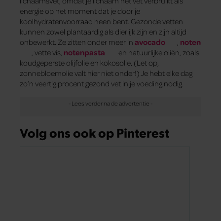
lichaamsvet, omdat je lichaam het vet verbruikt als
energie op het moment dat je door je
koolhydratenvoorraad heen bent. Gezonde vetten
kunnen zowel plantaardig als dierlijk zijn en zijn altijd
onbewerkt. Ze zitten onder meer in
avocado
,
noten
, vette vis,
notenpasta
en natuurlijke oliën, zoals
koudgeperste olijfolie en kokosolie. (Let op,
zonnebloemolie valt hier niet onder!) Je hebt elke dag
zo’n veertig procent gezond vet in je voeding nodig.
Volg ons ook op Pinterest