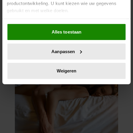
productontwikkeling. U kunt kiezen wie uw gegevens
gebruikt en met welke doelen.
Als u het toestaat, willen we ook graag:
Alles toestaan
Informatie verzamelen over uw geografische
locatie, die tot een paar meter nauwkeurig kan zijn
Uw apparaat identificeren door het actief te
Aanpassen
scannen op specifieke eigenschappen (fingerprinting)
Lees meer over hoe uw persoonlijke gegevens worden
verwerkt en stel uw voorkeuren in het
detailgedeelte
in.
Weigeren
U kunt uw toestemming op elk moment wijzigen of
intrekken in de Cookieverklaring.
We gebruiken cookies om content en advertenties te
personaliseren, om functies voor social media te bieden
en om ons websiteverkeer te analyseren. Ook delen we
informatie over uw gebruik van onze site met onze
partners voor social media, adverteren en analyse. Deze