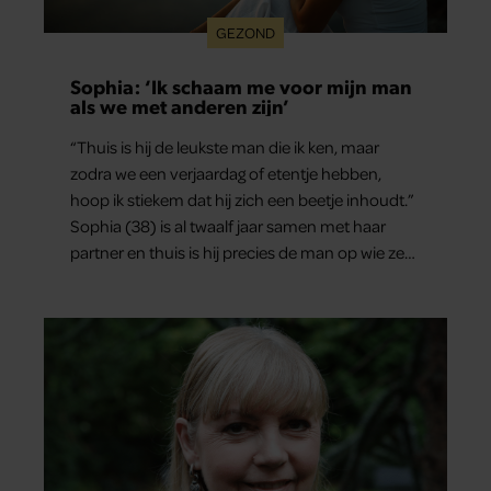
GEZOND
Sophia: ‘Ik schaam me voor mijn man
als we met anderen zijn’
“Thuis is hij de leukste man die ik ken, maar
zodra we een verjaardag of etentje hebben,
hoop ik stiekem dat hij zich een beetje inhoudt.”
Sophia (38) is al twaalf jaar samen met haar
partner en thuis is hij precies de man op wie ze
verliefd werd: lief, zorgzaam en grappig. Toch
merkt ze dat ze zich steeds vaker schaamt zodra
ze samen onder de mensen zijn.