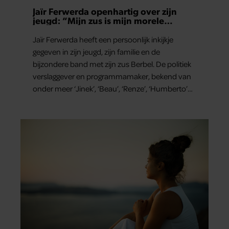
Jaïr Ferwerda openhartig over zijn
jeugd: “Mijn zus is mijn morele
kompas”
Jaïr Ferwerda heeft een persoonlijk inkijkje
gegeven in zijn jeugd, zijn familie en de
bijzondere band met zijn zus Berbel. De politiek
verslaggever en programmamaker, bekend van
onder meer ‘Jinek’, ‘Beau’, ‘Renze’, ‘Humberto’
en ‘RTL Tonight’, vertelt dat juist zijn opvoeding
de basis vormde voor zijn carrière. Nog altijd kan
hij voor advies bij zijn zus terecht.