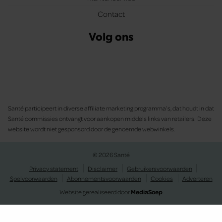
Contact
Volg ons
Santé participeert in diverse affiliate marketing programma’s, dat houdt in dat
Santé commissies ontvangt voor aankopen middels links van retailers. Deze
website wordt niet gesponsord door de genoemde webwinkels.
© 2026 Santé
Privacy statement
Disclaimer
Gebruikersvoorwaarden
Spelvoorwaarden
Abonnementsvoorwaarden
Cookies
Adverteren
Website gerealiseerd door
MediaSoep