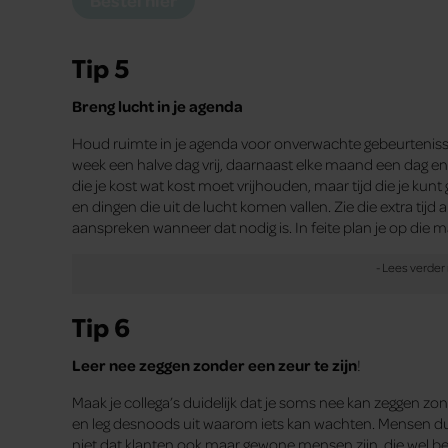
Tip 5
Breng lucht in je agenda
Houd ruimte in je agenda voor onverwachte gebeurteniss
week een halve dag vrij, daarnaast elke maand een dag en l
die je kost wat kost moet vrijhouden, maar tijd die je kun
en dingen die uit de lucht komen vallen. Zie die extra tijd 
aanspreken wanneer dat nodig is. In feite plan je op die 
Tip 6
Leer nee zeggen zonder een zeur te zijn
!
Maak je collega’s duidelijk dat je soms nee kan zeggen zond
en leg desnoods uit waarom iets kan wachten. Mensen du
niet dat klanten ook maar gewone mensen zijn, die wel be