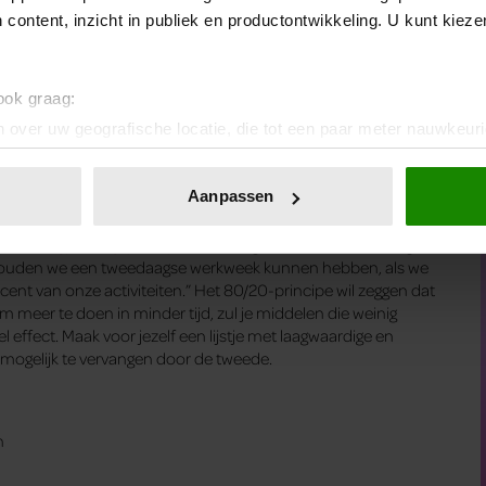
 content, inzicht in publiek en productontwikkeling. U kunt kiez
bij elke vergadering te zijn. Denk aan je time management.
zeker als je online vergadert.
 ook graag:
or wie en wanneer?
 over uw geografische locatie, die tot een paar meter nauwkeuri
eren door het actief te scannen op specifieke eigenschappen (fing
onlijke gegevens worden verwerkt en stel uw voorkeuren in he
Aanpassen
jzigen of intrekken in de Cookieverklaring.
et tachtig/twintig-principe
. “We gebruiken maar twintig
ent en advertenties te personaliseren, om functies voor social
e zouden we een tweedaagse werkweek kunnen hebben, als we
nt van onze activiteiten.” Het 80/20-principe wil zeggen dat
. Ook delen we informatie over uw gebruik van onze site met on
 Om meer te doen in minder tijd, zul je middelen die weinig
e. Deze partners kunnen deze gegevens combineren met andere i
effect. Maak voor jezelf een lijstje met laagwaardige en
erzameld op basis van uw gebruik van hun services. U gaat akk
 mogelijk te vervangen door de tweede.
n