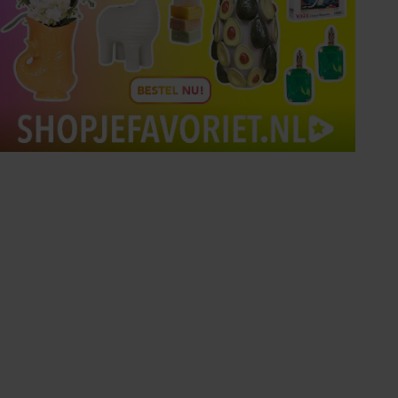
Tips om je lekker in je vel
te voelen
Met de Santé nieuwsbrief ontvang je elke
week tips om je energiek, ontspannen en in
balans te voelen.