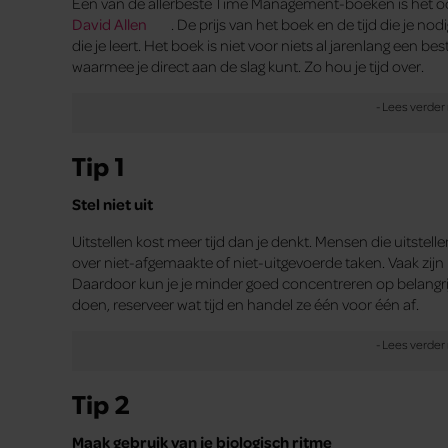
Een van de allerbeste Time Management-boeken is het oo
David Allen
. De prijs van het boek en de tijd die je nod
die je leert. Het boek is niet voor niets al jarenlang een bes
waarmee je direct aan de slag kunt. Zo hou je tijd over.
Tip 1
Stel niet uit
Uitstellen kost meer tijd dan je denkt. Mensen die uitste
over niet-afgemaakte of niet-uitgevoerde taken. Vaak zijn h
Daardoor kun je je minder goed concentreren op belangrijk
doen, reserveer wat tijd en handel ze één voor één af.
Tip 2
Maak gebruik van je biologisch ritme