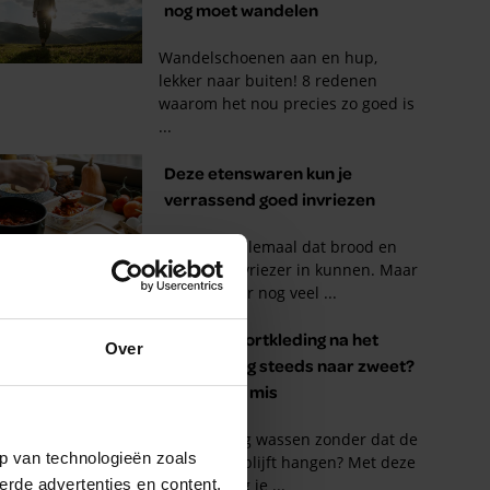
Over
p van technologieën zoals
erde advertenties en content,