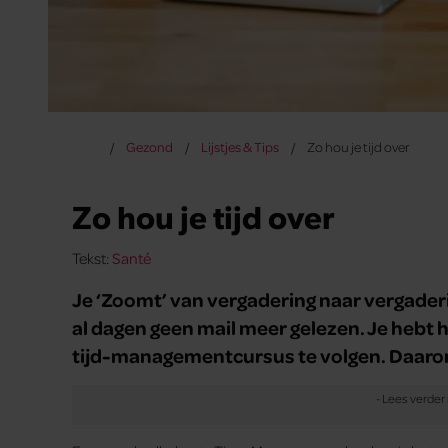
Gezond
Lijstjes & Tips
Zo hou je tijd over
Zo hou je tijd over
Tekst:
Santé
Je ‘Zoomt’ van vergadering naar vergaderi
al dagen geen mail meer gelezen. Je hebt he
tijd-managementcursus te volgen. Daarom 