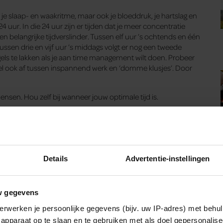
en je slaap- en waakritme, maar ook je bloeddruk, je hartslag en
24 uur. In die 24 uur zijn er tijden dat je meer concentratie
en belangrijke tijdverslinder. Tussen elf uur ’s ochtends en één
sen drie en vijf uur ’s middags volgt er nog een tweede
gels te lakken als je aan time management wilt doen. Probeer
issel ook af tussen inspannend werk en ‘domme klusjes’. Door
nsen. Hou zelf bij wanneer jouw optimale tijd is.
Details
Advertentie-instellingen
w gegevens
erwerken je persoonlijke gegevens (bijv. uw IP-adres) met behul
dat brainstormen, informatie uitwisselen of beslissingen
apparaat op te slaan en te gebruiken met als doel gepersonalise