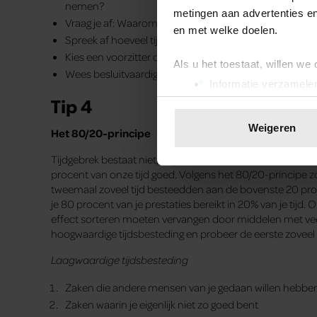
nemen?
metingen aan advertenties en
Vraag je af: Waarom zit ik hier? Misschien hoef je niet 
en met welke doelen.
Spreek af hoeveel tijd je per agendapunt hebt.
Kies een voorzitter die zaken in het gareel kan houden, 
Als u het toestaat, willen we
Wees besluitvaardig. Wat moet er gedaan worden, do
Informatie verzamelen
Tip 4
Uw apparaat identific
Lees meer over hoe uw perso
Weigeren
Het 80/20-principe
toestemming op elk moment wi
Tijdgebrek bestaat niet, zegt de
auteur
van het boek
H
We gebruiken cookies om cont
procent van onze tijd goed. Volgens het 80/20-princip
tweemaal zoveel tijd besteedden aan de bovenste 20 proce
websiteverkeer te analyseren
je 80 procent van je prestaties bereikt in 20% van je tijd.
media, adverteren en analys
effect sorteren moeten vervangen door middelen met veel 
verstrekt of die ze hebben v
hoogwaardige tijdsbesteding en probeer de eerste zoveel
onze website blijft gebruiken.
Laagwaardige tijdsbesteding
Zaken die andere mensen van je gedaan willen hebbe
Zaken waarin je eigenlijk niet zo goed bent