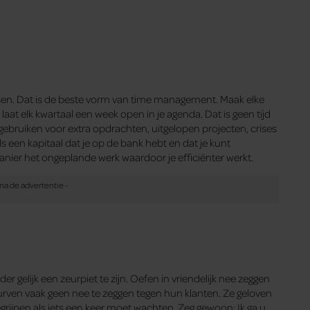
en. Dat is de beste vorm van time management. Maak elke
aat elk kwartaal een week open in je agenda. Dat is geen tijd
t gebruiken voor extra opdrachten, uitgelopen projecten, crises
als een kapitaal dat je op de bank hebt en dat je kunt
manier het ongeplande werk waardoor je efficiënter werkt.
er gelijk een zeurpiet te zijn. Oefen in vriendelijk nee zeggen
rven vaak geen nee te zeggen tegen hun klanten. Ze geloven
grijpen als iets een keer moet wachten. Zeg gewoon: Ik ga u