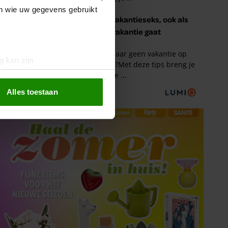
en wie uw gegevens gebruikt
g kan zijn
erprinting)
t
detailgedeelte
in. U kunt uw
Alles toestaan
 media te bieden en om ons
ze partners voor social
nformatie die u aan ze heeft
oord met onze cookies als u