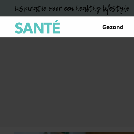
inspiratie voor een healthy lifestyle
Gezond