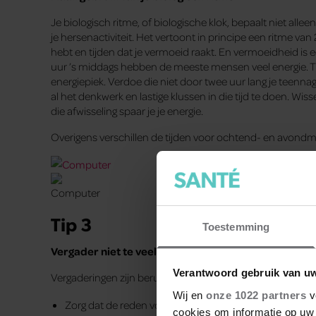
Je biologisch ritme, of biologische klok, bepaalt niet alle
je hersenactiviteit. Het vertoont in principe een ritme van 
hebt en tijden dat je vermoeid raakt. En vermoeidheid is e
uur ’s middags hebben de meeste mensen veel energie. Tus
energiepiek. Verdoe die niet door twee uur lang je teenna
al het denkwerk en lastige klussen in die tijd te doen. W
die afwisseling spaar je je energie.
Overigens verschillen de tijden voor ochtend- en avondme
Tip 3
Toestemming
Vergader niet te veel
Verantwoord gebruik van u
Vergaderingen zijn beruchte tijdrovers.
Wij en
onze 1022 partners
v
Zorg dat de reden voor de vergadering duidelijk is. Is 
cookies om informatie op uw 