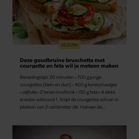
GEZOND
Deze goudbruine bruschetta met
courgette en feta wil je meteen maken
Bereidingstijd: 20 minuten • 700 g jonge
courgettes (klein en dun) • 400 g kerstomaatjes
• olijfolie • 2 tenen knoflook • 150 g feta • 4 dikke
sneden witbrood 1. Snijd de courgettes schuin in
plakken van 2 centimeter dik. Halveer de
tomaatjes. Pel en hak de knoflook. 2. Verhit een
scheut olie in…