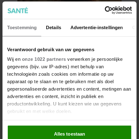
Toestemming
Details
Advertentie-instellingen
Ov
7 kleine dingen die je leven
Verantwoord gebruik van uw gegevens
beter maken (en weinig tijd
Wij en
onze 1022 partners
verwerken je persoonlijke
kosten)
gegevens (bijv. uw IP-adres) met behulp van
technologieën zoals cookies om informatie op uw
apparaat op te slaan en te gebruiken met als doel
gepersonaliseerde advertenties en content, metingen aan
advertenties en content, inzicht in publiek en
productontwikkeling. U kunt kiezen wie uw gegevens
gebruikt en met welke doelen.
Als u het toestaat, willen we ook graag:
Alles toestaan
Informatie verzamelen over uw geografische