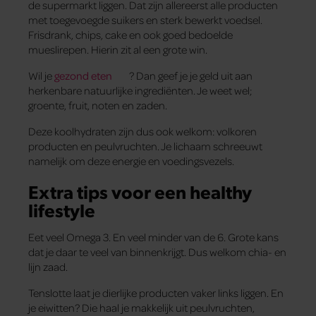
de supermarkt liggen. Dat zijn allereerst alle producten
met toegevoegde suikers en sterk bewerkt voedsel.
Frisdrank, chips, cake en ook goed bedoelde
mueslirepen. Hierin zit al een grote win.
Wil je
gezond eten
? Dan geef je je geld uit aan
herkenbare natuurlijke ingrediënten. Je weet wel;
groente, fruit, noten en zaden.
Deze koolhydraten zijn dus ook welkom: volkoren
producten en peulvruchten. Je lichaam schreeuwt
namelijk om deze energie en voedingsvezels.
Extra tips voor een healthy
lifestyle
Eet veel Omega 3. En veel minder van de 6. Grote kans
dat je daar te veel van binnenkrijgt. Dus welkom chia- en
lijn zaad.
Tenslotte laat je dierlijke producten vaker links liggen. En
je eiwitten? Die haal je makkelijk uit peulvruchten,