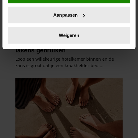
locatie, die tot een paar meter nauwkeurig kan zijn
Uw apparaat identificeren door het actief te
Aanpassen
scannen op specifieke eigenschappen (fingerprinting)
Lees meer over hoe uw persoonlijke gegevens worden
verwerkt en stel uw voorkeuren in het
detailgedeelte
in.
Weigeren
U kunt uw toestemming op elk moment wijzigen of
intrekken in de Cookieverklaring.
We gebruiken cookies om content en advertenties te
personaliseren, om functies voor social media te bieden
en om ons websiteverkeer te analyseren. Ook delen we
informatie over uw gebruik van onze site met onze
partners voor social media, adverteren en analyse. Deze
partners kunnen deze gegevens combineren met andere
informatie die u aan ze heeft verstrekt of die ze hebben
verzameld op basis van uw gebruik van hun services. U
gaat akkoord met onze cookies als u onze website blijft
gebruiken.