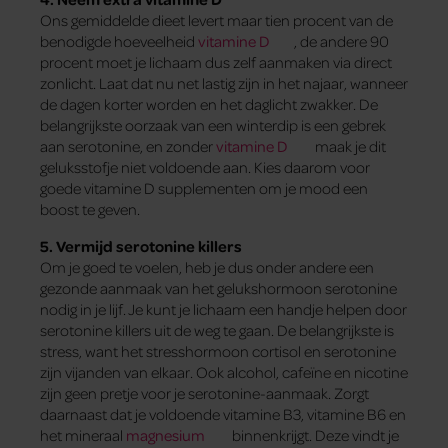
Ons gemiddelde dieet levert maar tien procent van de
benodigde hoeveelheid
vitamine D
, de andere 90
procent moet je lichaam dus zelf aanmaken via direct
zonlicht. Laat dat nu net lastig zijn in het najaar, wanneer
de dagen korter worden en het daglicht zwakker. De
belangrijkste oorzaak van een winterdip is een gebrek
aan serotonine, en zonder
vitamine D
maak je dit
geluksstofje niet voldoende aan. Kies daarom voor
goede vitamine D supplementen om je mood een
boost te geven.
5. Vermijd serotonine killers
Om je goed te voelen, heb je dus onder andere een
gezonde aanmaak van het gelukshormoon serotonine
nodig in je lijf. Je kunt je lichaam een handje helpen door
serotonine killers uit de weg te gaan. De belangrijkste is
stress, want het stresshormoon cortisol en serotonine
zijn vijanden van elkaar. Ook alcohol, cafeïne en nicotine
zijn geen pretje voor je serotonine-aanmaak. Zorgt
daarnaast dat je voldoende vitamine B3, vitamine B6 en
het mineraal
magnesium
binnenkrijgt. Deze vindt je