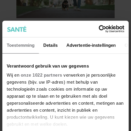
Dít doet dagelijks wandelen
met je eetlust
Toestemming
Details
Advertentie-instellingen
Ov
Verantwoord gebruik van uw gegevens
Wij en
onze 1022 partners
verwerken je persoonlijke
gegevens (bijv. uw IP-adres) met behulp van
technologieën zoals cookies om informatie op uw
apparaat op te slaan en te gebruiken met als doel
gepersonaliseerde advertenties en content, metingen aan
advertenties en content, inzicht in publiek en
productontwikkeling. U kunt kiezen wie uw gegevens
30 graden? Dit is de beste
gebruikt en met welke doelen.
kleding om te dragen bij warm