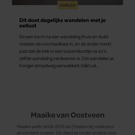
KWALEN
Dít doet dagelijks wandelen met je
eetlust
De een komt na een wandeling thuis en duikt
meteen de voorraadkast in, en de ander merkt
juist dat de trek in een tussendoortje na zo’n
zelfde wandeling verdwenen is. Dat wandelen je
honger simpelweg aanwakkert, blijkt uit
onderzoek een stuk te kort door de bocht. Er
gebeurt iets veel interessanters.
Maaike van Oostveen
Maaike werkt sinds 2019 als (freelance) redacteur
en content creator. Dit deed ze onder andere voor