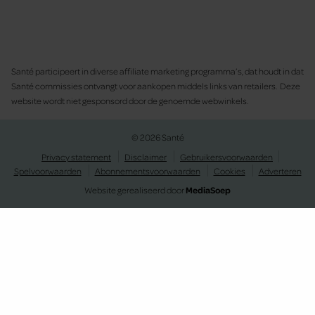
Santé participeert in diverse affiliate marketing programma’s, dat houdt in dat
Santé commissies ontvangt voor aankopen middels links van retailers. Deze
website wordt niet gesponsord door de genoemde webwinkels.
© 2026 Santé
Privacy statement
Disclaimer
Gebruikersvoorwaarden
Spelvoorwaarden
Abonnementsvoorwaarden
Cookies
Adverteren
Website gerealiseerd door
MediaSoep