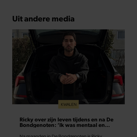
Uit andere media
KWALEN
Ricky over zijn leven tijdens en na De
Bondgenoten: ‘Ik was mentaal en
fysiek uitgeput’
Na maanden in De Bondgenoten is Ricky