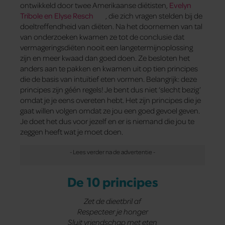
ontwikkeld door twee Amerikaanse diëtisten,
Evelyn
Tribole en Elyse Resch
, die zich vragen stelden bij de
doeltreffendheid van diëten. Na het doornemen van tal
van onderzoeken kwamen ze tot de conclusie dat
vermageringsdiëten nooit een langetermijnoplossing
zijn en meer kwaad dan goed doen. Ze besloten het
anders aan te pakken en kwamen uit op tien principes
die de basis van intuïtief eten vormen. Belangrijk: deze
principes zijn géén regels! Je bent dus niet ‘slecht bezig’
omdat je je eens overeten hebt. Het zijn principes die je
gaat willen volgen omdat ze jou een goed gevoel geven.
Je doet het dus voor jezelf en er is niemand die jou te
zeggen heeft wat je moet doen.
De 10 principes
Zet de dieetbril af
Respecteer je honger
Sluit vriendschap met eten