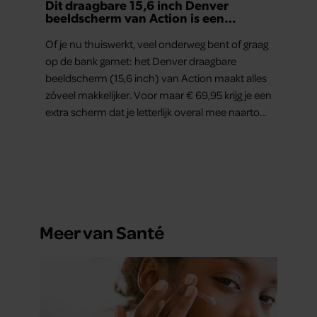
Dit draagbare 15,6 inch Denver
partners kunnen deze gegevens combineren met andere
beeldscherm van Action is een
gamechanger voor thuiswerkers én
informatie die u aan ze heeft verstrekt of die ze hebben
binge-watchers
Of je nu thuiswerkt, veel onderweg bent of graag
verzameld op basis van uw gebruik van hun services. U
op de bank gamet: het Denver draagbare
gaat akkoord met onze cookies als u onze website blijft
beeldscherm (15,6 inch) van Action maakt alles
gebruiken.
zóveel makkelijker. Voor maar € 69,95 krijg je een
extra scherm dat je letterlijk overal mee naartoe
kunt nemen… en dat is in tijden van hybride
werken echt geen overbodige luxe.
Meer van Santé