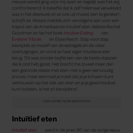
nieuwe wereld ging voor mij open en tegelijk was het erg
confronterend. Ik besefte dat ik zelf helemaal verwikkeld
was in het dieetweb en er ook uit moest zien te geraken’,
schrijft ze. Alessia meldde zich vervolgens aan voor een
traject van de Amerikaanse intuïtief eten diëtiste Rachel
Goodman en las het boek
Intuitive Eating
van
Evelyne Tribole
en Elyse Resch. Stap voor stap
bevrijdde ze mezelf van de eetregels en de valse
overtuigingen, en vond ze haar eigen intuïtieve eter
terug. ‘Dit was zonder twijfel een van de beste stappen
die ik ooit heb gezet. Het bracht me zoveel meer dan
een gezonde relatie met eten. Het is geen eenvoudig
proces, maar eenmaal je inziet dat je je lichaam kunt
vertrouwen op het vlak van eten en je je gewichtsdoel
kunt loslaten, is het zó bevrijdend.’
Intuïtief eten
Intuïtief eten
werd in de jaren 90 van de vorige eeuw