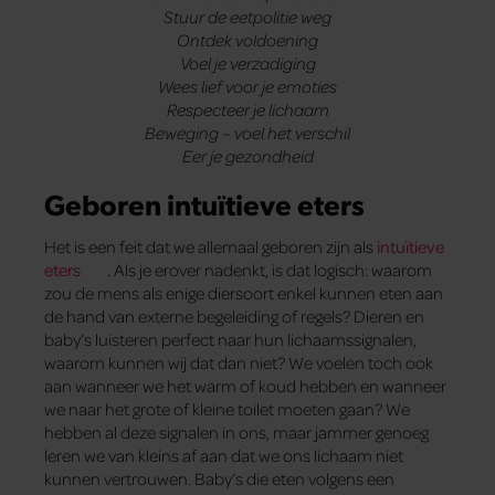
Stuur de eetpolitie weg
Ontdek voldoening
Voel je verzadiging
Wees lief voor je emoties
Respecteer je lichaam
Beweging – voel het verschil
Eer je gezondheid
Geboren intuïtieve eters
Het is een feit dat we allemaal geboren zijn als
intuïtieve
eters
. Als je erover nadenkt, is dat logisch: waarom
zou de mens als enige diersoort enkel kunnen eten aan
de hand van externe begeleiding of regels? Dieren en
baby’s luisteren perfect naar hun lichaamssignalen,
waarom kunnen wij dat dan niet? We voelen toch ook
aan wanneer we het warm of koud hebben en wanneer
we naar het grote of kleine toilet moeten gaan? We
hebben al deze signalen in ons, maar jammer genoeg
leren we van kleins af aan dat we ons lichaam niet
kunnen vertrouwen. Baby’s die eten volgens een