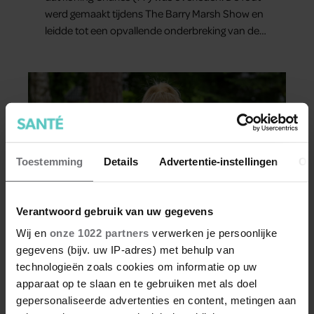
werd gemaakt tijdens The Barry Marsh Show en
leidde tot een opvallende onderbreking van de
uitzending.
Toestemming
Details
Advertentie-instellingen
Ov
Verantwoord gebruik van uw gegevens
Wij en
onze 1022 partners
verwerken je persoonlijke
GEZOND
gegevens (bijv. uw IP-adres) met behulp van
technologieën zoals cookies om informatie op uw
Samantha Steenwijk over hectiek na
apparaat op te slaan en te gebruiken met als doel
The Voice: ‘Na een optreden moest ik
gepersonaliseerde advertenties en content, metingen aan
in de auto kotsen’