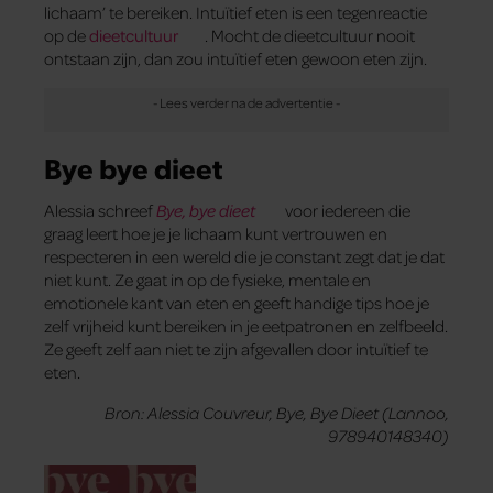
lichaam’ te bereiken. Intuïtief eten is een tegenreactie
op de
dieetcultuur
. Mocht de dieetcultuur nooit
ontstaan zijn, dan zou intuïtief eten gewoon eten zijn.
Bye bye dieet
Alessia schreef
Bye, bye dieet
voor iedereen die
graag leert hoe je je lichaam kunt vertrouwen en
respecteren in een wereld die je constant zegt dat je dat
niet kunt. Ze gaat in op de fysieke, mentale en
emotionele kant van eten en geeft handige tips hoe je
zelf vrijheid kunt bereiken in je eetpatronen en zelfbeeld.
Ze geeft zelf aan niet te zijn afgevallen door intuïtief te
eten.
Bron: Alessia Couvreur, Bye, Bye Dieet (Lannoo,
978940148340)