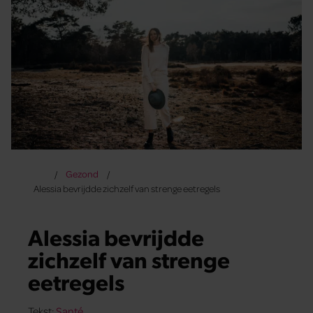
Gezond
Alessia bevrijdde zichzelf van strenge eetregels
Alessia bevrijdde
zichzelf van strenge
eetregels
Tekst:
Santé