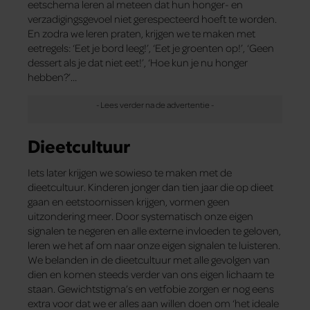
eetschema leren al meteen dat hun honger- en
verzadigingsgevoel niet gerespecteerd hoeft te worden.
En zodra we leren praten, krijgen we te maken met
eetregels: ‘Eet je bord leeg!’, ‘Eet je groenten op!’, ‘Geen
dessert als je dat niet eet!’, ‘Hoe kun je nu honger
hebben?’…
Dieetcultuur
Iets later krijgen we sowieso te maken met de
dieetcultuur. Kinderen jonger dan tien jaar die op dieet
gaan en eetstoornissen krijgen, vormen geen
uitzondering meer. Door systematisch onze eigen
signalen te negeren en alle externe invloeden te geloven,
leren we het af om naar onze eigen signalen te luisteren.
We belanden in de dieetcultuur met alle gevolgen van
dien en komen steeds verder van ons eigen lichaam te
staan. Gewichtstigma’s en vetfobie zorgen er nog eens
extra voor dat we er alles aan willen doen om ‘het ideale