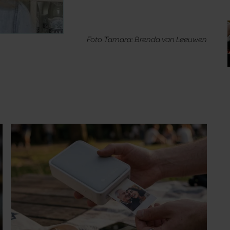
GEZOND
Met deze mini fotoprinter van Action
heb je je favoriete foto’s binnen één
minuut in handen
Staat jouw telefoon ook vol met vakantiefoto’s,
gezellige momenten met vriendinnen en andere
herinneringen die je eigenlijk nooit meer terugkijkt?
Met deze mini fotoprinter van Action geef je ze
eindelijk een plekje buiten je camerarol. En het
leuke: binnen één minuut heb je jouw foto al in
handen.