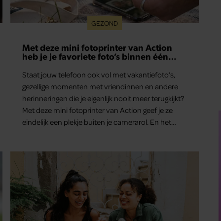
GEZOND
Hoe ongezond zijn ijsjes?
Waterijsjes, softijs, roomijs: het ene ijsje is gezonder
dan het andere. Voor welk ijs moet je kiezen als je
minder calorieën wilt binnenkrijgen?
r Tamara