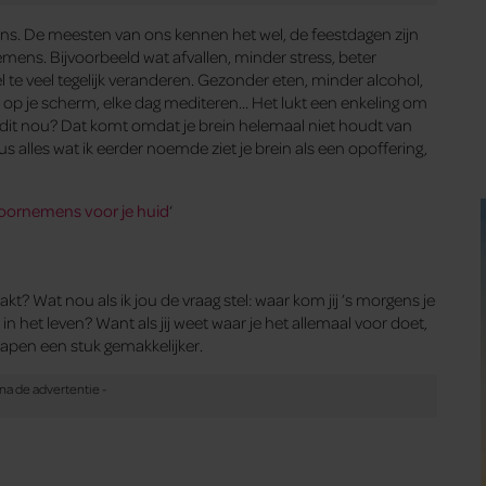
ens. De meesten van ons kennen het wel, de feestdagen zijn
emens. Bijvoorbeeld wat afvallen, minder stress, beter
l te veel tegelijk veranderen. Gezonder eten, minder alcohol,
jd op je scherm, elke dag mediteren… Het lukt een enkeling om
dit nou? Dat komt omdat je brein helemaal niet houdt van
Dus alles wat ik eerder noemde ziet je brein als een opoffering,
oornemens voor je huid
‘
t? Wat nou als ik jou de vraag stel: waar kom jij ’s morgens je
in het leven? Want als jij weet waar je het allemaal voor doet,
apen een stuk gemakkelijker.