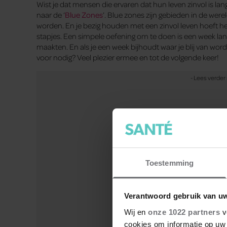
Wist je dat mensen die ervaren dat hun leven zinvol is la
naar de ‘
Blue Zones
’. Blue zones zijn gebieden in de we
worden. En je bezig houden met een zinvol leven hoeft hel
stapjes. Een simpele oefening om te doen is een week lang 
maakten. En als je een week bijhoudt waar je blij van word
voor nodig? Veel plezier ermee en tot de volgende keer!
Aflevering 1 – goede voorneme
Toestemming
Verantwoord gebruik van u
Wij en
onze 1022 partners
v
cookies om informatie op uw 