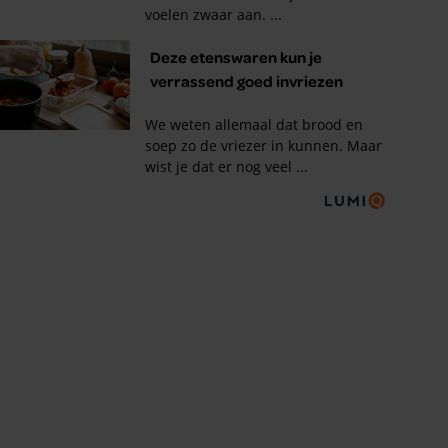
Tips om je lekker in je vel
te voelen
Met de Santé nieuwsbrief ontvang je elke
week tips om je energiek, ontspannen en in
balans te voelen.