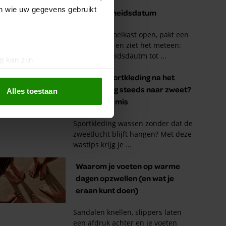
en wie uw gegevens gebruikt
g kan zijn
erprinting)
t
detailgedeelte
in. U kunt uw
Alles toestaan
 media te bieden en om ons
ze partners voor social
nformatie die u aan ze heeft
oord met onze cookies als u