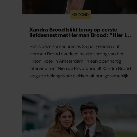
GEZOND
Prinses Beatrice’s echtgenoot Edoardo
ontkent huwelijksproblemen
Edoardo Mapelli Mozzi, de echtgenoot van prinses
Beatrice, is in een zeldzaam interview dieper
ingegaan op zijn huwelijk en het geluk dat zijn gezin
hem brengt.
Dokte