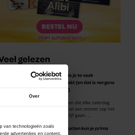
Over
p van technologieën zoals
erde advertenties en content,