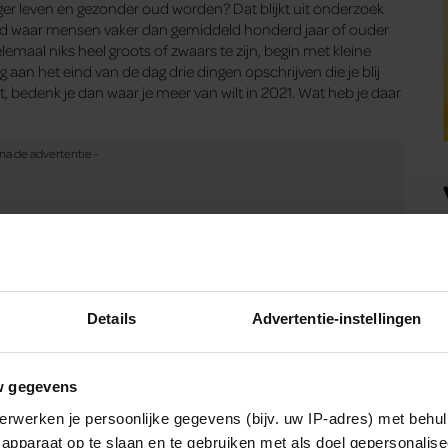
nger leven en gezonder oud worden? Dat blijkt uit onderzoek
reld waar mensen vaker dan gemiddeld honderd jaar of ouder
emaal niks heel groots of zwaars te zijn, begin met kleine
aan het eind van de dag drie dingen opschrijven die je blij
t, bedenk je dan waar je meer van wilt in 2021. Wat heb je daar
ns
Details
Advertentie-instellingen
w gegevens
erwerken je persoonlijke gegevens (bijv. uw IP-adres) met behul
apparaat op te slaan en te gebruiken met als doel gepersonalise