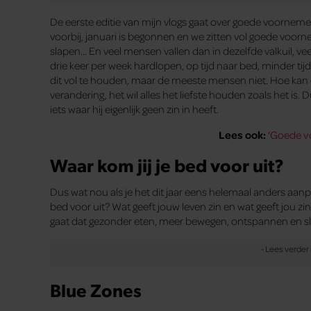
De eerste editie van mijn vlogs gaat over goede voornem
voorbij, januari is begonnen en we zitten vol goede voorn
slapen… En veel mensen vallen dan in dezelfde valkuil, vee
drie keer per week hardlopen, op tijd naar bed, minder ti
dit vol te houden, maar de meeste mensen niet. Hoe kan 
verandering, het wil alles het liefste houden zoals het is. 
iets waar hij eigenlijk geen zin in heeft.
Lees ook:
‘
Goede v
Waar kom jij je bed voor uit?
Dus wat nou als je het dit jaar eens helemaal anders aanpak
bed voor uit? Wat geeft jouw leven zin en wat geeft jou zin 
gaat dat gezonder eten, meer bewegen, ontspannen en sl
Blue Zones