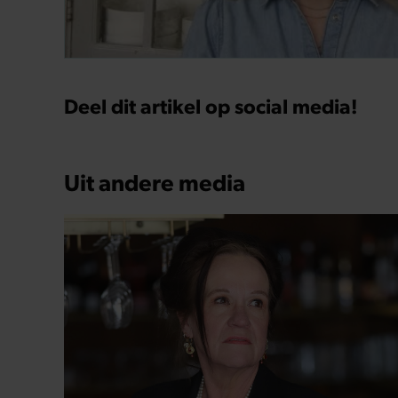
GEZOND
Xandra Brood blikt terug op eerste
liefdesnest met Herman Brood: “Hier is
Lola geboren”
Het is deze zomer precies 25 jaar geleden dat
Herman Brood overleed na zijn sprong van het
Hilton Hotel in Amsterdam. In een openhartig
interview met Nieuwe Revu wandelt Xandra Brood
langs de belangrijkste plekken uit hun gezamenlijke
verleden. Vooral de woning aan de Lange
Leidsedwarsstraat roept een stortvloed aan
herinneringen op. Daar begon hun leven samen
en werd dochter Lola geboren.