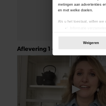
metingen aan advertenties en
en met welke doelen.
Als u het toestaat, willen we
Informatie verzamelen
Deel dit artikel op social media!
Uw apparaat identific
Lees meer over hoe uw perso
Weigeren
toestemming op elk moment wi
Uit andere media
We gebruiken cookies om cont
websiteverkeer te analyseren
media, adverteren en analys
verstrekt of die ze hebben v
onze website blijft gebruiken.