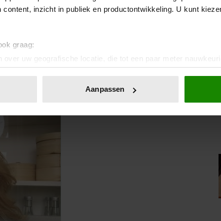
 content, inzicht in publiek en productontwikkeling. U kunt kiez
Foto Tamara: Brenda van Leeuwen
 ook graag:
 over uw geografische locatie, die tot een paar meter nauwkeuri
eren door het actief te scannen op specifieke eigenschappen (fing
onlijke gegevens worden verwerkt en stel uw voorkeuren in he
Aanpassen
jzigen of intrekken in de Cookieverklaring.
ent en advertenties te personaliseren, om functies voor social
. Ook delen we informatie over uw gebruik van onze site met on
e. Deze partners kunnen deze gegevens combineren met andere i
erzameld op basis van uw gebruik van hun services. U gaat akk