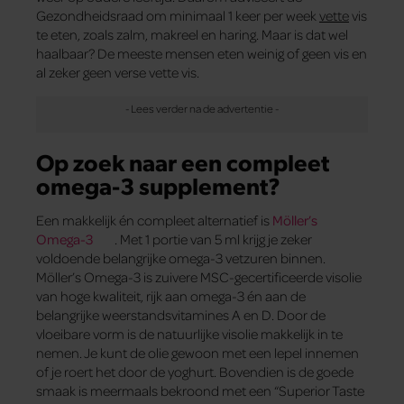
Gezondheidsraad om minimaal 1 keer per week
vette
vis
te eten, zoals zalm, makreel en haring. Maar is dat wel
haalbaar? De meeste mensen eten weinig of geen vis en
al zeker geen verse vette vis.
Op zoek naar een compleet
omega-3 supplement?
Een makkelijk én compleet alternatief is
Möller’s
Omega-3
. Met 1 portie van 5 ml krijg je zeker
voldoende belangrijke omega-3 vetzuren binnen.
Möller’s Omega-3 is zuivere MSC-gecertificeerde visolie
van hoge kwaliteit, rijk aan omega-3 én aan de
belangrijke weerstandsvitamines A en D. Door de
vloeibare vorm is de natuurlijke visolie makkelijk in te
nemen. Je kunt de olie gewoon met een lepel innemen
of je roert het door de yoghurt. Bovendien is de goede
smaak is meermaals bekroond met een “Superior Taste