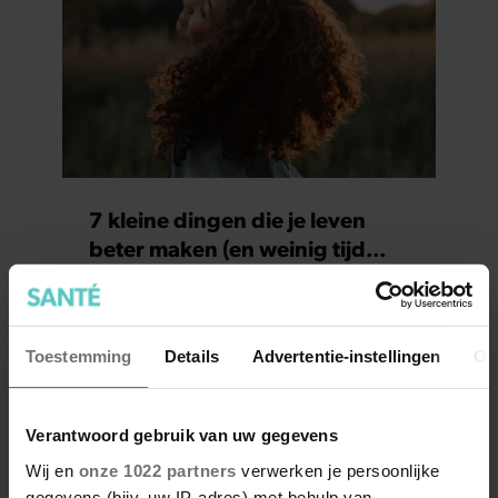
7 kleine dingen die je leven
beter maken (en weinig tijd
kosten)
Toestemming
Details
Advertentie-instellingen
Ov
Verantwoord gebruik van uw gegevens
Wij en
onze 1022 partners
verwerken je persoonlijke
gegevens (bijv. uw IP-adres) met behulp van