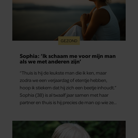
GEZOND
Sophia: ‘Ik schaam me voor mijn man
als we met anderen zijn’
“Thuis is hij de leukste man die ik ken, maar
zodra we een verjaardag of etentje hebben,
hoop ik stiekem dat hij zich een beetje inhoudt.”
Sophia (38) is al twaalf jaar samen met haar
partner en thuis is hij precies de man op wie ze
verliefd werd: lief, zorgzaam en grappig. Toch
merkt ze dat ze zich steeds vaker schaamt zodra
ze samen onder de mensen zijn.