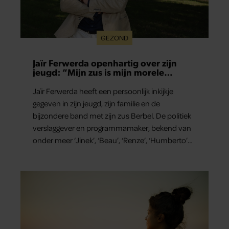
GEZOND
Jaïr Ferwerda openhartig over zijn
jeugd: “Mijn zus is mijn morele
kompas”
Jaïr Ferwerda heeft een persoonlijk inkijkje
gegeven in zijn jeugd, zijn familie en de
bijzondere band met zijn zus Berbel. De politiek
verslaggever en programmamaker, bekend van
onder meer ‘Jinek’, ‘Beau’, ‘Renze’, ‘Humberto’
en ‘RTL Tonight’, vertelt dat juist zijn opvoeding
de basis vormde voor zijn carrière. Nog altijd kan
hij voor advies bij zijn zus terecht.