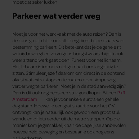
moet dat zeker lukken.
Parkeer wat verder weg
Moet je voor het werk vaak met de auto reizen? Dan is
de kans groot dat je ook altijd erg dicht bij de plaats van
bestemming parkeert. Dit betekent dat je de gehele rit
weinig beweegt en vervolgens hoogstwaarschijnlijk ook
weer zittend werk gaat doen. Funest voor het lichaam.
Het lichaam is immers niet gemaakt om langdurig te
zitten. Stimuleer jezelf daarom om direct in de ochtend
alvast wat extra stappen te maken door simpelweg
verder weg te parkeren. Moet je in de stad aanwezig zijn?
Dan is dit ook nog eens een stuk goedkoper. Bij een
P+R
Amsterdam
kan je voor enkele euro’s een gehele
dag staan. Hoewel je een gratis kaartje voor het OV
ontvangt, kan je natuurlijk ook gewoon een groot stuk
wandelen of iets eerder uit de metro stappen. Op die
manier kom je gemakkelijk aan de dagelijkse aanbevolen
hoeveelheid beweging én bespaar je ook nog eens
parkeerkosten.