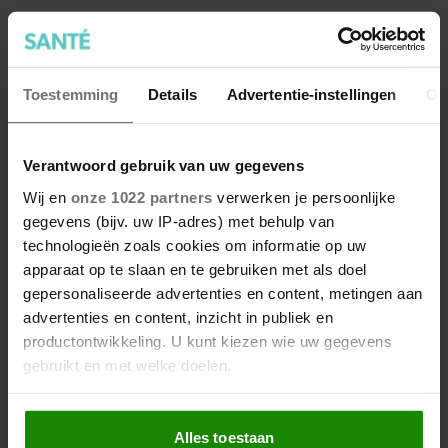
Wat als je stiekem verliefd op
een ander bent?
Toestemming
Details
Advertentie-instellingen
Ov
Verantwoord gebruik van uw gegevens
Wij en
onze 1022 partners
verwerken je persoonlijke
gegevens (bijv. uw IP-adres) met behulp van
technologieën zoals cookies om informatie op uw
apparaat op te slaan en te gebruiken met als doel
gepersonaliseerde advertenties en content, metingen aan
advertenties en content, inzicht in publiek en
productontwikkeling. U kunt kiezen wie uw gegevens
7 kleine dingen die je leven
gebruikt en met welke doelen.
beter maken (en weinig tijd
kosten)
Als u het toestaat, willen we ook graag:
Alles toestaan
Informatie verzamelen over uw geografische