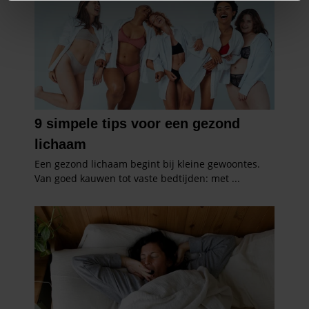
We gebruiken cookies om content en advertenties te
personaliseren, om functies voor social media te bieden
en om ons websiteverkeer te analyseren. Ook delen we
informatie over uw gebruik van onze site met onze
partners voor social media, adverteren en analyse. Deze
partners kunnen deze gegevens combineren met andere
informatie die u aan ze heeft verstrekt of die ze hebben
verzameld op basis van uw gebruik van hun services. U
gaat akkoord met onze cookies als u onze website blijft
gebruiken.