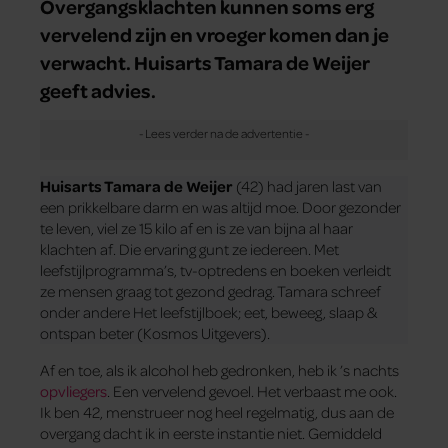
Overgangsklachten kunnen soms erg
vervelend zijn en vroeger komen dan je
verwacht. Huisarts Tamara de Weijer
geeft advies.
Huisarts Tamara de Weijer
(42) had jaren last van
een prikkelbare darm en was altijd moe. Door gezonder
te leven, viel ze 15 kilo af en is ze van bijna al haar
klachten af. Die ervaring gunt ze iedereen. Met
leefstijlprogramma’s, tv-optredens en boeken verleidt
ze mensen graag tot gezond gedrag. Tamara schreef
onder andere Het leefstijlboek; eet, beweeg, slaap &
ontspan beter (Kosmos Uitgevers).
Af en toe, als ik alcohol heb gedronken, heb ik ’s nachts
opvliegers
. Een vervelend gevoel. Het verbaast me ook.
Ik ben 42, menstrueer nog heel regelmatig, dus aan de
overgang dacht ik in eerste instantie niet. Gemiddeld