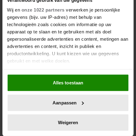
Verantwoord gebruik van uw gegevens
Wij en
onze 1022 partners
verwerken je persoonlijke
gegevens (bijv. uw IP-adres) met behulp van
technologieën zoals cookies om informatie op uw
apparaat op te slaan en te gebruiken met als doel
gepersonaliseerde advertenties en content, metingen aan
advertenties en content, inzicht in publiek en
productontwikkeling. U kunt kiezen wie uw gegevens
gebruikt en met welke doelen.
Dokter Tamara over waarom
afvallen zo complex is
Als u het toestaat, willen we ook graag:
Alles toestaan
Informatie verzamelen over uw geografische
locatie, die tot een paar meter nauwkeurig kan zijn
Uw apparaat identificeren door het actief te
Aanpassen
scannen op specifieke eigenschappen (fingerprinting)
Lees meer over hoe uw persoonlijke gegevens worden
verwerkt en stel uw voorkeuren in het
detailgedeelte
in.
Weigeren
U kunt uw toestemming op elk moment wijzigen of
intrekken in de Cookieverklaring.