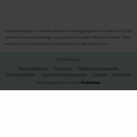
Santé participeert in diverse affiliate marketing programma’s, dat houdt in dat
Santé commissies ontvangt voor aankopen middels links van retailers. Deze
website wordt niet gesponsord door de genoemde webwinkels.
© 2026 Santé
Privacy statement
Disclaimer
Gebruikersvoorwaarden
Spelvoorwaarden
Abonnementsvoorwaarden
Cookies
Adverteren
Website gerealiseerd door
MediaSoep