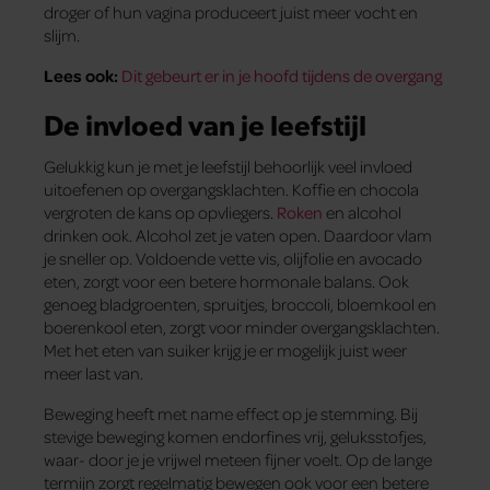
droger of hun vagina produceert juist meer vocht en
slijm.
Lees ook:
Dit gebeurt er in je hoofd tijdens de overgang
De invloed van je leefstijl
Gelukkig kun je met je leefstijl behoorlijk veel invloed
uitoefenen op overgangsklachten. Koffie en chocola
vergroten de kans op opvliegers.
Roken
en alcohol
drinken ook. Alcohol zet je vaten open. Daardoor vlam
je sneller op. Voldoende vette vis, olijfolie en avocado
eten, zorgt voor een betere hormonale balans. Ook
genoeg bladgroenten, spruitjes, broccoli, bloemkool en
boerenkool eten, zorgt voor minder overgangsklachten.
Met het eten van suiker krijg je er mogelijk juist weer
meer last van.
Beweging heeft met name effect op je stemming. Bij
stevige beweging komen endorfines vrij, geluksstofjes,
waar- door je je vrijwel meteen fijner voelt. Op de lange
termijn zorgt regelmatig bewegen ook voor een betere