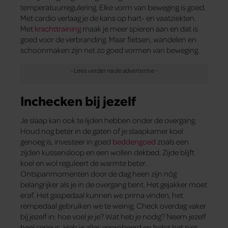
temperatuurregulering. Elke vorm van beweging is goed.
Met cardio verlaag je de kans op hart- en vaatziekten.
Met
krachttraining
maak je meer spieren aan en dat is
goed voor de verbranding. Maar fietsen, wandelen en
schoonmaken zijn net zo goed vormen van beweging.
Inchecken bij jezelf
Je slaap kan ook te lijden hebben onder de overgang.
Houd nog beter in de gaten of je slaapkamer koel
genoeg is, investeer in goed
beddengoed
zoals een
zijden kussensloop en een wollen dekbed. Zijde blijft
koel en wol reguleert de warmte beter.
Ontspanmomenten door de dag heen zijn nóg
belangrijker als je in de overgang bent. Het gejakker moet
eraf. Het gaspedaal kunnen we prima vinden, het
rempedaal gebruiken we te weinig. Check overdag vaker
bij jezelf in: hoe voel je je? Wat heb je nodig? Neem jezelf
heel serieus. Heb je alles geprobeerd en helpt het niet