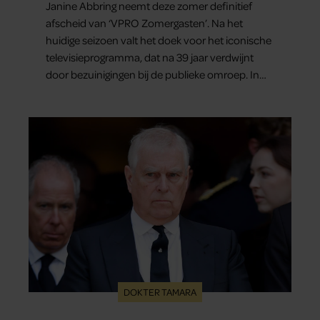
Janine Abbring neemt deze zomer definitief
afscheid van ‘VPRO Zomergasten’. Na het
huidige seizoen valt het doek voor het iconische
televisieprogramma, dat na 39 jaar verdwijnt
door bezuinigingen bij de publieke omroep. In
een interview met Leeuwarder Courant vertelt
de presentatrice hoe dubbel dat voor haar voelt.
Hoewel ze uitkijkt naar de laatste reeks, vindt ze
het ook verdrietig dat een televisieklassieker
verdwijnt.
DOKTER TAMARA