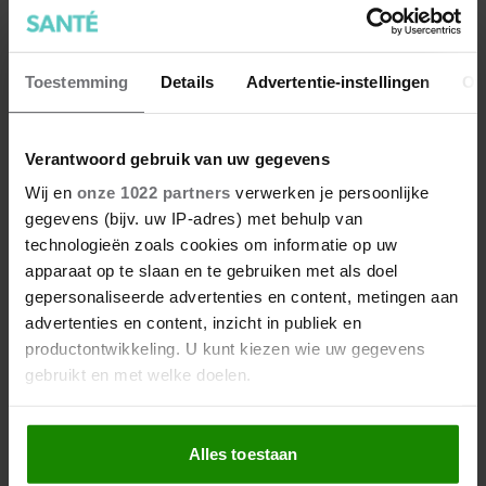
7 kleine dingen die je leven
Toestemming
Details
Advertentie-instellingen
Ov
beter maken (en weinig tijd
kosten)
Verantwoord gebruik van uw gegevens
Wij en
onze 1022 partners
verwerken je persoonlijke
gegevens (bijv. uw IP-adres) met behulp van
technologieën zoals cookies om informatie op uw
apparaat op te slaan en te gebruiken met als doel
gepersonaliseerde advertenties en content, metingen aan
advertenties en content, inzicht in publiek en
productontwikkeling. U kunt kiezen wie uw gegevens
gebruikt en met welke doelen.
Als u het toestaat, willen we ook graag:
Alles toestaan
Informatie verzamelen over uw geografische
locatie, die tot een paar meter nauwkeurig kan zijn