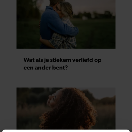
Wat als je stiekem verliefd op
een ander bent?