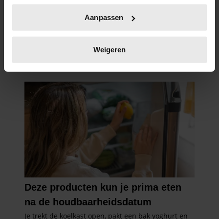
Uw apparaat identificeren door het actief te
Aanpassen
scannen op specifieke eigenschappen (fingerprinting)
Lees meer over hoe uw persoonlijke gegevens worden
verwerkt en stel uw voorkeuren in het
detailgedeelte
in.
Weigeren
U kunt uw toestemming op elk moment wijzigen of
intrekken in de Cookieverklaring.
We gebruiken cookies om content en advertenties te
personaliseren, om functies voor social media te bieden
en om ons websiteverkeer te analyseren. Ook delen we
informatie over uw gebruik van onze site met onze
partners voor social media, adverteren en analyse. Deze
partners kunnen deze gegevens combineren met andere
informatie die u aan ze heeft verstrekt of die ze hebben
verzameld op basis van uw gebruik van hun services. U
gaat akkoord met onze cookies als u onze website blijft
gebruiken.