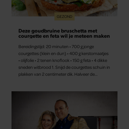
GEZOND
Deze goudbruine bruschetta met
courgette en feta wil je meteen maken
Bereidingstijd: 20 minuten • 700 g jonge
courgettes (klein en dun) • 400 g kerstomaatjes
• olijfolie • 2 tenen knoflook • 150 g feta • 4 dikke
sneden witbrood 1. Snijd de courgettes schuin in
plakken van 2 centimeter dik. Halveer de
tomaatjes. Pel en hak de knoflook. 2. Verhit een
scheut olie in…