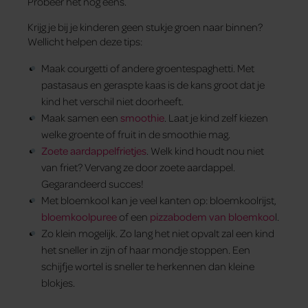
Probeer het nog eens.
Krijg je bij je kinderen geen stukje groen naar binnen?
Wellicht helpen deze tips:
Maak courgetti of andere groentespaghetti. Met
pastasaus en geraspte kaas is de kans groot dat je
kind het verschil niet doorheeft.
Maak samen een
smoothie
. Laat je kind zelf kiezen
welke groente of fruit in de smoothie mag.
Zoete aardappelfrietjes
. Welk kind houdt nou niet
van friet? Vervang ze door zoete aardappel.
Gegarandeerd succes!
Met bloemkool kan je veel kanten op: bloemkoolrijst,
bloemkoolpuree
of een
pizzabodem van bloemkoo
l.
Zo klein mogelijk. Zo lang het niet opvalt zal een kind
het sneller in zijn of haar mondje stoppen. Een
schijfje wortel is sneller te herkennen dan kleine
blokjes.