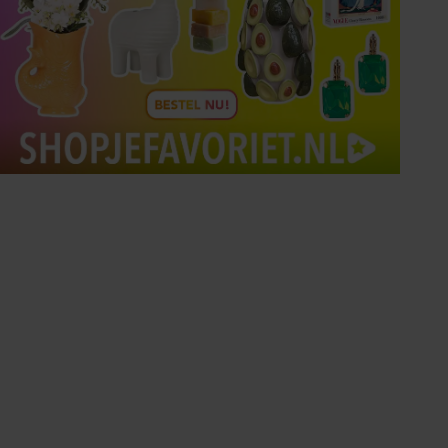
Tips om je lekker in je vel
te voelen
Met de Santé nieuwsbrief ontvang je elke
week tips om je energiek, ontspannen en in
balans te voelen.