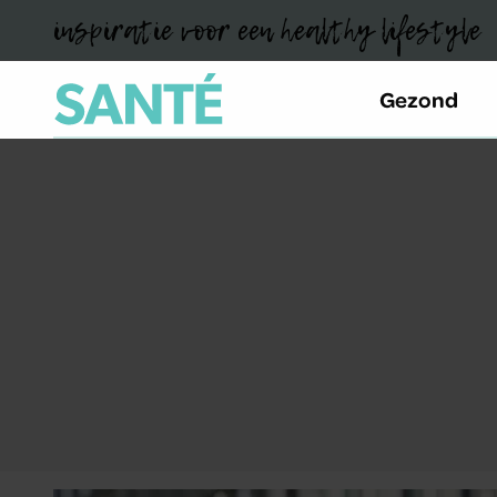
inspiratie voor een healthy lifestyle
Gezond