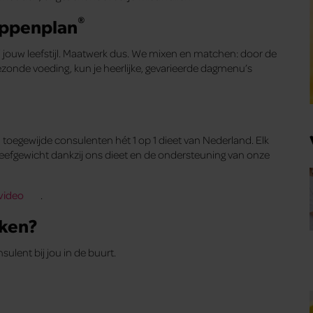
®
appenplan
bij jouw leefstijl. Maatwerk dus. We mixen en matchen: door de
nde voeding, kun je heerlijke, gevarieerde dagmenu’s
toegewijde consulenten hét 1 op 1 dieet van Nederland. Elk
efgewicht dankzij ons dieet en de ondersteuning van onze
 video
.
aken?
ulent bij jou in de buurt.