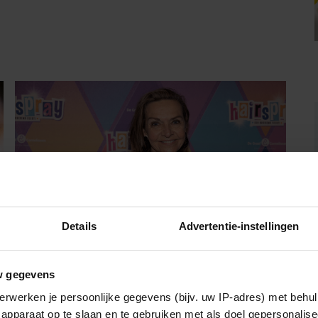
Details
Advertentie-instellingen
GEZOND
w gegevens
Mariska van Kolck laat blokkade los: ‘Ik
erwerken je persoonlijke gegevens (bijv. uw IP-adres) met behul
sta weer open’
apparaat op te slaan en te gebruiken met als doel gepersonalise