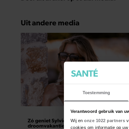
Uit andere media
Toestemming
GEZOND
Verantwoord gebruik van u
Zó geniet Sylvie Meis na van
Wij en
onze 1022 partners
v
droomvakantie op Mykonos
cookies om informatie op uw 