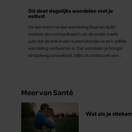
Dít doet dagelijks wandelen met je
eetlust
De een komt na een wandeling thuis en duikt
meteen de voorraadkast in, en de ander merkt
juist dat de trek in een tussendoortje na zo’n zelfde
wandeling verdwenen is. Dat wandelen je honger
simpelweg aanwakkert, blijkt uit onderzoek een
stuk te kort door de bocht. Er gebeurt iets veel
interessanters.
Meer van Santé
Wat als je stieke