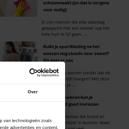
Over
p van technologieën zoals
erde advertenties en content,