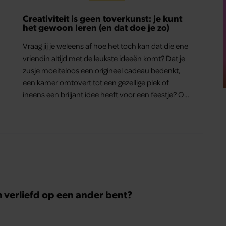
Creativiteit is geen toverkunst: je kunt
het gewoon leren (en dat doe je zo)
Vraag jij je weleens af hoe het toch kan dat die ene
vriendin altijd met de leukste ideeën komt? Dat je
zusje moeiteloos een origineel cadeau bedenkt,
een kamer omtovert tot een gezellige plek of
ineens een briljant idee heeft voor een feestje? Of
dat je buurman van een oude plantenpot een
hippe lamp weet te maken, terwijl jij om de
haverklap naar je sleutels loopt te zoeken.
m verliefd op een ander bent?