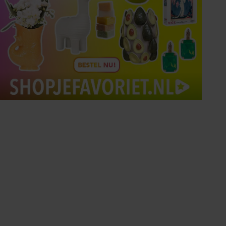
Tips om je lekker in je vel
te voelen
Met de Santé nieuwsbrief ontvang je elke
week tips om je energiek, ontspannen en in
balans te voelen.