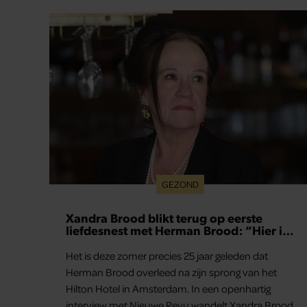
Hilton Hotel in Amsterdam. In een openhartig
interview met Nieuwe Revu wandelt Xandra Brood
langs de belangrijkste plekken uit hun gezamenlijke
verleden. Vooral de woning aan de Lange
Leidsedwarsstraat roept een stortvloed aan
herinneringen op. Daar begon hun leven samen
en werd dochter Lola geboren.
GEZOND
Prinses Beatrice’s echtgenoot Edoardo
ontkent huwelijksproblemen