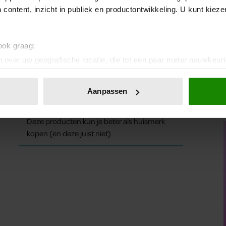
 content, inzicht in publiek en productontwikkeling. U kunt kiez
 snelste manier is om stress te verminderen.
 ook graag:
 over uw geografische locatie, die tot een paar meter nauwkeuri
eren door het actief te scannen op specifieke eigenschappen (fing
Waarschuwing: eet deze notenpasta niet als
onlijke gegevens worden verwerkt en stel uw voorkeuren in he
Aanpassen
je ‘m in huis hebt
jzigen of intrekken in de Cookieverklaring.
Deze producten kun je beter als huismerk
ent en advertenties te personaliseren, om functies voor social
kopen (en deze juist niet)
. Ook delen we informatie over uw gebruik van onze site met on
e. Deze partners kunnen deze gegevens combineren met andere i
erzameld op basis van uw gebruik van hun services. U gaat akk