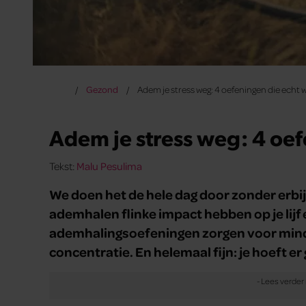
Gezond
Adem je stress weg: 4 oefeningen die echt 
Adem je stress weg: 4 oe
Tekst:
Malu Pesulima
We doen het de hele dag door zonder erbi
ademhalen flinke impact hebben op je lijf e
ademhalingsoefeningen zorgen voor minder
concentratie. En helemaal fijn: je hoeft er