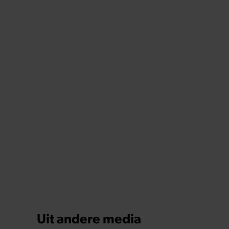
Uit andere media
GEZOND
Xandra Brood blikt terug op eerste
liefdesnest met Herman Brood: “Hier is
Lola geboren”
Het is deze zomer precies 25 jaar geleden dat
Herman Brood overleed na zijn sprong van het