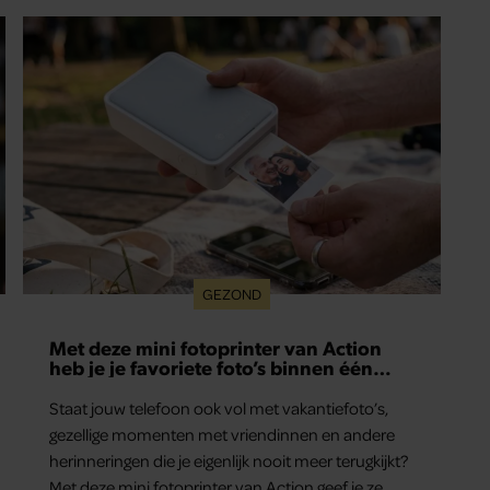
herinneringen die je eigenlijk nooit meer terugkijkt?
Met deze mini fotoprinter van Action geef je ze
eindelijk een plekje buiten je camerarol. En het
leuke: binnen één minuut heb je jouw foto al in
handen.
GEZOND
Hoe ongezond zijn ijsjes?