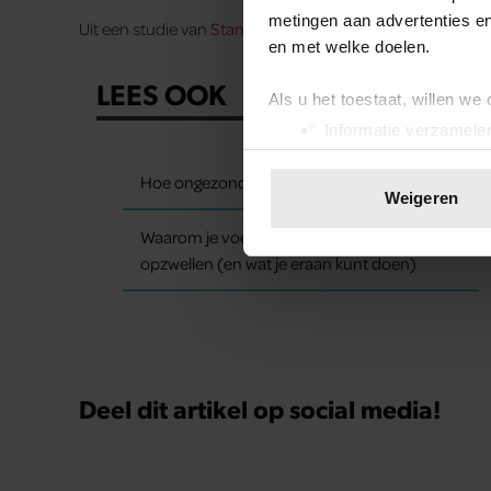
metingen aan advertenties en
Uit een studie van
Stanford Medicine
blijkt dat dit de
en met welke doelen.
LEES OOK
Als u het toestaat, willen we
Informatie verzamelen
Uw apparaat identific
Hoe ongezond zijn ijsjes?
Lees meer over hoe uw perso
Weigeren
toestemming op elk moment wi
Waarom je voeten op warme dagen
opzwellen (en wat je eraan kunt doen)
We gebruiken cookies om cont
websiteverkeer te analyseren
media, adverteren en analys
verstrekt of die ze hebben v
onze website blijft gebruiken.
Deel dit artikel op social media!