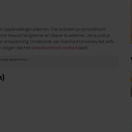
 en oppervlakkiger ademen. Dat activeert je sympathisch
Door bewust langzamer en dieper te ademen, zet je juist je
r ontspanning. Onderzoek van Stanford University liet zelfs
n zorgen dat het
stresshormoon cortisol
daalt.
n)