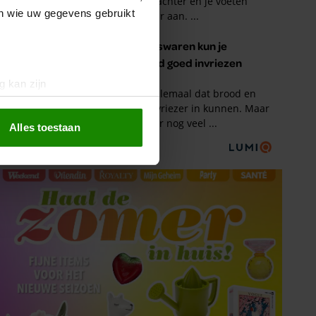
en wie uw gegevens gebruikt
g kan zijn
erprinting)
t
detailgedeelte
in. U kunt uw
Alles toestaan
 media te bieden en om ons
ze partners voor social
nformatie die u aan ze heeft
oord met onze cookies als u