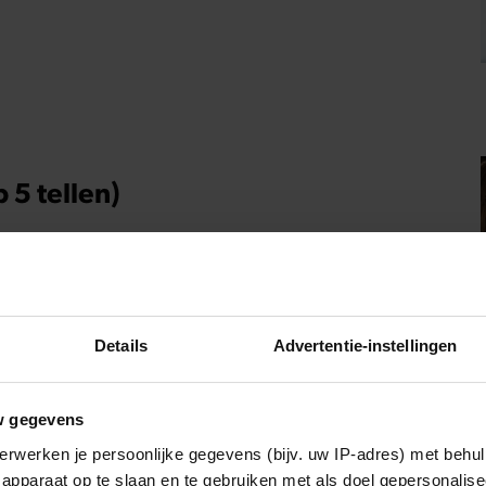
5 tellen)
in je lijf daalt.
Details
Advertentie-instellingen
ng)
bij
w gegevens
erwerken je persoonlijke gegevens (bijv. uw IP-adres) met behul
apparaat op te slaan en te gebruiken met als doel gepersonalise