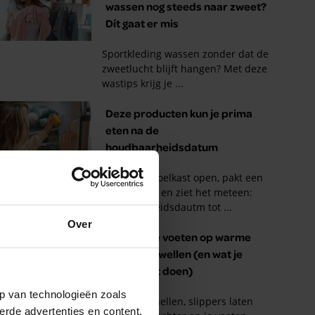
Over
p van technologieën zoals
erde advertenties en content,