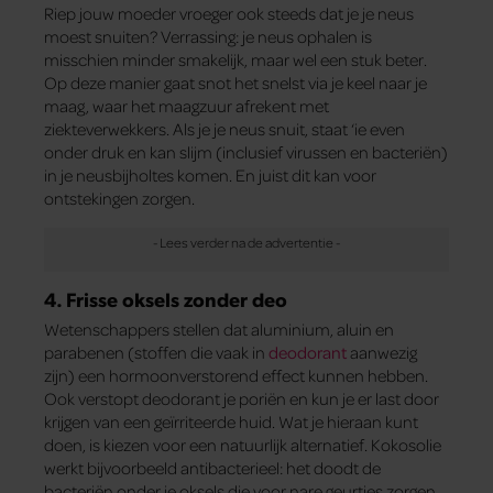
Riep jouw moeder vroeger ook steeds dat je je neus
moest snuiten? Verrassing: je neus ophalen is
misschien minder smakelijk, maar wel een stuk beter.
Op deze manier gaat snot het snelst via je keel naar je
maag, waar het maagzuur afrekent met
ziekteverwekkers. Als je je neus snuit, staat ‘ie even
onder druk en kan slijm (inclusief virussen en bacteriën)
in je neusbijholtes komen. En juist dit kan voor
ontstekingen zorgen.
4. Frisse oksels zonder deo
Wetenschappers stellen dat aluminium, aluin en
parabenen (stoffen die vaak in
deodorant
aanwezig
zijn) een hormoonverstorend effect kunnen hebben.
Ook verstopt deodorant je poriën en kun je er last door
krijgen van een geïrriteerde huid. Wat je hieraan kunt
doen, is kiezen voor een natuurlijk alternatief. Kokosolie
werkt bijvoorbeeld antibacterieel: het doodt de
bacteriën onder je oksels die voor nare geurtjes zorgen.