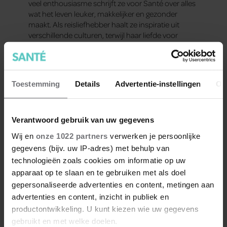
veel enthousiasme schrijft ze voor Santé over alles
wat het leven leuker, makkelijker en gezonder
maakt. Als reisliefhebber haalt ze inspiratie uit
verschillende culturen, terwijl haar liefde voor
dieren en goede koffie haar dagelijkse
geluksmomentjes vormen. Naast het creëren van
inspirerende content voor Santé, is ze ook actief
op TikTok of kan je haar tegenkomen op
Toestemming
Details
Advertentie-instellingen
Ov
evenementen als hostess.
Meer van Maaike
Verantwoord gebruik van uw gegevens
Wij en
onze 1022 partners
verwerken je persoonlijke
gegevens (bijv. uw IP-adres) met behulp van
technologieën zoals cookies om informatie op uw
apparaat op te slaan en te gebruiken met als doel
gepersonaliseerde advertenties en content, metingen aan
advertenties en content, inzicht in publiek en
productontwikkeling. U kunt kiezen wie uw gegevens
gebruikt en met welke doelen.