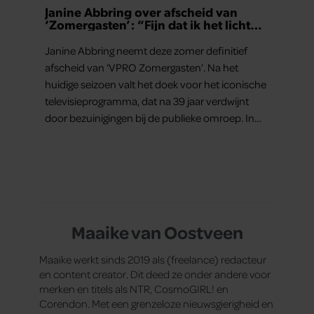
Janine Abbring over afscheid van
‘Zomergasten’: “Fijn dat ik het licht
mag uitdoen”
Janine Abbring neemt deze zomer definitief
afscheid van ‘VPRO Zomergasten’. Na het
huidige seizoen valt het doek voor het iconische
televisieprogramma, dat na 39 jaar verdwijnt
door bezuinigingen bij de publieke omroep. In
een interview met Leeuwarder Courant vertelt
de presentatrice hoe dubbel dat voor haar voelt.
Hoewel ze uitkijkt naar de laatste reeks, vindt ze
het ook verdrietig dat een televisieklassieker
verdwijnt.
Maaike van Oostveen
Maaike werkt sinds 2019 als (freelance) redacteur
en content creator. Dit deed ze onder andere voor
merken en titels als NTR, CosmoGIRL! en
Corendon. Met een grenzeloze nieuwsgierigheid en