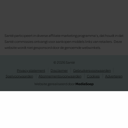
Santé participeert in diverse affiliate marketing programma’s, dat houdt in dat
Santé commissies ontvangt voor aankopen middels links van retailers. Deze
website wordt niet gesponsord door de genoemde webwinkels.
© 2026 Santé
Privacy statement
Disclaimer
Gebruikersvoorwaarden
Spelvoorwaarden
Abonnementsvoorwaarden
Cookies
Adverteren
Website gerealiseerd door
MediaSoep