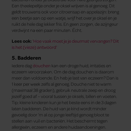
Een theelepeltje onder je oksel wrijven is al genoeg. Dit
geldt trouwens ook voor citroensap en appelazijn: breng
een beetje aan op een watje, wrijf het over je oksel en je
ruikt de hele dag lekker fris. En geen zorgen, de azijngeur
verdwijnt na een paar minuten. Écht.
Lees ook:
‘Hoe vaak moet je je deurmat vervangen? Dit
is het (vieze) antwoord’
5. Badderen
Iedere dag
douchen
kan een droge huid, irritaties en
eczeem veroorzaken. Om de dag douchen is daarom
meer dan voldoende. En heb je last van eczeem? Dan is
1 keer per week zelfs al genoeg. Douche niet te warm
(maximaal 38 graden), gebruik neutrale zeep en droog
jezelf goed af – vooral tussen je oksels, billen en voeten.
Tip: kleine kinderen kun je het beste eens in de 3 dagen
laten badderen. De huid van je kind wordt minder
gevoelig door ’m al op jonge leeftijd genoeg bloot te
stellen aan vuil en bacteriën. Het beschermt tegen
allergieën, eczeem en andere huidaandoeningen.