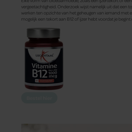
Elke vorm van bloedarmoede, zoals een ijzertekort of een
vergeetachtigheid. Onderzoek wijst namelijk uit dat een t
werken ten opzichte van het geheugen van iemand met een i
mogelijk een tekort aan B12 of ijzer hebt voordat je begint
Bestel hier