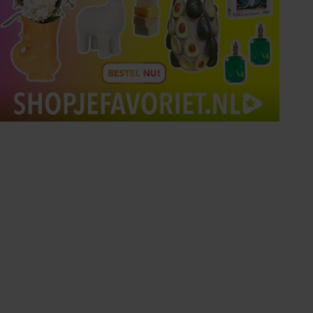
Tips om je lekker in je vel
te voelen
Met de Santé nieuwsbrief ontvang je elke
week tips om je energiek, ontspannen en in
balans te voelen.