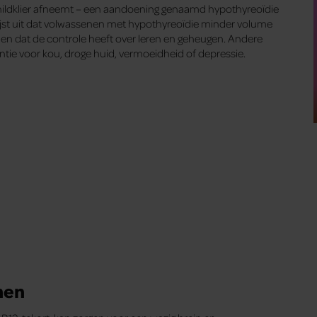
childklier afneemt – een aandoening genaamd hypothyreoïdie
ijst uit dat volwassenen met hypothyreoïdie minder volume
n dat de controle heeft over leren en geheugen. Andere
tie voor kou, droge huid, vermoeidheid of depressie.
nen