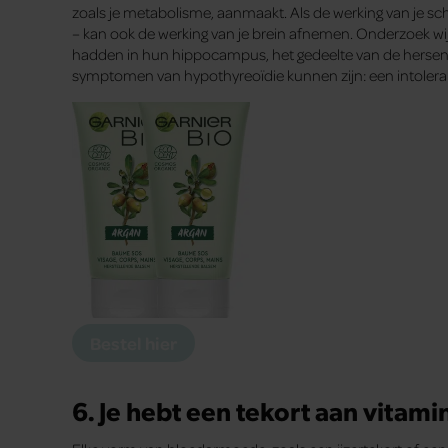
zoals je metabolisme, aanmaakt. Als de werking van je s
– kan ook de werking van je brein afnemen. Onderzoek w
hadden in hun hippocampus, het gedeelte van de hersene
symptomen van hypothyreoïdie kunnen zijn: een intoleran
Bestel hier
6. Je hebt een tekort aan vitami