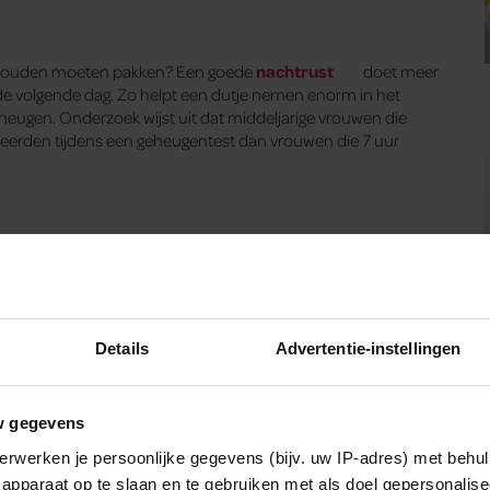
nen zouden moeten pakken? Een goede
nachtrust
doet meer
n de volgende dag. Zo helpt een dutje nemen enorm in het
eugen. Onderzoek wijst uit dat middeljarige vrouwen die
teerden tijdens een geheugentest dan vrouwen die 7 uur
Details
Advertentie-instellingen
w gegevens
erwerken je persoonlijke gegevens (bijv. uw IP-adres) met behul
apparaat op te slaan en te gebruiken met als doel gepersonalise