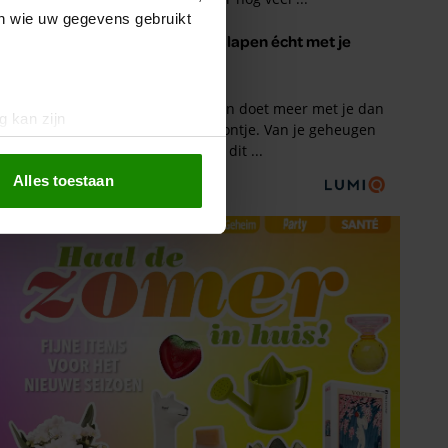
en wie uw gegevens gebruikt
g kan zijn
erprinting)
t
detailgedeelte
in. U kunt uw
Alles toestaan
 media te bieden en om ons
ze partners voor social
nformatie die u aan ze heeft
oord met onze cookies als u