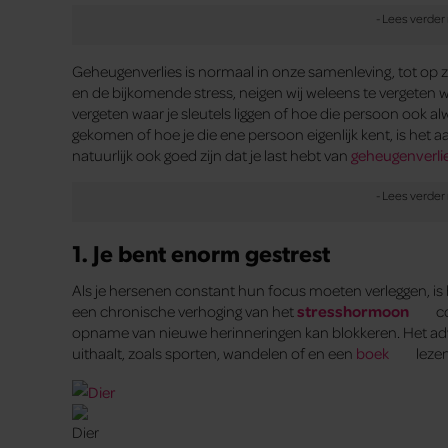
Geheugenverlies is normaal in onze samenleving, tot o
en de bijkomende stress, neigen wij weleens te vergeten wa
vergeten waar je sleutels liggen of hoe die persoon ook a
gekomen of hoe je die ene persoon eigenlijk kent, is het a
natuurlijk ook goed zijn dat je last hebt van
geheugenverli
1.
Je bent enorm gestrest
Als je hersenen constant hun focus moeten verleggen, is
een chronische verhoging van het
stresshormoon
co
opname van nieuwe herinneringen kan blokkeren. Het advies
uithaalt, zoals sporten, wandelen of en een
boek
lezen