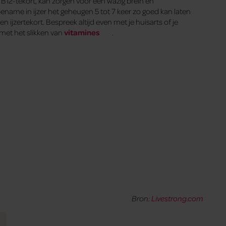
 B12-tekort, kan zorgen voor een wazig brein en
oename in ijzer het geheugen 5 tot 7 keer zo goed kan laten
jzertekort. Bespreek altijd even met je huisarts of je
 met het slikken van
vitamines
.
Bron:
Livestrong.com