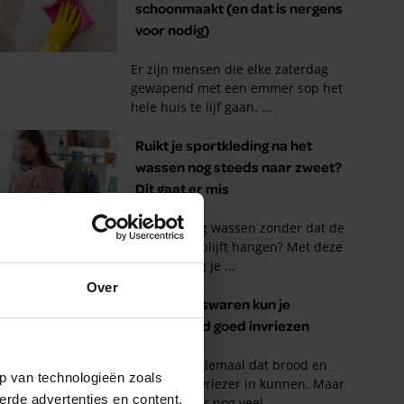
Over
p van technologieën zoals
erde advertenties en content,