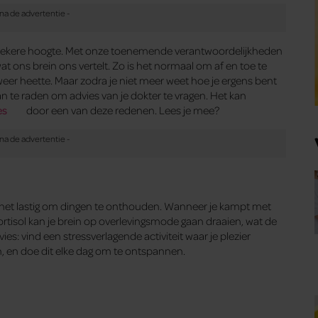
p zekere hoogte. Met onze toenemende verantwoordelijkheden
t ons brein ons vertelt. Zo is het normaal om af en toe te
lweer heette. Maar zodra je niet meer weet hoe je ergens bent
an te raden om advies van je dokter te vragen. Het kan
es
door een van deze redenen. Lees je mee?
 het lastig om dingen te onthouden. Wanneer je kampt met
rtisol kan je brein op overlevingsmode gaan draaien, wat de
: vind een stressverlagende activiteit waar je plezier
, en doe dit elke dag om te ontspannen.