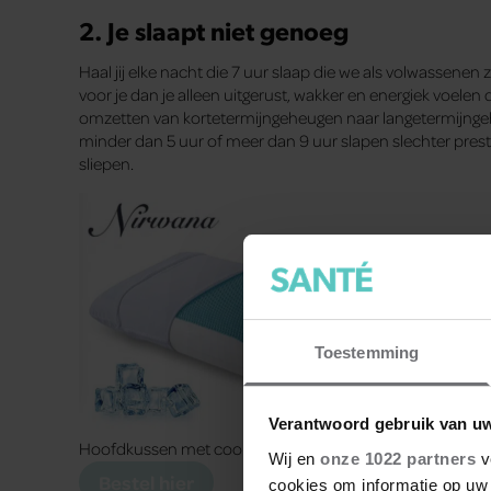
2. Je slaapt niet genoeg
Haal jij elke nacht die 7 uur slaap die we als volwasse
voor je dan je alleen uitgerust, wakker en energiek voele
omzetten van kortetermijngeheugen naar langetermijngeh
minder dan 5 uur of meer dan 9 uur slapen slechter pres
sliepen.
Toestemming
Verantwoord gebruik van u
Hoofdkussen met cool-gel
Wij en
onze 1022 partners
v
Bestel hier
cookies om informatie op uw 