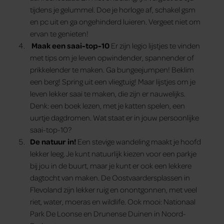
tijdens je gelummel. Doe je horloge af, schakel gsm
en pc uit en ga ongehinderd luieren. Vergeet niet om
ervan te genieten!
Maak een saai-top-10
Er zijn legio lijstjes te vinden
met tips om je leven opwindender, spannender of
prikkelender te maken. Ga bungeejumpen! Beklim
een berg! Spring uit een vliegtuig! Maar lijstjes om je
leven lekker saai te maken, die zijn er nauwelijks.
Denk: een boek lezen, met je katten spelen, een
uurtje dagdromen. Wat staat er in jouw persoonlijke
saai-top-10?
De natuur in!
Een stevige wandeling maakt je hoofd
lekker leeg. Je kunt natuurlijk kiezen voor een parkje
bij jou in de buurt, maar je kunt er ook een lekkere
dagtocht van maken. De Oostvaardersplassen in
Flevoland zijn lekker ruig en onontgonnen, met veel
riet, water, moeras en wildlife. Ook mooi: Nationaal
Park De Loonse en Drunense Duinen in Noord-