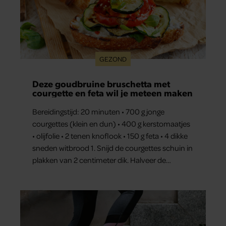
GEZOND
Deze goudbruine bruschetta met
courgette en feta wil je meteen maken
Bereidingstijd: 20 minuten • 700 g jonge
courgettes (klein en dun) • 400 g kerstomaatjes
• olijfolie • 2 tenen knoflook • 150 g feta • 4 dikke
sneden witbrood 1. Snijd de courgettes schuin in
plakken van 2 centimeter dik. Halveer de
tomaatjes. Pel en hak de knoflook. 2. Verhit een
scheut olie in…