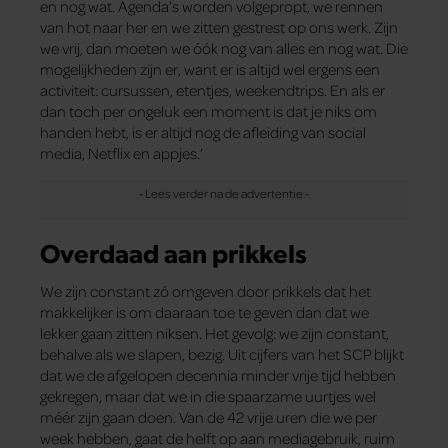
en nog wat. Agenda’s worden volgepropt, we rennen
van hot naar her en we zitten gestrest op ons werk. Zijn
we vrij, dan moeten we óók nog van alles en nog wat. Die
mogelijkheden zijn er, want er is altijd wel ergens een
activiteit: cursussen, etentjes, weekendtrips. En als er
dan toch per ongeluk een moment is dat je niks om
handen hebt, is er altijd nog de afleiding van social
media, Netflix en appjes.’
Overdaad aan prikkels
We zijn constant zó omgeven door prikkels dat het
makkelijker is om daaraan toe te geven dan dat we
lekker gaan zitten niksen. Het gevolg: we zijn constant,
behalve als we slapen, bezig. Uit cijfers van het SCP blijkt
dat we de afgelopen decennia minder vrije tijd hebben
gekregen, maar dat we in die spaarzame uurtjes wel
méér zijn gaan doen. Van de 42 vrije uren die we per
week hebben, gaat de helft op aan mediagebruik, ruim