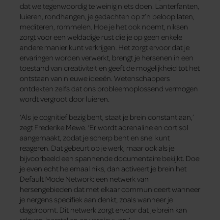
dat we tegenwoordig te weinig niets doen. Lanterfanten,
luieren, rondhangen, je gedachten op z’n beloop laten,
mediteren, rommelen. Hoe je het ook noemt, niksen
zorgt voor een weldadige rust die je op geen enkele
andere manier kunt verkrijgen. Het zorgt ervoor dat je
ervaringen worden verwerkt, brengt je hersenen in een
toestand van creativiteit en geeft de mogelijkheid tot het
ontstaan van nieuwe ideeën. Wetenschappers
ontdekten zelfs dat ons probleemoplossend vermogen
wordt vergroot door luieren.
‘Als je cognitief bezig bent, staat je brein constant aan,’
zegt Frederike Mewe. ‘Er wordt adrenaline en cortisol
aangemaakt, zodat je scherp bent en snel kunt
reageren. Dat gebeurt op je werk, maar ook als je
bijvoorbeeld een spannende documentaire bekijkt. Doe
je even echt helemaal niks, dan activeert je brein het
Default Mode Network: een netwerk van
hersengebieden dat met elkaar communiceert wanneer
je nergens specifiek aan denkt, zoals wanneer je
dagdroomt. Dit netwerk zorgt ervoor dat je brein kan
relaxen, herstellen en vernieuwen.’