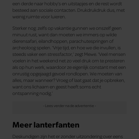
een derde naar hobby’s en uitstapjes en de rest wordt
besteed aan sociale contacten. Drukdrukdruk dus, met
weinig ruimte voor luieren.
Sterker nog: zelfs op vakantie gunnen we onszelf geen
minuut rust, want dan moeten we immers op wilde
dierensafari, eilandhoppen, parachutespringen of
archeoloog spelen. ‘Vrije tijd, en hoe we die invullen, is
steeds vaker een stressfactor,’ zegt Mewe. ‘Veel mensen
voelen in het weekend net zo veel druk om te presteren
als op hun werk, waardoor ze eigenlijk constant met een
onrustig opgejaagd gevoel rondlopen. We moeten van
alles, maar wanneer? Vroeg of laat gaat dat je opbreken,
want ons lichaam en geest heeft soms echt
ontspanning nodig.’
Meer lanterfanten
Deskundigen zijn het er zonder uitzondering over eens