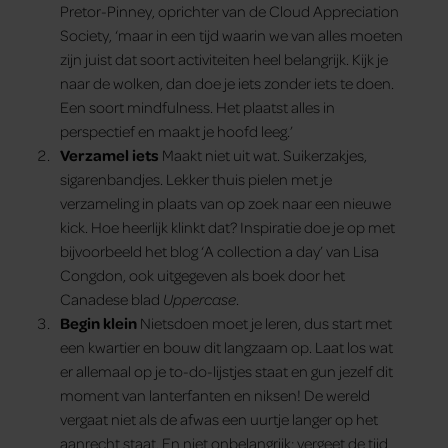
Pretor-Pinney, oprichter van de Cloud Appreciation
Society, ‘maar in een tijd waarin we van alles moeten
zijn juist dat soort activiteiten heel belangrijk. Kijk je
naar de wolken, dan doe je iets zonder iets te doen.
Een soort mindfulness. Het plaatst alles in
perspectief en maakt je hoofd leeg.’
Verzamel iets
Maakt niet uit wat. Suikerzakjes,
sigarenbandjes. Lekker thuis pielen met je
verzameling
in plaats van op zoek naar een nieuwe
kick. Hoe heerlijk klinkt dat? Inspiratie doe je op met
bijvoorbeeld het blog ‘A collection a day’ van Lisa
Congdon, ook uitgegeven als boek door het
Canadese blad
Uppercase
.
Begin klein
Nietsdoen moet je leren, dus start met
een kwartier en bouw dit langzaam op. Laat los wat
er allemaal op je to-do-lijstjes staat en gun jezelf dit
moment van lanterfanten en niksen! De wereld
vergaat niet als de afwas een uurtje langer op het
aanrecht staat. En niet onbelangrijk: vergeet de tijd