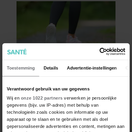
Zóveel stappen moet je zetten
Toestemming
Details
Advertentie-instellingen
Ov
om vet te verbranden en af te
vallen
Verantwoord gebruik van uw gegevens
Wij en
onze 1022 partners
verwerken je persoonlijke
gegevens (bijv. uw IP-adres) met behulp van
technologieën zoals cookies om informatie op uw
apparaat op te slaan en te gebruiken met als doel
gepersonaliseerde advertenties en content, metingen aan