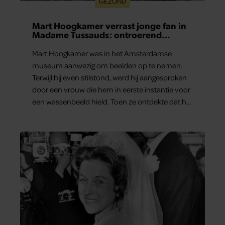
GEZOND
Mart Hoogkamer verrast jonge fan in
Madame Tussauds: ontroerend
moment eindigt in tranen
Mart Hoogkamer was in het Amsterdamse
museum aanwezig om beelden op te nemen.
Terwijl hij even stilstond, werd hij aangesproken
door een vrouw die hem in eerste instantie voor
een wassenbeeld hield. Toen ze ontdekte dat het
écht Mart was, vroeg ze hem of hij nog heel even
wilde blijven staan. Haar zoontje was namelijk…