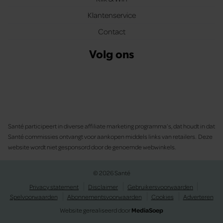
Klantenservice
Contact
Volg ons
Santé participeert in diverse affiliate marketing programma’s, dat houdt in dat
Santé commissies ontvangt voor aankopen middels links van retailers. Deze
website wordt niet gesponsord door de genoemde webwinkels.
© 2026 Santé
Privacy statement
Disclaimer
Gebruikersvoorwaarden
Spelvoorwaarden
Abonnementsvoorwaarden
Cookies
Adverteren
Website gerealiseerd door
MediaSoep