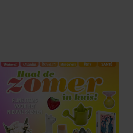
Tips om je lekker in je vel
te voelen
Met de Santé nieuwsbrief ontvang je elke
week tips om je energiek, ontspannen en in
balans te voelen.