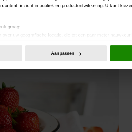
 content, inzicht in publiek en productontwikkeling. U kunt kiez
n aardbeien? Dat kan op verschillende manieren. Bijvoorbeeld
 zitten) eraf te schrapen met een mes. Maar ook door reepjes
 Is het droog? Wrijf dan met je vingers over de reepjes en de
 ook graag:
ardbeien, of een eierdoos met potgrond en doe daar zaadjes
 over uw geografische locatie, die tot een paar meter nauwkeuri
rotere pot.
eren door het actief te scannen op specifieke eigenschappen (fing
onlijke gegevens worden verwerkt en stel uw voorkeuren in he
Aanpassen
jzigen of intrekken in de Cookieverklaring.
ent en advertenties te personaliseren, om functies voor social
. Ook delen we informatie over uw gebruik van onze site met on
e. Deze partners kunnen deze gegevens combineren met andere i
erzameld op basis van uw gebruik van hun services. U gaat akk