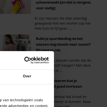
Over
p van technologieën zoals
erde advertenties en content,