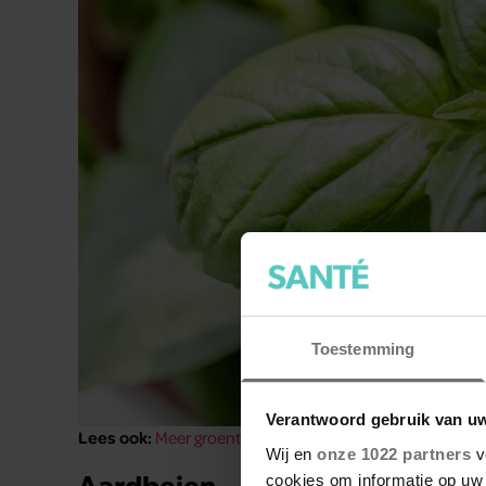
Toestemming
Verantwoord gebruik van u
Lees ook:
Meer groentes eten doe je zo
Wij en
onze 1022 partners
v
Aardbeien
cookies om informatie op uw 