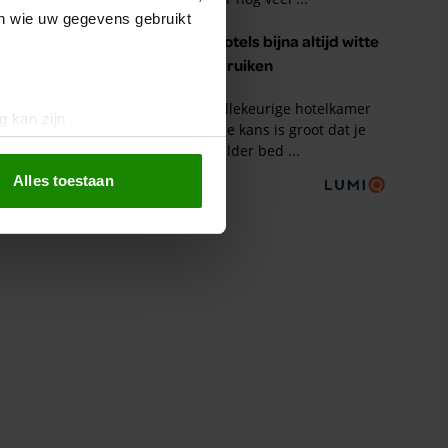
en wie uw gegevens gebruikt
g kan zijn
erprinting)
t
detailgedeelte
in. U kunt uw
Alles toestaan
 media te bieden en om ons
ze partners voor social
nformatie die u aan ze heeft
oord met onze cookies als u