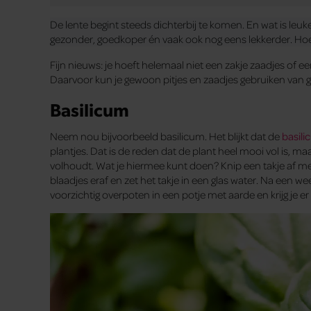
De lente begint steeds dichterbij te komen. En wat is leuk
gezonder, goedkoper én vaak ook nog eens lekkerder. Hoe je
Fijn nieuws: je hoeft helemaal niet een zakje zaadjes of ee
Daarvoor kun je gewoon pitjes en zaadjes gebruiken van groe
Basilicum
Neem nou bijvoorbeeld basilicum. Het blijkt dat de
basil
plantjes. Dat is de reden dat de plant heel mooi vol is, maa
volhoudt. Wat je hiermee kunt doen? Knip een takje af me
blaadjes eraf en zet het takje in een glas water. Na een we
voorzichtig overpoten in een potje met aarde en krijg je er