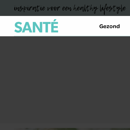
inspiratie voor een healthy lifestyle
Gezond