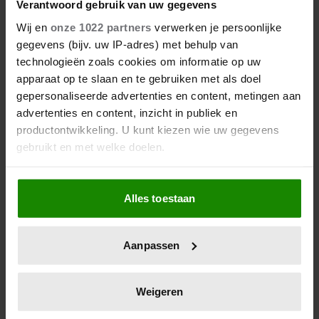
Verantwoord gebruik van uw gegevens
Wij en
onze 1022 partners
verwerken je persoonlijke
gegevens (bijv. uw IP-adres) met behulp van
technologieën zoals cookies om informatie op uw
apparaat op te slaan en te gebruiken met als doel
gepersonaliseerde advertenties en content, metingen aan
advertenties en content, inzicht in publiek en
productontwikkeling. U kunt kiezen wie uw gegevens
gebruikt en met welke doelen.
Als u het toestaat, willen we ook graag:
Alles toestaan
Informatie verzamelen over uw geografische
locatie, die tot een paar meter nauwkeurig kan zijn
Uw apparaat identificeren door het actief te
Aanpassen
scannen op specifieke eigenschappen (fingerprinting)
Lees meer over hoe uw persoonlijke gegevens worden
verwerkt en stel uw voorkeuren in het
detailgedeelte
in.
Weigeren
U kunt uw toestemming op elk moment wijzigen of