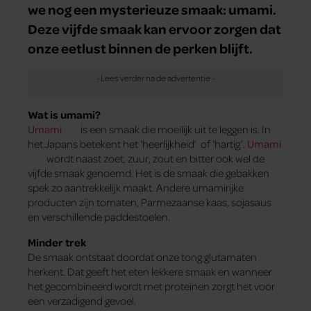
we nog een mysterieuze smaak: umami.
Deze vijfde smaak kan ervoor zorgen dat
onze eetlust binnen de perken blijft.
Wat is umami?
Umami
is een smaak die moeilijk uit te leggen is. In
het Japans betekent het ‘heerlijkheid’ of ‘hartig’.
Umami
wordt naast zoet, zuur, zout en bitter ook wel de
vijfde smaak genoemd. Het is de smaak die gebakken
spek zo aantrekkelijk maakt. Andere umamirijke
producten zijn tomaten, Parmezaanse kaas, sojasaus
en verschillende paddestoelen.
Minder trek
De smaak ontstaat doordat onze tong glutamaten
herkent. Dat geeft het eten lekkere smaak en wanneer
het gecombineerd wordt met proteïnen zorgt het voor
een verzadigend gevoel.