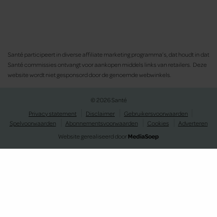
Santé participeert in diverse affiliate marketing programma’s, dat houdt in dat
Santé commissies ontvangt voor aankopen middels links van retailers. Deze
website wordt niet gesponsord door de genoemde webwinkels.
© 2026 Santé
Privacy statement
Disclaimer
Gebruikersvoorwaarden
Spelvoorwaarden
Abonnementsvoorwaarden
Cookies
Adverteren
Website gerealiseerd door
MediaSoep