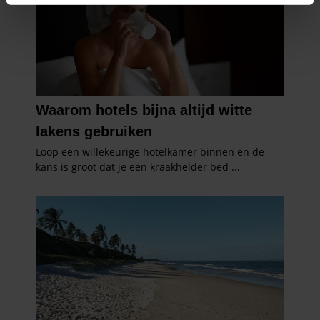
intrekken in de Cookieverklaring.
We gebruiken cookies om content en advertenties te
personaliseren, om functies voor social media te bieden
en om ons websiteverkeer te analyseren. Ook delen we
informatie over uw gebruik van onze site met onze
partners voor social media, adverteren en analyse. Deze
partners kunnen deze gegevens combineren met andere
informatie die u aan ze heeft verstrekt of die ze hebben
verzameld op basis van uw gebruik van hun services. U
gaat akkoord met onze cookies als u onze website blijft
gebruiken.