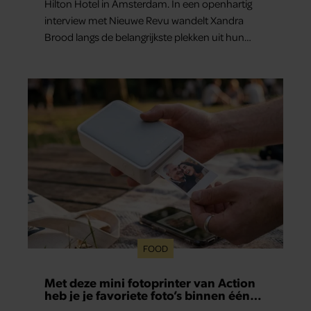
Hilton Hotel in Amsterdam. In een openhartig
interview met Nieuwe Revu wandelt Xandra
Brood langs de belangrijkste plekken uit hun
gezamenlijke verleden. Vooral de woning aan de
Lange Leidsedwarsstraat roept een stortvloed
aan herinneringen op. Daar begon hun leven
samen en werd dochter Lola geboren.
FOOD
Met deze mini fotoprinter van Action
heb je je favoriete foto’s binnen één
minuut in handen