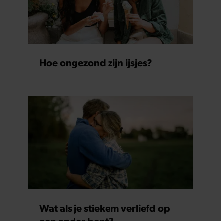
Hoe ongezond zijn ijsjes?
Wat als je stiekem verliefd op
een ander bent?