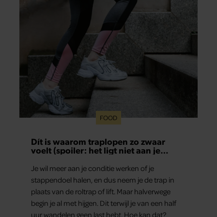
FOOD
Dít is waarom traplopen zo zwaar
voelt (spoiler: het ligt niet aan je
conditie)
Je wil meer aan je conditie werken of je
stappendoel halen, en dus neem je de trap in
plaats van de roltrap of lift. Maar halverwege
begin je al met hijgen. Dit terwijl je van een half
uur wandelen geen last hebt. Hoe kan dat?