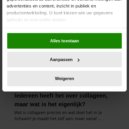
advertenties en content, inzicht in publiek en
productontwikkeling. U kunt kiezen wie uw gegevens
gebruikt en met welke doelen.
Als u het toestaat, willen we ook graag:
Alles toestaan
Informatie verzamelen over uw geografische
locatie, die tot een paar meter nauwkeurig kan zijn
Uw apparaat identificeren door het actief te
Aanpassen
scannen op specifieke eigenschappen (fingerprinting)
Lees meer over hoe uw persoonlijke gegevens worden
verwerkt en stel uw voorkeuren in het
detailgedeelte
in.
Weigeren
U kunt uw toestemming op elk moment wijzigen of
intrekken in de Cookieverklaring.
We gebruiken cookies om content en advertenties te
personaliseren, om functies voor social media te bieden
en om ons websiteverkeer te analyseren. Ook delen we
informatie over uw gebruik van onze site met onze