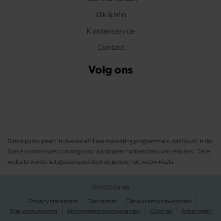
Klik & Win
Klantenservice
Contact
Volg ons
Santé participeert in diverse affiliate marketing programma’s, dat houdt in dat
Santé commissies ontvangt voor aankopen middels links van retailers. Deze
website wordt niet gesponsord door de genoemde webwinkels.
© 2026 Santé
Privacy statement
Disclaimer
Gebruikersvoorwaarden
Spelvoorwaarden
Abonnementsvoorwaarden
Cookies
Adverteren