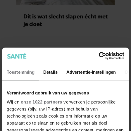
Dit is wat slecht slapen écht met
je doet
Toestemming
Details
Advertentie-instellingen
Ov
Verantwoord gebruik van uw gegevens
Wij en
onze 1022 partners
verwerken je persoonlijke
gegevens (bijv. uw IP-adres) met behulp van
technologieën zoals cookies om informatie op uw
apparaat op te slaan en te gebruiken met als doel
gepersonaliseerde advertenties en content, metingen aan