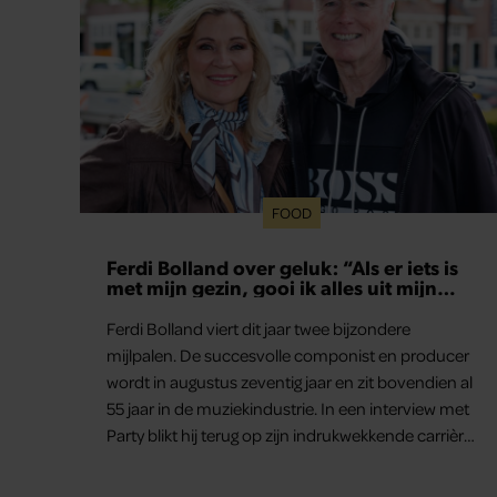
FOOD
Ferdi Bolland over geluk: “Als er iets is
met mijn gezin, gooi ik alles uit mijn
agenda”
Ferdi Bolland viert dit jaar twee bijzondere
mijlpalen. De succesvolle componist en producer
wordt in augustus zeventig jaar en zit bovendien al
55 jaar in de muziekindustrie. In een interview met
Party blikt hij terug op zijn indrukwekkende carrière,
maar maakt hij vooral duidelijk waar zijn
prioriteiten tegenwoordig liggen: zijn gezin.