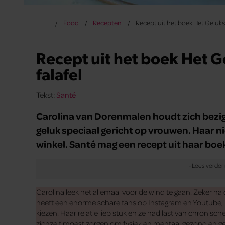
Food
Recepten
Recept uit het boek Het Geluksd
Recept uit het boek Het G
falafel
Tekst:
Santé
Carolina van Dorenmalen houdt zich bezig
geluk speciaal gericht op vrouwen. Haar ni
winkel. Santé mag een recept uit haar boek
Carolina leek het allemaal voor de wind te gaan. Zeker na
heeft een enorme schare fans op Instagram en Youtube, m
kiezen. Haar relatie liep stuk en ze had last van chronis
zichzelf moest zorgen om fysiek en mentaal gezond en ge