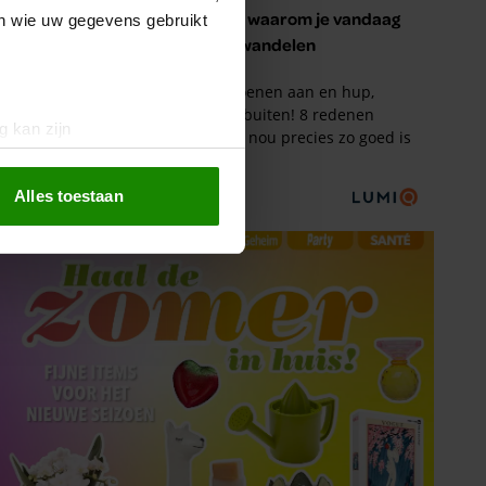
en wie uw gegevens gebruikt
g kan zijn
erprinting)
t
detailgedeelte
in. U kunt uw
Alles toestaan
 media te bieden en om ons
ze partners voor social
nformatie die u aan ze heeft
oord met onze cookies als u