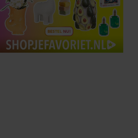
Tips om je lekker in je vel
te voelen
Met de Santé nieuwsbrief ontvang je elke
week tips om je energiek, ontspannen en in
balans te voelen.