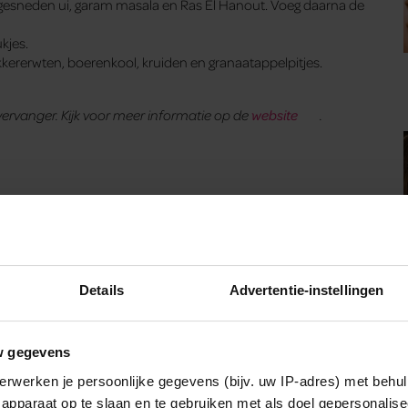
es gesneden ui, garam masala en Ras El Hanout. Voeg daarna de
kjes.
kkererwten, boerenkool, kruiden en granaatappelpitjes.
vervanger. Kijk voor meer informatie op de
website
.
Details
Advertentie-instellingen
w gegevens
erwerken je persoonlijke gegevens (bijv. uw IP-adres) met behul
apparaat op te slaan en te gebruiken met als doel gepersonalise