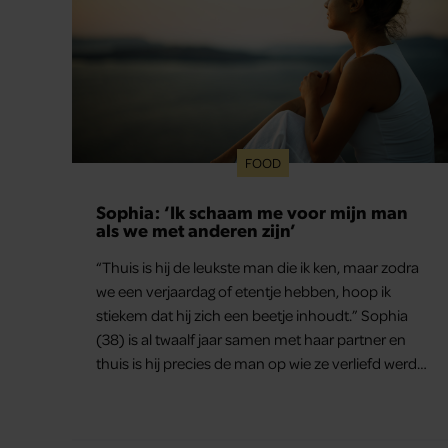
FOOD
Sophia: ‘Ik schaam me voor mijn man
als we met anderen zijn’
“Thuis is hij de leukste man die ik ken, maar zodra
we een verjaardag of etentje hebben, hoop ik
stiekem dat hij zich een beetje inhoudt.” Sophia
(38) is al twaalf jaar samen met haar partner en
thuis is hij precies de man op wie ze verliefd werd:
lief, zorgzaam en grappig. Toch merkt ze dat ze zich
steeds vaker schaamt zodra ze samen onder de
mensen zijn.