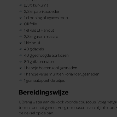
2/3 tl kurkuma
2/3 el paprikapoeder
1 el honing of agavesiroop
Olijfolie
1 el Ras El Hanout
2/3 el garam masala
1 kleine ui
40 g dadels
40 g gedroogde abrikozen
80 g kikkererwten
1 handje boerenkool, gesneden
1 handje verse munt en koriander, gesneden
1 granaatappel, de pitjes
Bereidingswijze
1. Breng water aan de kook voor de couscous. Voeg het g
toe en roer het geheel. Voeg de couscous en olijfolie to
de deksel op de pan.