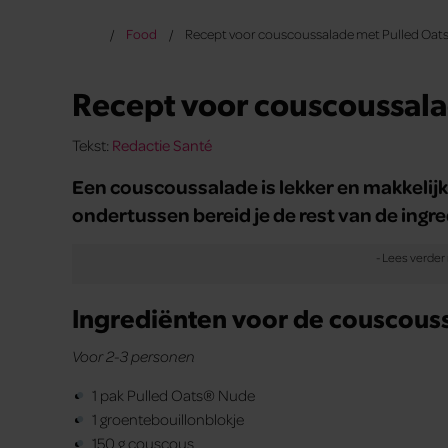
Food
Recept voor couscoussalade met Pulled Oat
Recept voor couscoussala
Tekst:
Redactie Santé
Een couscoussalade is lekker en makkelijk
ondertussen bereid je de rest van de ingr
Ingrediënten voor de couscous
Voor 2-3 personen
1 pak Pulled Oats® Nude
1 groentebouillonblokje
150 g couscous