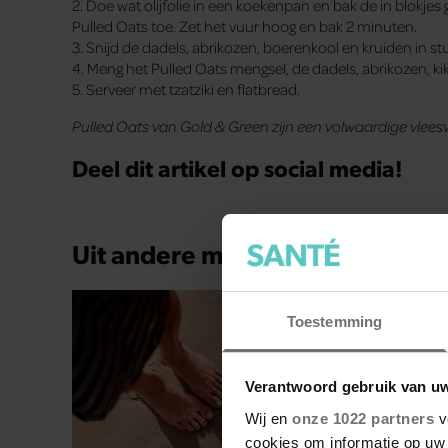
2. Doe wat olijfolie in een koekenpan en bak de in blokj
Pulled Oats toe. Zet het vuur hoog en bak 2 minuten.
3. Snijd de dadels, abrikozen, boerenkool en kruiden in stu
4. Meng het Pulled Oats mengsel, de dadels, abrikozen, ki
5. Serveer met tzatziki en flatbread.
Pulled Oats van Gold & Green zijn een volwaardige vlees
Deel dit artikel op social media!
Uit andere media
Toestemming
Verantwoord gebruik van u
Wij en
onze 1022 partners
v
cookies om informatie op uw 