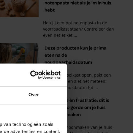
Over
p van technologieën zoals
erde advertenties en content,