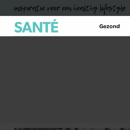
inspiratie voor een healthy lifestyle
Gezond