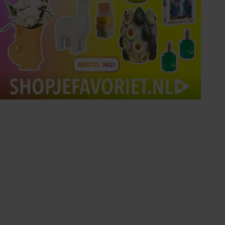
Tips om je lekker in je vel
te voelen
Met de Santé nieuwsbrief ontvang je elke
week tips om je energiek, ontspannen en in
balans te voelen.