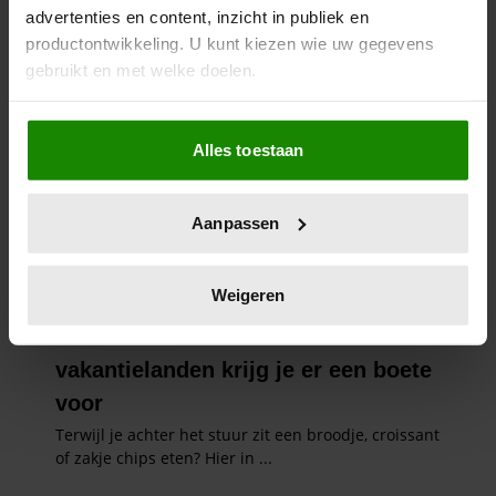
advertenties en content, inzicht in publiek en
productontwikkeling. U kunt kiezen wie uw gegevens
gebruikt en met welke doelen.
Als u het toestaat, willen we ook graag:
Alles toestaan
Informatie verzamelen over uw geografische
locatie, die tot een paar meter nauwkeurig kan zijn
Uw apparaat identificeren door het actief te
Aanpassen
scannen op specifieke eigenschappen (fingerprinting)
Lees meer over hoe uw persoonlijke gegevens worden
verwerkt en stel uw voorkeuren in het
detailgedeelte
in.
Weigeren
U kunt uw toestemming op elk moment wijzigen of
intrekken in de Cookieverklaring.
We gebruiken cookies om content en advertenties te
personaliseren, om functies voor social media te bieden
en om ons websiteverkeer te analyseren. Ook delen we
informatie over uw gebruik van onze site met onze