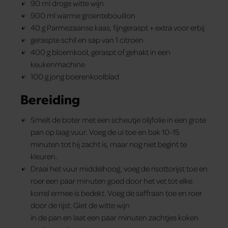
90 ml droge witte wijn
900 ml warme groentebouillon
40 g Parmezaanse kaas, fijngeraspt + extra voor erbij
geraspte schil en sap van 1 citroen
400 g bloemkool, geraspt of gehakt in een
keukenmachine
100 g jong boerenkoolblad
Bereiding
Smelt de boter met een scheutje olijfolie in een grote
pan op laag vuur. Voeg de ui toe en bak 10-15
minuten tot hij zacht is, maar nog niet begint te
kleuren.
Draai het vuur middelhoog, voeg de risottorijst toe en
roer een paar minuten goed door het vet tot elke
korrel ermee is bedekt. Voeg de saffraan toe en roer
door de rijst. Giet de witte wijn
in de pan en laat een paar minuten zachtjes koken