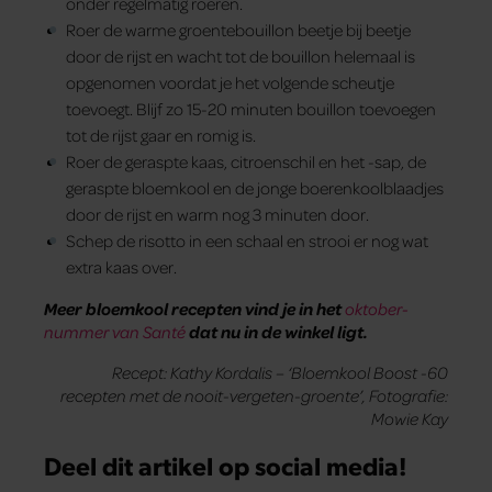
onder regelmatig roeren.
Roer de warme groentebouillon beetje bij beetje
door de rijst en wacht tot de bouillon helemaal is
opgenomen voordat je het volgende scheutje
toevoegt. Blijf zo 15-20 minuten bouillon toevoegen
tot de rijst gaar en romig is.
Roer de geraspte kaas, citroenschil en het -sap, de
geraspte bloemkool en de jonge boerenkoolblaadjes
door de rijst en warm nog 3 minuten door.
Schep de risotto in een schaal en strooi er nog wat
extra kaas over.
Meer bloemkool recepten vind je in het
oktober-
nummer van Santé
dat nu in de winkel ligt.
Recept: Kathy Kordalis – ‘Bloemkool Boost -60
recepten met de nooit-vergeten-groente’, Fotografie:
Mowie Kay
Deel dit artikel op social media!