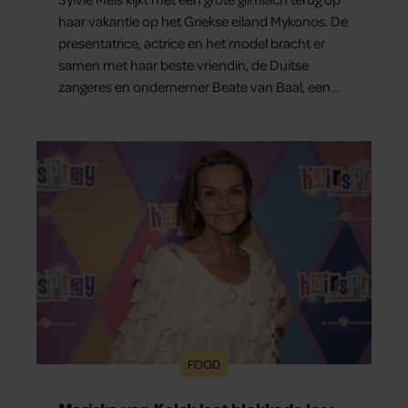
haar vakantie op het Griekse eiland Mykonos. De
presentatrice, actrice en het model bracht er
samen met haar beste vriendin, de Duitse
zangeres en ondernemer Beate van Baal, een
week door. Op sociale media deelt Sylvie Meis
prachtige foto’s van de zonovergoten
bestemming én vertelt ze hoe bijzonder de reis
voor haar is geweest.
FOOD