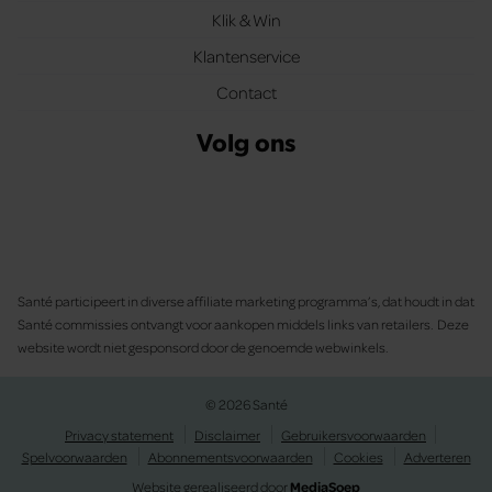
Klik & Win
Klantenservice
Contact
Volg ons
Santé participeert in diverse affiliate marketing programma’s, dat houdt in dat
Santé commissies ontvangt voor aankopen middels links van retailers. Deze
website wordt niet gesponsord door de genoemde webwinkels.
© 2026 Santé
Privacy statement
Disclaimer
Gebruikersvoorwaarden
Spelvoorwaarden
Abonnementsvoorwaarden
Cookies
Adverteren
Website gerealiseerd door
MediaSoep