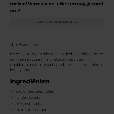
maken! Verrassend lekker en nog gezond
ook!
Voor 4 personen
Deze risotto is gemaakt met een deel ‘bloemkoolrijst’ en
een deel risottorijst. Hij is net zo romig als een
traditionele risotto, maar is voedzamer en bevat minder
koolhydraten.
Ingrediënten
20 g ongezouten boter
1 ui, gesnipperd
250 g risottorijst
flinke snuf saffraan