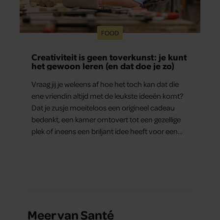
FOOD
Creativiteit is geen toverkunst: je kunt
het gewoon leren (en dat doe je zo)
Vraag jij je weleens af hoe het toch kan dat die
ene vriendin altijd met de leukste ideeën komt?
Dat je zusje moeiteloos een origineel cadeau
bedenkt, een kamer omtovert tot een gezellige
plek of ineens een briljant idee heeft voor een
feestje? Of dat je buurman van een oude
plantenpot een hippe lamp weet te maken,
terwijl jij om de haverklap naar je sleutels loopt te
zoeken.
Meer van Santé