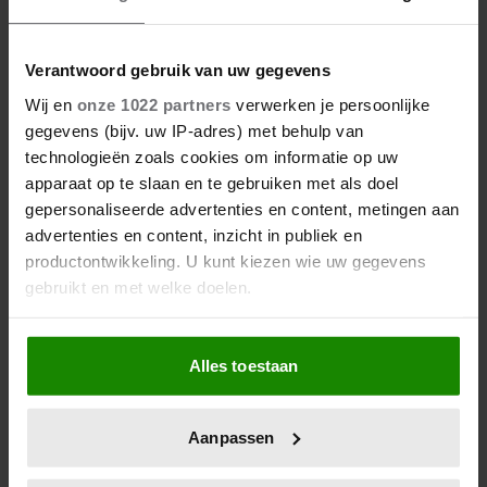
Verantwoord gebruik van uw gegevens
Kombucha: hoe gezond is dat
Wij en
onze 1022 partners
verwerken je persoonlijke
eigenlijk?
gegevens (bijv. uw IP-adres) met behulp van
technologieën zoals cookies om informatie op uw
apparaat op te slaan en te gebruiken met als doel
gepersonaliseerde advertenties en content, metingen aan
advertenties en content, inzicht in publiek en
productontwikkeling. U kunt kiezen wie uw gegevens
gebruikt en met welke doelen.
Als u het toestaat, willen we ook graag:
Alles toestaan
Informatie verzamelen over uw geografische
locatie, die tot een paar meter nauwkeurig kan zijn
Uw apparaat identificeren door het actief te
Aanpassen
Kun jij moeilijk dingen
scannen op specifieke eigenschappen (fingerprinting)
weggooien? Dit is waarom
Lees meer over hoe uw persoonlijke gegevens worden