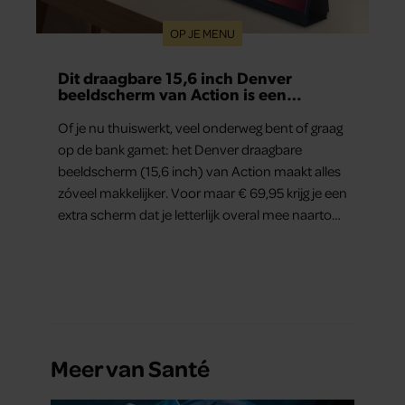
OP JE MENU
Dit draagbare 15,6 inch Denver
beeldscherm van Action is een
gamechanger voor thuiswerkers én
binge-watchers
Of je nu thuiswerkt, veel onderweg bent of graag
op de bank gamet: het Denver draagbare
beeldscherm (15,6 inch) van Action maakt alles
zóveel makkelijker. Voor maar € 69,95 krijg je een
extra scherm dat je letterlijk overal mee naartoe
kunt nemen… en dat is in tijden van hybride
werken echt geen overbodige luxe.
Meer van Santé