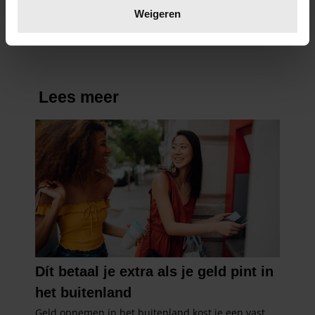
verwerkt en stel uw voorkeuren in het
detailgedeelte
in.
Weigeren
U kunt uw toestemming op elk moment wijzigen of
intrekken in de Cookieverklaring.
We gebruiken cookies om content en advertenties te
personaliseren, om functies voor social media te bieden
en om ons websiteverkeer te analyseren. Ook delen we
informatie over uw gebruik van onze site met onze
partners voor social media, adverteren en analyse. Deze
partners kunnen deze gegevens combineren met andere
informatie die u aan ze heeft verstrekt of die ze hebben
verzameld op basis van uw gebruik van hun services. U
gaat akkoord met onze cookies als u onze website blijft
gebruiken.