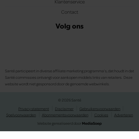
Klantenservice
Contact
Volg ons
Santé participeert in diverse affiliate marketing programma’s, dat houdt in dat
Santé commissies ontvangt voor aankopen middels links van retailers. Deze
website wordt niet gesponsord door de genoemde webwinkels.
© 2026 Santé
Privacy statement
Disclaimer
Gebruikersvoorwaarden
Spelvoorwaarden
Abonnementsvoorwaarden
Cookies
Adverteren
Website gerealiseerd door
MediaSoep