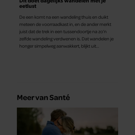
Dít doet dagelijks wandelen met je
eetlust
De een komt na een wandeling thuis en duikt
meteen de voorraadkast in, en de ander merkt
juist dat de trek in een tussendoortje na zo’n
zelfde wandeling verdwenen is. Dat wandelen je
honger simpelweg aanwakkert, blijkt uit
onderzoek een stuk te kort door de bocht. Er
gebeurt iets veel interessanters.
Meer van Santé