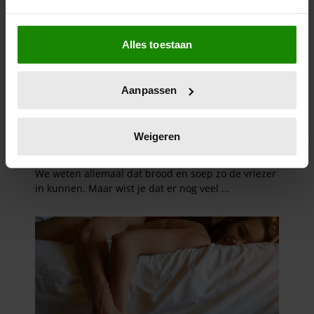
Als u het toestaat, willen we ook graag:
Alles toestaan
Informatie verzamelen over uw geografische
locatie, die tot een paar meter nauwkeurig kan zijn
Uw apparaat identificeren door het actief te
Aanpassen
scannen op specifieke eigenschappen (fingerprinting)
Lees meer over hoe uw persoonlijke gegevens worden
verwerkt en stel uw voorkeuren in het
detailgedeelte
in.
Weigeren
U kunt uw toestemming op elk moment wijzigen of
intrekken in de Cookieverklaring.
We gebruiken cookies om content en advertenties te
personaliseren, om functies voor social media te bieden
en om ons websiteverkeer te analyseren. Ook delen we
informatie over uw gebruik van onze site met onze
partners voor social media, adverteren en analyse. Deze
partners kunnen deze gegevens combineren met andere
informatie die u aan ze heeft verstrekt of die ze hebben