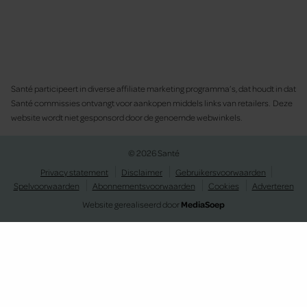
Santé participeert in diverse affiliate marketing programma’s, dat houdt in dat
Santé commissies ontvangt voor aankopen middels links van retailers. Deze
website wordt niet gesponsord door de genoemde webwinkels.
© 2026 Santé
Privacy statement
Disclaimer
Gebruikersvoorwaarden
Spelvoorwaarden
Abonnementsvoorwaarden
Cookies
Adverteren
Website gerealiseerd door
MediaSoep