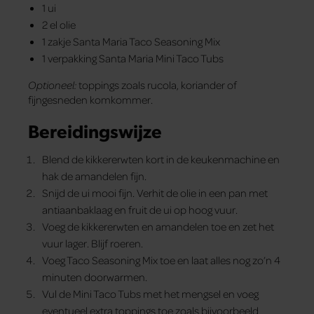
1 ui
2 el olie
1 zakje Santa Maria Taco Seasoning Mix
1 verpakking Santa Maria Mini Taco Tubs
Optioneel:
toppings zoals rucola, koriander of
fijngesneden komkommer.
Bereidingswijze
Blend de kikkererwten kort in de keukenmachine en
hak de amandelen fijn.
Snijd de ui mooi fijn. Verhit de olie in een pan met
antiaanbaklaag en fruit de ui op hoog vuur.
Voeg de kikkererwten en amandelen toe en zet het
vuur lager. Blijf roeren.
Voeg Taco Seasoning Mix toe en laat alles nog zo’n 4
minuten doorwarmen.
Vul de Mini Taco Tubs met het mengsel en voeg
eventueel extra toppings toe zoals bijvoorbeeld