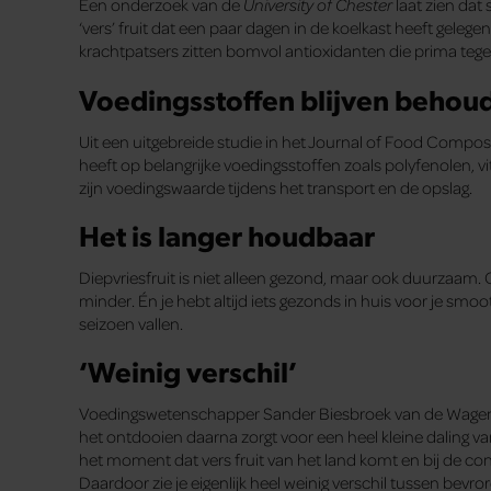
Een onderzoek van de
University of Chester
laat zien da
‘vers’ fruit dat een paar dagen in de koelkast heeft gele
krachtpatsers zitten bomvol antioxidanten die prima teg
Voedingsstoffen blijven behou
Uit een uitgebreide studie in het Journal of Food Compositi
heeft op belangrijke voedingsstoffen zoals polyfenolen, vi
zijn voedingswaarde tijdens het transport en de opslag.
Het is langer houdbaar
Diepvriesfruit is niet alleen gezond, maar ook duurzaam. O
minder. Én je hebt altijd iets gezonds in huis voor je smoo
seizoen vallen.
‘Weinig verschil’
Voedingswetenschapper Sander Biesbroek van de Wagenin
het ontdooien daarna zorgt voor een heel kleine daling van h
het moment dat vers fruit van het land komt en bij de con
Daardoor zie je eigenlijk heel weinig verschil tussen bevr