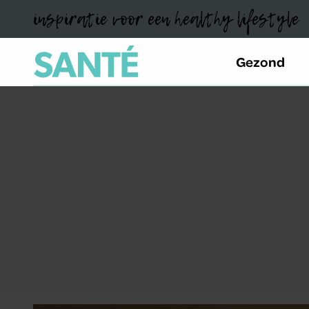
inspiratie voor een healthy lifestyle
Gezond