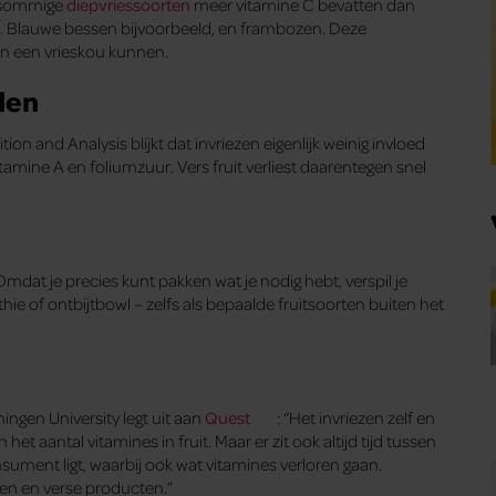
t sommige
diepvriessoorten
meer vitamine C bevatten dan
gen. Blauwe bessen bijvoorbeeld, en frambozen. Deze
en een vrieskou kunnen.
den
on and Analysis blijkt dat invriezen eigenlijk weinig invloed
tamine A en foliumzuur. Vers fruit verliest daarentegen snel
mdat je precies kunt pakken wat je nodig hebt, verspil je
thie of ontbijtbowl – zelfs als bepaalde fruitsoorten buiten het
gen University legt uit aan
Quest
: “Het invriezen zelf en
et aantal vitamines in fruit. Maar er zit ook altijd tijd tussen
sument ligt, waarbij ook wat vitamines verloren gaan.
oren en verse producten.”