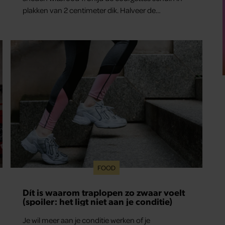
plakken van 2 centimeter dik. Halveer de
tomaatjes. Pel en hak de knoflook. 2. Verhit een
scheut olie in…
FOOD
Dít is waarom traplopen zo zwaar voelt
(spoiler: het ligt niet aan je conditie)
Je wil meer aan je conditie werken of je