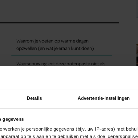
Waarom je voeten op warme dagen
opzwellen (en wat je eraan kunt doen)
Waarschuwing: eet deze notenpasta niet als
je ‘m in huis hebt
Details
Advertentie-instellingen
w gegevens
erwerken je persoonlijke gegevens (bijv. uw IP-adres) met behul
apparaat op te slaan en te gebruiken met als doel gepersonalise