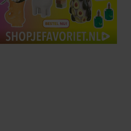
Tips om je lekker in je vel
te voelen
Met de Santé nieuwsbrief ontvang je elke
week tips om je energiek, ontspannen en in
balans te voelen.