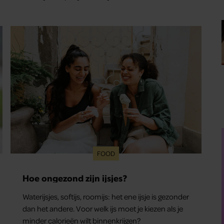
leuke: binnen één minuut heb je jouw foto al in
handen.
FOOD
Hoe ongezond zijn ijsjes?
Waterijsjes, softijs, roomijs: het ene ijsje is gezonder
dan het andere. Voor welk ijs moet je kiezen als je
minder calorieën wilt binnenkrijgen?