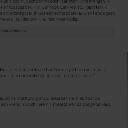
n geluk is dat mijn schoonmoeder vaak eten komt brengen. Ik
en toastjes pak ik vrijwel nooit. Een heel stuk taart kan ik
 juist onverzadigbaar. Ik was een echte zoetekauw en kende geen
ende ‘jas’, dat heb ik nu niet meer nodig.”
rink ik thee en eet ik een bak Griekse yoghurt met muesli,
 nooit meer ontstoken tandvlees – en een banaan.”
as. Soms met honing erop, lekkerder is er niet. Voor de
et een vriendin lunch, neem ik meestal een salade geitenkaas.