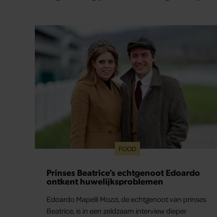
verleden. Vooral de woning aan de Lange
Leidsedwarsstraat roept een stortvloed aan
herinneringen op. Daar begon hun leven samen
en werd dochter Lola geboren.
FOOD
Prinses Beatrice’s echtgenoot Edoardo
ontkent huwelijksproblemen
Edoardo Mapelli Mozzi, de echtgenoot van prinses
Beatrice, is in een zeldzaam interview dieper