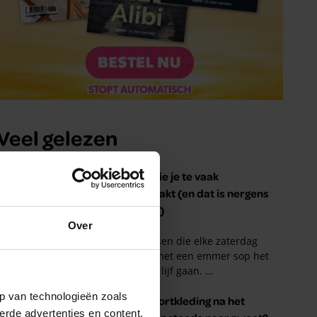
Over
p van technologieën zoals
erde advertenties en content,