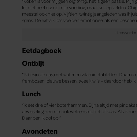
“Koken is voor mij geen
big thing
, het is geen passie. Mij
let niet heel erg op mijn voeding, maar snoep zelden. Chips 
meestal ook niet op. Vijftien, twintig jaar geleden was ik
grens. De extra kilo’s voelden emotioneel als een bescherm
Eetdagboek
Ontbijt
“Ik begin de dag met water en vitaminetabletten. Daarna d
frambozen, blauwe bessen, twee kiwi’s – daardoor heb ik
Lunch
“Ik eet drie of vier boterhammen. Bijna altijd met pindaka
afwisseling neem ik ook weleens kipfilet of kaas. Als ik m
Daar ben ik dol op.”
Avondeten