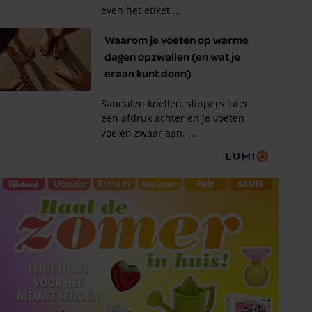
Tips om je lekker in je vel
te voelen
Met de Santé nieuwsbrief ontvang je elke
week tips om je energiek, ontspannen en in
balans te voelen.