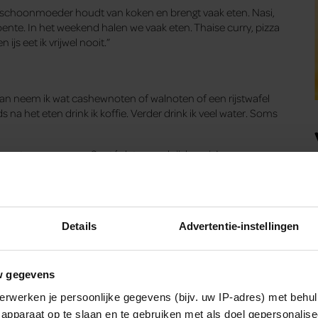
ieve schoonmoeder houdt van koken en brengt vaak eten. Nasi,
ente. In het weekend halen we vaak eten. Thaise curry, pizza
 ijs eet ik vrijwel nooit.”
 Dan neem ik wat cashewnoten of walnoten of een rijstwafel
na het eten drink ik koffie. Verder drink ik veel water. Soms
t maart-nummer van Santé dat nu verkrijgbaar is!
 Belinda Fallaux, beeld: Bart Honingh, visagie: Linda Huiberts
Details
Advertentie-instellingen
w gegevens
erwerken je persoonlijke gegevens (bijv. uw IP-adres) met behul
apparaat op te slaan en te gebruiken met als doel gepersonalise