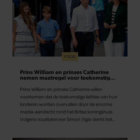
FOOD
Prins William en prinses Catherine
nemen maatregel voor toekomstig
liefdesleven van hun kinderen
Prins William en prinses Catherine willen
voorkomen dat de toekomstige liefdes van hun
kinderen worden overvallen door de enorme
media-aandacht rond het Britse koningshuis.
Volgens royaltykenner Simon Vigar denkt het
paar nu al na over duidelijke regels voor de
relaties van prins George, prinses Charlotte en