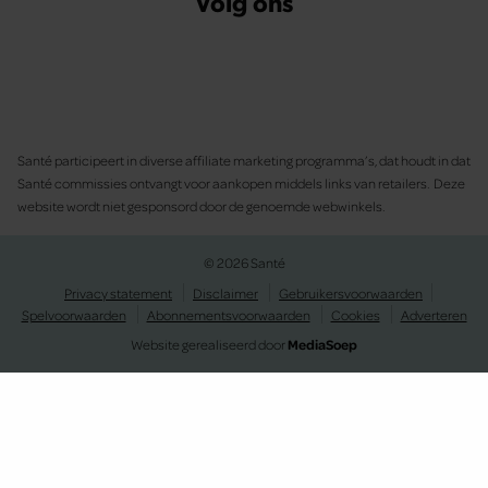
Volg ons
Santé participeert in diverse affiliate marketing programma’s, dat houdt in dat
Santé commissies ontvangt voor aankopen middels links van retailers. Deze
website wordt niet gesponsord door de genoemde webwinkels.
© 2026 Santé
Privacy statement
Disclaimer
Gebruikersvoorwaarden
Spelvoorwaarden
Abonnementsvoorwaarden
Cookies
Adverteren
Website gerealiseerd door
MediaSoep