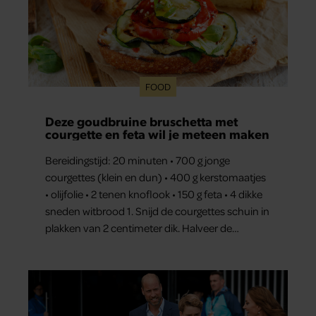
FOOD
Deze goudbruine bruschetta met
courgette en feta wil je meteen maken
Bereidingstijd: 20 minuten • 700 g jonge
courgettes (klein en dun) • 400 g kerstomaatjes
• olijfolie • 2 tenen knoflook • 150 g feta • 4 dikke
sneden witbrood 1. Snijd de courgettes schuin in
plakken van 2 centimeter dik. Halveer de
tomaatjes. Pel en hak de knoflook. 2. Verhit een
scheut olie in…