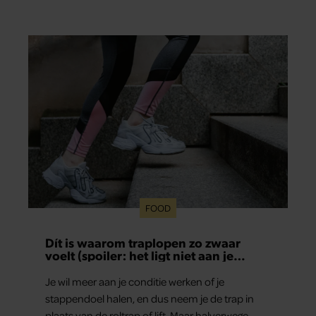
vaak mee in de bediening.
FOOD
Dít is waarom traplopen zo zwaar
voelt (spoiler: het ligt niet aan je
conditie)
Je wil meer aan je conditie werken of je
stappendoel halen, en dus neem je de trap in
plaats van de roltrap of lift. Maar halverwege