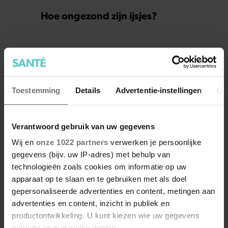
Hoe ongezond zijn ijsjes?
Toestemming
Details
Advertentie-instellingen
Ov
Verantwoord gebruik van uw gegevens
Wij en
onze 1022 partners
verwerken je persoonlijke
gegevens (bijv. uw IP-adres) met behulp van
Wat als je stiekem verliefd op
technologieën zoals cookies om informatie op uw
een ander bent?
apparaat op te slaan en te gebruiken met als doel
gepersonaliseerde advertenties en content, metingen aan
advertenties en content, inzicht in publiek en
productontwikkeling. U kunt kiezen wie uw gegevens
gebruikt en met welke doelen.