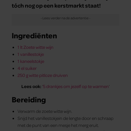
tóch nog op een kerstmarkt staat!
Ingrediënten
1 lt Zoete witte wijn
1 vanillestokje
1 kaneelstokje
4 el suiker
250 g witte pitloze druiven
Lees ook:
‘
5 drankjes om jezelf op te warmen
‘
Bereiding
Verwarm de zoete witte wijn.
Snijd het vanille­stokjein de lengte door en schraap
met de punt van een mesje het merg eruit.