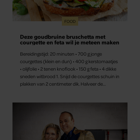
FOOD
Deze goudbruine bruschetta met
courgette en feta wil je meteen maken
Bereidingstijd: 20 minuten • 700 g jonge
courgettes (klein en dun) • 400 g kerstomaatjes
• olijfolie • 2 tenen knoflook • 150 g feta • 4 dikke
sneden witbrood 1. Snijd de courgettes schuin in
plakken van 2 centimeter dik. Halveer de
tomaatjes. Pel en hak de knoflook. 2. Verhit een
scheut olie in…