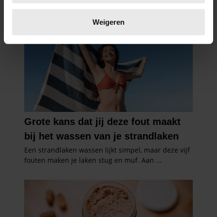
Lees meer over hoe uw persoonlijke gegevens worden
verwerkt en stel uw voorkeuren in het
detailgedeelte
in.
Weigeren
U kunt uw toestemming op elk moment wijzigen of
intrekken in de Cookieverklaring.
We gebruiken cookies om content en advertenties te
personaliseren, om functies voor social media te bieden
en om ons websiteverkeer te analyseren. Ook delen we
informatie over uw gebruik van onze site met onze
partners voor social media, adverteren en analyse. Deze
partners kunnen deze gegevens combineren met andere
informatie die u aan ze heeft verstrekt of die ze hebben
verzameld op basis van uw gebruik van hun services. U
gaat akkoord met onze cookies als u onze website blijft
gebruiken.