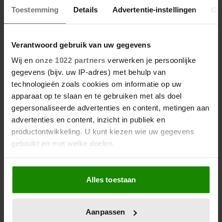
Toestemming
Details
Advertentie-instellingen
Ov
Verantwoord gebruik van uw gegevens
Wij en
onze 1022 partners
verwerken je persoonlijke
gegevens (bijv. uw IP-adres) met behulp van
technologieën zoals cookies om informatie op uw
apparaat op te slaan en te gebruiken met als doel
gepersonaliseerde advertenties en content, metingen aan
advertenties en content, inzicht in publiek en
productontwikkeling. U kunt kiezen wie uw gegevens
gebruikt en met welke doelen.
Als u het toestaat, willen we ook graag:
Alles toestaan
Informatie verzamelen over uw geografische
locatie, die tot een paar meter nauwkeurig kan zijn
Uw apparaat identificeren door het actief te
Aanpassen
scannen op specifieke eigenschappen (fingerprinting)