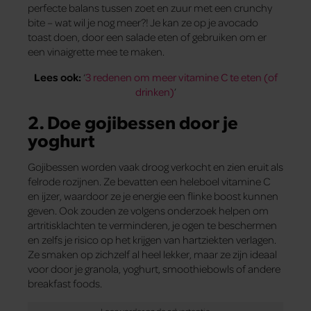
perfecte balans tussen zoet en zuur met een crunchy
bite – wat wil je nog meer?! Je kan ze op je avocado
toast doen, door een salade eten of gebruiken om er
een vinaigrette mee te maken.
Lees ook:
‘
3 redenen om meer vitamine C te eten (of
drinken)
’
2. Doe gojibessen door je
yoghurt
Gojibessen worden vaak droog verkocht en zien eruit als
felrode rozijnen. Ze bevatten een heleboel vitamine C
en ijzer, waardoor ze je energie een flinke boost kunnen
geven. Ook zouden ze volgens onderzoek helpen om
artritisklachten te verminderen, je ogen te beschermen
en zelfs je risico op het krijgen van hartziekten verlagen.
Ze smaken op zichzelf al heel lekker, maar ze zijn ideaal
voor door je granola, yoghurt, smoothiebowls of andere
breakfast foods.