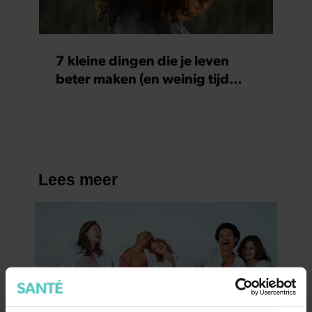
7 kleine dingen die je leven
beter maken (en weinig tijd
kosten)