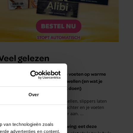
Over
p van technologieën zoals
erde advertenties en content,