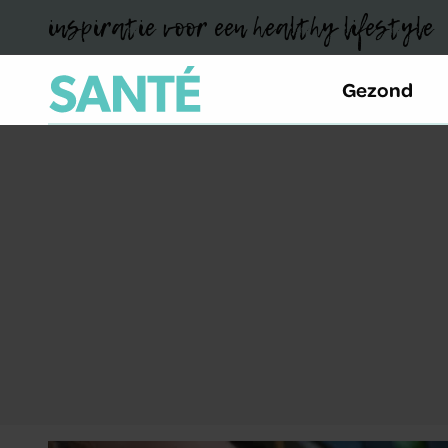
inspiratie voor een healthy lifestyle
Gezond