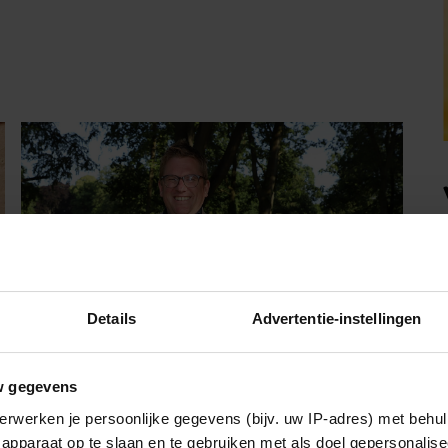
Details
Advertentie-instellingen
FOOD
w gegevens
erwerken je persoonlijke gegevens (bijv. uw IP-adres) met behul
Jaïr Ferwerda openhartig over zijn
jeugd: “Mijn zus is mijn morele
apparaat op te slaan en te gebruiken met als doel gepersonalise