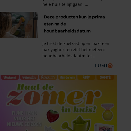
Tips om je lekker in je vel
te voelen
Met de Santé nieuwsbrief ontvang je elke
week tips om je energiek, ontspannen en in
balans te voelen.