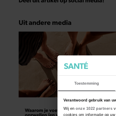
Uit andere media
Toestemming
FOOD
Verantwoord gebruik van u
Wij en
onze 1022 partners
v
Waarom je voeten op warme dagen
opzwellen (en wat je eraan kunt doen)
cookies om informatie op uw 