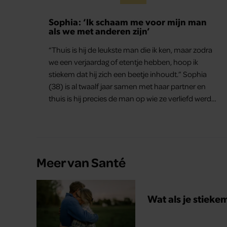
Sophia: ‘Ik schaam me voor mijn man
als we met anderen zijn’
“Thuis is hij de leukste man die ik ken, maar zodra
we een verjaardag of etentje hebben, hoop ik
stiekem dat hij zich een beetje inhoudt.” Sophia
(38) is al twaalf jaar samen met haar partner en
thuis is hij precies de man op wie ze verliefd werd:
lief, zorgzaam en grappig. Toch merkt ze dat ze zich
steeds vaker schaamt zodra ze samen onder de
mensen zijn.
Meer van Santé
Wat als je stieke