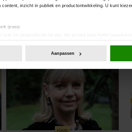
kompas”
 content, inzicht in publiek en productontwikkeling. U kunt kiez
Jaïr Ferwerda heeft een persoonlijk inkijkje gegeven
in zijn jeugd, zijn familie en de bijzondere band met
zijn zus Berbel. De politiek verslaggever en
 ook graag:
programmamaker, bekend van onder meer ‘Jinek’,
 over uw geografische locatie, die tot een paar meter nauwkeuri
‘Beau’, ‘Renze’, ‘Humberto’ en ‘RTL Tonight’, vertelt
eren door het actief te scannen op specifieke eigenschappen (fing
dat juist zijn opvoeding de basis vormde voor zijn
onlijke gegevens worden verwerkt en stel uw voorkeuren in he
carrière. Nog altijd kan hij voor advies bij zijn zus
Aanpassen
jzigen of intrekken in de Cookieverklaring.
terecht.
ent en advertenties te personaliseren, om functies voor social
. Ook delen we informatie over uw gebruik van onze site met on
e. Deze partners kunnen deze gegevens combineren met andere i
erzameld op basis van uw gebruik van hun services. U gaat akk
FOOD