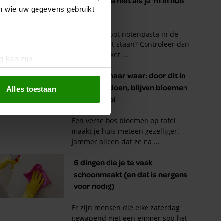
en wie uw gegevens gebruikt
g kan zijn
erprinting)
t
detailgedeelte
in. U kunt uw
Alles toestaan
 media te bieden en om ons
ze partners voor social
nformatie die u aan ze heeft
oord met onze cookies als u