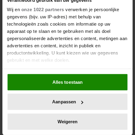
Wij en
onze 1022 partners
verwerken je persoonlijke
gegevens (bijv. uw IP-adres) met behulp van
technologieën zoals cookies om informatie op uw
apparaat op te slaan en te gebruiken met als doel
gepersonaliseerde advertenties en content, metingen aan
advertenties en content, inzicht in publiek en
productontwikkeling. U kunt kiezen wie uw gegevens
gebruikt en met welke doelen.
Als u het toestaat, willen we ook graag:
Alles toestaan
Informatie verzamelen over uw geografische
locatie, die tot een paar meter nauwkeurig kan zijn
Uw apparaat identificeren door het actief te
Aanpassen
scannen op specifieke eigenschappen (fingerprinting)
Lees meer over hoe uw persoonlijke gegevens worden
verwerkt en stel uw voorkeuren in het
detailgedeelte
in.
Weigeren
U kunt uw toestemming op elk moment wijzigen of
intrekken in de Cookieverklaring.