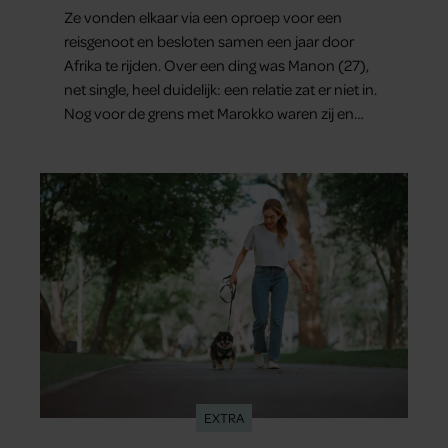
Ze vonden elkaar via een oproep voor een
reisgenoot en besloten samen een jaar door
Afrika te rijden. Over een ding was Manon (27),
net single, heel duidelijk: een relatie zat er niet in.
Nog voor de grens met Marokko waren zij en
Tobias (33) een stel. O en van dat jaartje reizen
maakten ze meteen maar even drie jaar. “Ik had
zo stellig gezegd: dit wordt niets!”
EXTRA