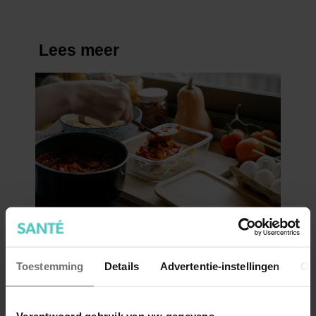
Toestemming
Details
Advertentie-instellingen
Ov
Verantwoord gebruik van uw gegevens