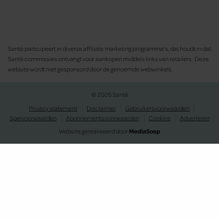
Santé participeert in diverse affiliate marketing programma’s, dat houdt in dat
Santé commissies ontvangt voor aankopen middels links van retailers. Deze
website wordt niet gesponsord door de genoemde webwinkels.
© 2026 Santé
Privacy statement
Disclaimer
Gebruikersvoorwaarden
Spelvoorwaarden
Abonnementsvoorwaarden
Cookies
Adverteren
Website gerealiseerd door
MediaSoep