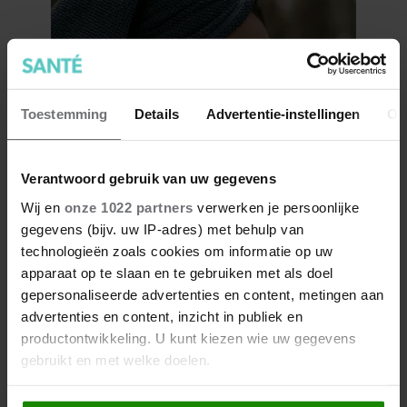
Toestemming
Details
Advertentie-instellingen
Ov
Verantwoord gebruik van uw gegevens
Collageen en de huid, waarom
Wij en
onze 1022 partners
verwerken je persoonlijke
dit eiwit zo essentieel is
gegevens (bijv. uw IP-adres) met behulp van
technologieën zoals cookies om informatie op uw
apparaat op te slaan en te gebruiken met als doel
gepersonaliseerde advertenties en content, metingen aan
advertenties en content, inzicht in publiek en
productontwikkeling. U kunt kiezen wie uw gegevens
gebruikt en met welke doelen.
Als u het toestaat, willen we ook graag: