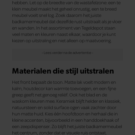
hebben. Let op de breedte van de wastafelzone: een te
klein meubel maakt het geheel onrustig, een te breed
meubel voelt snel log. Zoek daarom het juiste
badkamermeubel dat dezelfde rust uitstraalt als je vloer
en wanden. In het assortiment van Tegeldepot staan
veel maten en kleuren naast elkaar, waardoor je kunt
kiezen op uitstraling en niet alleen op maatvoering.
Materialen die stijl uitstralen
Het front bepaalt de toon. Matte lak voelt modern en
kalm, houtdecor kan warmte toevoegen, en een fijne
greep geeft net genoeg reliëf. Ook het blad en de
waskom kleuren mee. Keramiek blijft helder en klassiek,
natuursteen en solid surface ogen vaak zachter door
hun matte huid. Kies één hoofdtoon en herhaal die in
kleine accenten, bijvoorbeeld in een handdoekhaak of
een zeepdispenser. Zo blijft het juiste badkamermeubel
het centrum, zonder dat er visuele ruis ontstaat.