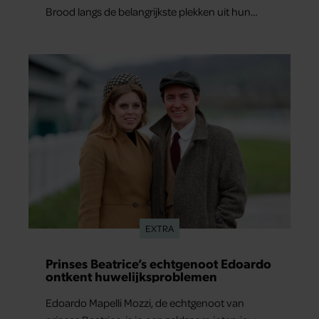
Brood langs de belangrijkste plekken uit hun
gezamenlijke verleden. Vooral de woning aan de
Lange Leidsedwarsstraat roept een stortvloed
aan herinneringen op. Daar begon hun leven
samen en werd dochter Lola geboren.
EXTRA
Prinses Beatrice’s echtgenoot Edoardo
ontkent huwelijksproblemen
Edoardo Mapelli Mozzi, de echtgenoot van