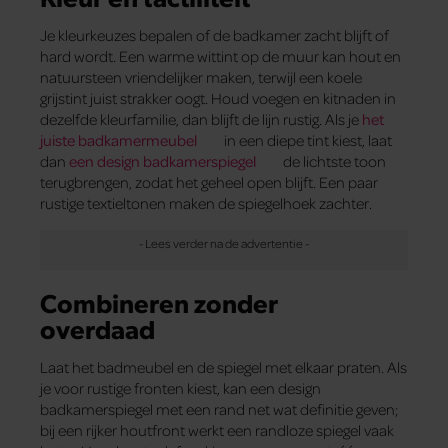
Je kleurkeuzes bepalen of de badkamer zacht blijft of
hard wordt. Een warme wittint op de muur kan hout en
natuursteen vriendelijker maken, terwijl een koele
grijstint juist strakker oogt. Houd voegen en kitnaden in
dezelfde kleurfamilie, dan blijft de lijn rustig. Als je
het
juiste badkamermeubel
in een diepe tint kiest, laat
dan
een design badkamerspiegel
de lichtste toon
terugbrengen, zodat het geheel open blijft. Een paar
rustige textieltonen maken de spiegelhoek zachter.
Combineren zonder
overdaad
Laat het badmeubel en de spiegel met elkaar praten. Als
je voor rustige fronten kiest, kan een design
badkamerspiegel met een rand net wat definitie geven;
bij een rijker houtfront werkt een randloze spiegel vaak