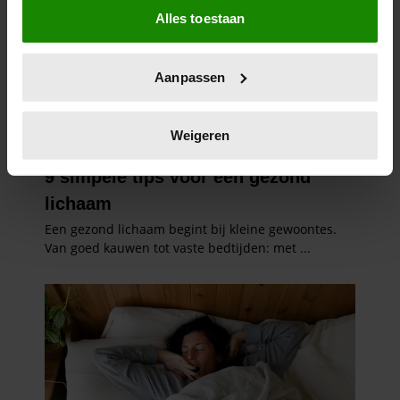
Alles toestaan
Informatie verzamelen over uw geografische
locatie, die tot een paar meter nauwkeurig kan zijn
Uw apparaat identificeren door het actief te
Aanpassen
scannen op specifieke eigenschappen (fingerprinting)
Lees meer over hoe uw persoonlijke gegevens worden
verwerkt en stel uw voorkeuren in het
detailgedeelte
in.
Weigeren
U kunt uw toestemming op elk moment wijzigen of
intrekken in de Cookieverklaring.
We gebruiken cookies om content en advertenties te
personaliseren, om functies voor social media te bieden
en om ons websiteverkeer te analyseren. Ook delen we
informatie over uw gebruik van onze site met onze
partners voor social media, adverteren en analyse. Deze
partners kunnen deze gegevens combineren met andere
informatie die u aan ze heeft verstrekt of die ze hebben
verzameld op basis van uw gebruik van hun services. U
gaat akkoord met onze cookies als u onze website blijft