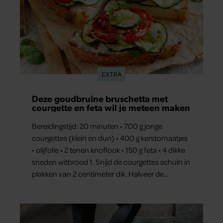
EXTRA
Deze goudbruine bruschetta met
courgette en feta wil je meteen maken
Bereidingstijd: 20 minuten • 700 g jonge
courgettes (klein en dun) • 400 g kerstomaatjes
• olijfolie • 2 tenen knoflook • 150 g feta • 4 dikke
sneden witbrood 1. Snijd de courgettes schuin in
plakken van 2 centimeter dik. Halveer de
tomaatjes. Pel en hak de knoflook. 2. Verhit een
scheut olie in…