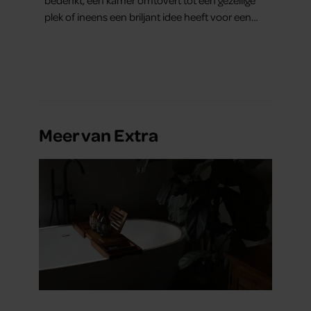
bedenkt, een kamer omtovert tot een gezellige
plek of ineens een briljant idee heeft voor een
feestje? Of dat je buurman van een oude
plantenpot een hippe lamp weet te maken,
terwijl jij om de haverklap naar je sleutels loopt te
zoeken.
Meer van Extra