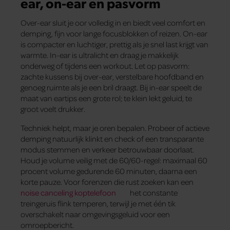
ear, on-ear en pasvorm
Over-ear sluit je oor volledig in en biedt veel comfort en
demping, fijn voor lange focusblokken of reizen. On-ear
is compacter en luchtiger, prettig als je snel last krijgt van
warmte. In-ear is ultralicht en draag je makkelijk
onderweg of tijdens een workout. Let op pasvorm:
zachte kussens bij over-ear, verstelbare hoofdband en
genoeg ruimte als je een bril draagt. Bij in-ear speelt de
maat van eartips een grote rol; te klein lekt geluid, te
groot voelt drukker.
Techniek helpt, maar je oren bepalen. Probeer of actieve
demping natuurlijk klinkt en check of een transparante
modus stemmen en verkeer betrouwbaar doorlaat.
Houd je volume veilig met de 60/60-regel: maximaal 60
procent volume gedurende 60 minuten, daarna een
korte pauze. Voor forenzen die rust zoeken kan een
noise canceling koptelefoon
het constante
treingeruis flink temperen, terwijl je met één tik
overschakelt naar omgevingsgeluid voor een
omroepbericht.