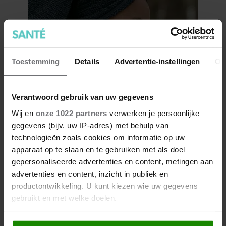
Toestemming
Details
Advertentie-instellingen
Ov
Verantwoord gebruik van uw gegevens
Collageen en de huid, waarom
dit eiwit zo essentieel is
Wij en
onze 1022 partners
verwerken je persoonlijke
gegevens (bijv. uw IP-adres) met behulp van
technologieën zoals cookies om informatie op uw
apparaat op te slaan en te gebruiken met als doel
gepersonaliseerde advertenties en content, metingen aan
advertenties en content, inzicht in publiek en
productontwikkeling. U kunt kiezen wie uw gegevens
gebruikt en met welke doelen.
Als u het toestaat, willen we ook graag: