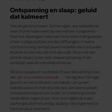
Ontspanning en slaap: geluid
dat kalmeert
Niet elk geluid activeert. Zachte regen, een kabbelende
rivier of pink noise werkt bij veel mensen rustgevend.
Voor het slapengaan helpt een korte ademhalingssessie
of een rustige podcast zonder cliffhangers. In bed is
comfort koning: vermijd zware modellen die in je kussen
drukken en kies iets dat licht aanvoelt. Als je met een
partner slaapt, is een side-sleeperoplossing of één
oordopje vaak de vriendelijkste keuze.
Wil je onopvallend meditaties of wandelcoaching doen,
dan zijn
true wireless earbuds
handig door het lage
gewicht en het ontbreken van kabels. Let op een
stabiele pasvorm met de juiste tips, een betrouwbare
transparante stand voor buiten en bediening zonder
harde tikken tegen je oor. Voor avondgebruik is een
zachte geluidslimiet prettig, zodat je niet ongemerkt te
hard zet als je moe bent.