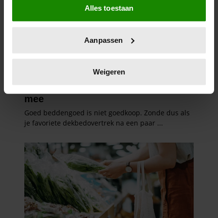
Alles toestaan
Informatie verzamelen over uw geografische
locatie, die tot een paar meter nauwkeurig kan zijn
Uw apparaat identificeren door het actief te
Aanpassen
scannen op specifieke eigenschappen (fingerprinting)
Lees meer over hoe uw persoonlijke gegevens worden
verwerkt en stel uw voorkeuren in het
detailgedeelte
in.
Weigeren
U kunt uw toestemming op elk moment wijzigen of
intrekken in de Cookieverklaring.
We gebruiken cookies om content en advertenties te
personaliseren, om functies voor social media te bieden
en om ons websiteverkeer te analyseren. Ook delen we
informatie over uw gebruik van onze site met onze
partners voor social media, adverteren en analyse. Deze
partners kunnen deze gegevens combineren met andere
informatie die u aan ze heeft verstrekt of die ze hebben
verzameld op basis van uw gebruik van hun services. U
gaat akkoord met onze cookies als u onze website blijft