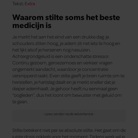
Tekst:
Extra
Waarom stilte soms het beste
medicijn is
Je merkt het aan het eind van een drukke dag: je
schouders zitten hoog, je adem zit net iets te hoog en
het lijkt alsof je hersenen nog nasuizen.
Achtergrondgeluid is een onderschatte stressor.
Continu gezoem, geroezemoes en verkeer vragen
ongemerkt aandacht, waardoor je concentratie
versnipperd raakt. Even stilte geeft je brein ruimte om te
herstellen, je hartslag daalt en je merkt sneller dat je
dieper ademhaalt. Je gehoor heeft nu eenmaal geen
“oogleden”, dus het loont om bewuster met geluid om
te gaan.
Stilte betekent niet per se absolute stilte. Het gaat om de
juiste dosis prikkels voor het moment. Tijdens werk wil je