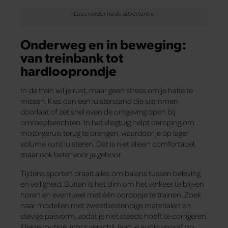
Onderweg en in beweging:
van treinbank tot
hardlooprondje
In de trein wil je rust, maar geen stress om je halte te
missen. Kies dan een luisterstand die stemmen
doorlaat of zet snel even de omgeving open bij
omroepberichten. In het vliegtuig helpt demping om
motorgeruis terug te brengen, waardoor je op lager
volume kunt luisteren. Dat is niet alleen comfortabel,
maar ook beter voor je gehoor.
Tijdens sporten draait alles om balans tussen beleving
en veiligheid. Buiten is het slim om het verkeer te blijven
horen en eventueel met één oordopje te trainen. Zoek
naar modellen met zweetbestendige materialen en
stevige pasvorm, zodat je niet steeds hoeft te corrigeren.
Kleine routine, groot verschil: laad je audio vooraf op,