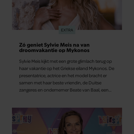
EXTRA
Zó geniet Sylvie Meis na van
droomvakantie op Mykonos
Sylvie Meis kijkt met een grote glimlach terug op
haar vakantie op het Griekse eiland Mykonos. De
presentatrice, actrice en het model bracht er
samen met haar beste vriendin, de Duitse
zangeres en ondernemer Beate van Baal, een
week door. Op sociale media deelt Sylvie Meis
prachtige foto’s van de zonovergoten
bestemming én vertelt ze hoe bijzonder de reis
voor haar is geweest.