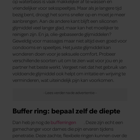
op waterbasis is vaak makkelijker af te wassen en
vriendelijker voor seksspeeltjes. Maar als je langere tijd
bezig bent, droogt het soms sneller op en moet je meer
aanbrengen. Aan de andere kant blijft een siliconen
glijmiddel veel langer glad, maar kan het moeilijker te
reinigen zijn. En ja, olie-gebaseerde glijmiddelen?
Geweldig voor massages maar niet altijd even goed voor
condooms en speeltjes. Het juiste glijmiddel kan
wonderen doen voor je seksuele comfort. Probeer
verschillende soorten uit om te zien wat voor jou en je
partner het beste werkt. Vergeet niet dat het gebruik van
voldoende glijmiddel ook helpt om irritatie en wrijving te
verminderen, wat uiteindelijk pijn kan voorkomen.
Buffer ring: bepaal zelf de diepte
Dan heb je nog de
bufferringen
. Deze zijn echt een
gamechanger voor dames die pijn ervaren tijdens
penetratie. Deze zachte, flexibele ringen kunnen over de