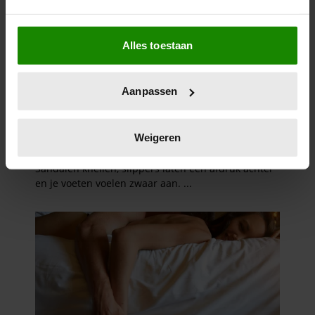
Als u het toestaat, willen we ook graag:
Alles toestaan
Informatie verzamelen over uw geografische
locatie, die tot een paar meter nauwkeurig kan zijn
Uw apparaat identificeren door het actief te
Aanpassen
scannen op specifieke eigenschappen (fingerprinting)
Lees meer over hoe uw persoonlijke gegevens worden
verwerkt en stel uw voorkeuren in het
detailgedeelte
in.
Weigeren
U kunt uw toestemming op elk moment wijzigen of
intrekken in de Cookieverklaring.
We gebruiken cookies om content en advertenties te
personaliseren, om functies voor social media te bieden
en om ons websiteverkeer te analyseren. Ook delen we
informatie over uw gebruik van onze site met onze
partners voor social media, adverteren en analyse. Deze
partners kunnen deze gegevens combineren met andere
informatie die u aan ze heeft verstrekt of die ze hebben