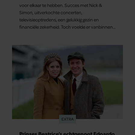
voor elkaar te hebben. Succes met Nick &
Simon, uitverkochte concerten,
televisieoptredens, een gelukkig gezin en
financiële zekerheid. Toch voelde er vanbinnen
al jaren iets niet goed. In een openhartig
interview met ‘MAX Magazine’ vertelt de zanger
dat hij lange tijd vooral overleefde en steeds
verder van zijn gevoel verwijderd raakte.
EXTRA
Prinses Beatrice’s echtgenoot Edoardo