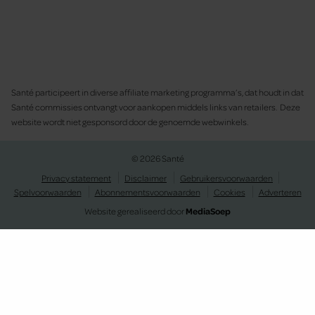
Santé participeert in diverse affiliate marketing programma’s, dat houdt in dat
Santé commissies ontvangt voor aankopen middels links van retailers. Deze
website wordt niet gesponsord door de genoemde webwinkels.
© 2026 Santé
Privacy statement
Disclaimer
Gebruikersvoorwaarden
Spelvoorwaarden
Abonnementsvoorwaarden
Cookies
Adverteren
Website gerealiseerd door
MediaSoep