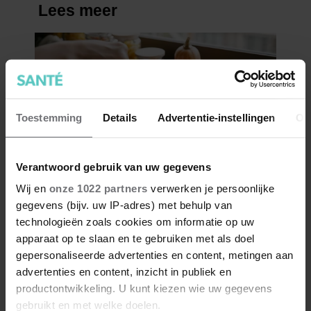
Toestemming
Details
Advertentie-instellingen
Ov
Verantwoord gebruik van uw gegevens
Wij en
onze 1022 partners
verwerken je persoonlijke
gegevens (bijv. uw IP-adres) met behulp van
technologieën zoals cookies om informatie op uw
apparaat op te slaan en te gebruiken met als doel
gepersonaliseerde advertenties en content, metingen aan
advertenties en content, inzicht in publiek en
productontwikkeling. U kunt kiezen wie uw gegevens
gebruikt en met welke doelen.