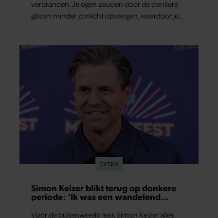
verbranden. Je ogen zouden door de donkere
glazen minder zonlicht opvangen, waardoor je
lichaam anders reageert op de zon. Klinkt ergens
logisch, maar klopt het ook echt? Wij zoeken uit
hoe het zit.
EXTRA
Simon Keizer blikt terug op donkere
periode: ‘Ik was een wandelend
hoofd’
Voor de buitenwereld leek Simon Keizer alles