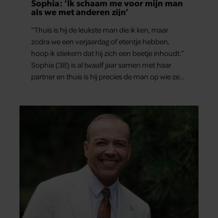
Sophia: ‘Ik schaam me voor mijn man
als we met anderen zijn’
“Thuis is hij de leukste man die ik ken, maar
zodra we een verjaardag of etentje hebben,
hoop ik stiekem dat hij zich een beetje inhoudt.”
Sophia (38) is al twaalf jaar samen met haar
partner en thuis is hij precies de man op wie ze
verliefd werd: lief, zorgzaam en grappig. Toch
merkt ze dat ze zich steeds vaker schaamt zodra
ze samen onder de mensen zijn.