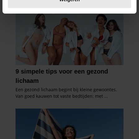
U kunt uw toestemming op elk moment wijzigen of
intrekken in de Cookieverklaring.
We gebruiken cookies om content en advertenties te
personaliseren, om functies voor social media te bieden
en om ons websiteverkeer te analyseren. Ook delen we
informatie over uw gebruik van onze site met onze
partners voor social media, adverteren en analyse. Deze
partners kunnen deze gegevens combineren met andere
informatie die u aan ze heeft verstrekt of die ze hebben
verzameld op basis van uw gebruik van hun services. U
gaat akkoord met onze cookies als u onze website blijft
gebruiken.