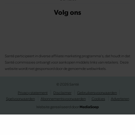
Volg ons
Santé participeert in diverse affiliate marketing programma’s, dat houdt in dat
Santé commissies ontvangt voor aankopen middels links van retailers. Deze
website wordt niet gesponsord door de genoemde webwinkels.
© 2026 Santé
Privacy statement
Disclaimer
Gebruikersvoorwaarden
Spelvoorwaarden
Abonnementsvoorwaarden
Cookies
Adverteren
Website gerealiseerd door
MediaSoep