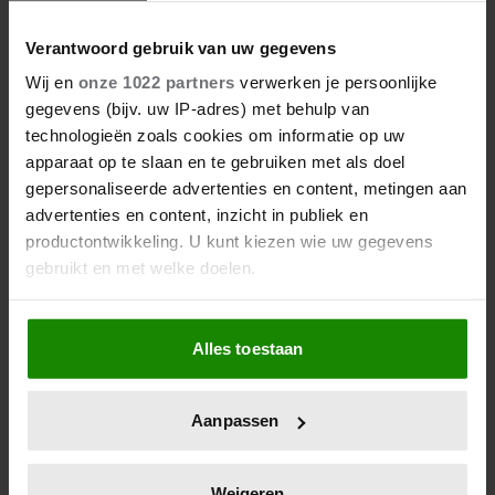
Verantwoord gebruik van uw gegevens
Wij en
onze 1022 partners
verwerken je persoonlijke
gegevens (bijv. uw IP-adres) met behulp van
technologieën zoals cookies om informatie op uw
apparaat op te slaan en te gebruiken met als doel
gepersonaliseerde advertenties en content, metingen aan
advertenties en content, inzicht in publiek en
productontwikkeling. U kunt kiezen wie uw gegevens
gebruikt en met welke doelen.
Als u het toestaat, willen we ook graag:
Alles toestaan
Informatie verzamelen over uw geografische
locatie, die tot een paar meter nauwkeurig kan zijn
Uw apparaat identificeren door het actief te
Aanpassen
scannen op specifieke eigenschappen (fingerprinting)
Lees meer over hoe uw persoonlijke gegevens worden
verwerkt en stel uw voorkeuren in het
detailgedeelte
in.
Weigeren