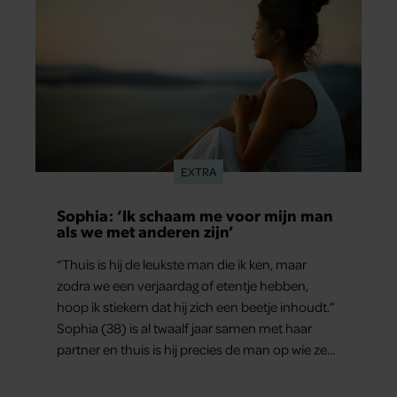
EXTRA
Sophia: ‘Ik schaam me voor mijn man
als we met anderen zijn’
“Thuis is hij de leukste man die ik ken, maar
zodra we een verjaardag of etentje hebben,
hoop ik stiekem dat hij zich een beetje inhoudt.”
Sophia (38) is al twaalf jaar samen met haar
partner en thuis is hij precies de man op wie ze
verliefd werd: lief, zorgzaam en grappig. Toch
merkt ze dat ze zich steeds vaker schaamt zodra