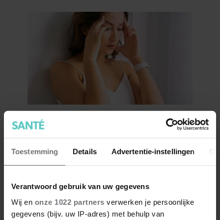
Je focus en concentratie
verbeteren met voeding en
supplementen
Toestemming
Details
Advertentie-instellingen
Ov
Verantwoord gebruik van uw gegevens
Wij en
onze 1022 partners
verwerken je persoonlijke
gegevens (bijv. uw IP-adres) met behulp van