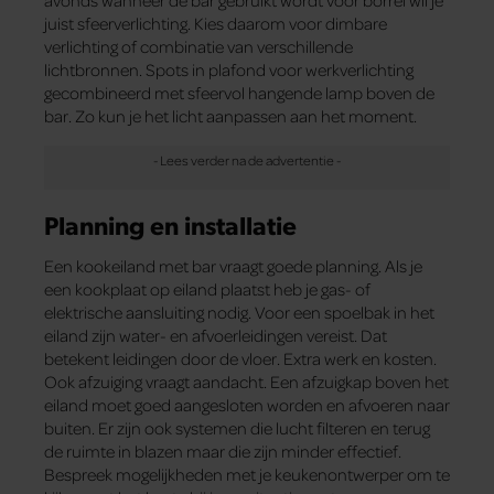
avonds wanneer de bar gebruikt wordt voor borrel wil je
juist sfeerverlichting. Kies daarom voor dimbare
verlichting of combinatie van verschillende
lichtbronnen. Spots in plafond voor werkverlichting
gecombineerd met sfeervol hangende lamp boven de
bar. Zo kun je het licht aanpassen aan het moment.
Planning en installatie
Een kookeiland met bar vraagt goede planning. Als je
een kookplaat op eiland plaatst heb je gas- of
elektrische aansluiting nodig. Voor een spoelbak in het
eiland zijn water- en afvoerleidingen vereist. Dat
betekent leidingen door de vloer. Extra werk en kosten.
Ook afzuiging vraagt aandacht. Een afzuigkap boven het
eiland moet goed aangesloten worden en afvoeren naar
buiten. Er zijn ook systemen die lucht filteren en terug
de ruimte in blazen maar die zijn minder effectief.
Bespreek mogelijkheden met je keukenontwerper om te