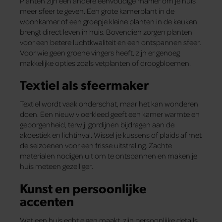
Planten zijn een andere eenvoudige manier om je huis
meer sfeer te geven. Een grote kamerplant in de
woonkamer of een groepje kleine planten in de keuken
brengt direct leven in huis. Bovendien zorgen planten
voor een betere luchtkwaliteit en een ontspannen sfeer.
Voor wie geen groene vingers heeft, zijn er genoeg
makkelijke opties zoals vetplanten of droogbloemen.
Textiel als sfeermaker
Textiel wordt vaak onderschat, maar het kan wonderen
doen. Een nieuw vloerkleed geeft een kamer warmte en
geborgenheid, terwijl gordijnen bijdragen aan de
akoestiek en lichtinval. Wissel je kussens of plaids af met
de seizoenen voor een frisse uitstraling. Zachte
materialen nodigen uit om te ontspannen en maken je
huis meteen gezelliger.
Kunst en persoonlijke
accenten
Wat een huis echt eigen maakt, zijn persoonlijke details.