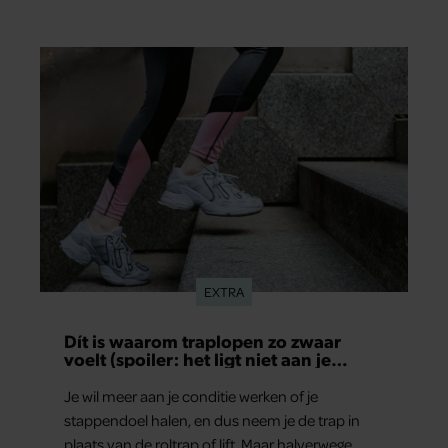
vaak mee in de bediening.
EXTRA
Dít is waarom traplopen zo zwaar
voelt (spoiler: het ligt niet aan je
conditie)
Je wil meer aan je conditie werken of je
stappendoel halen, en dus neem je de trap in
plaats van de roltrap of lift. Maar halverwege