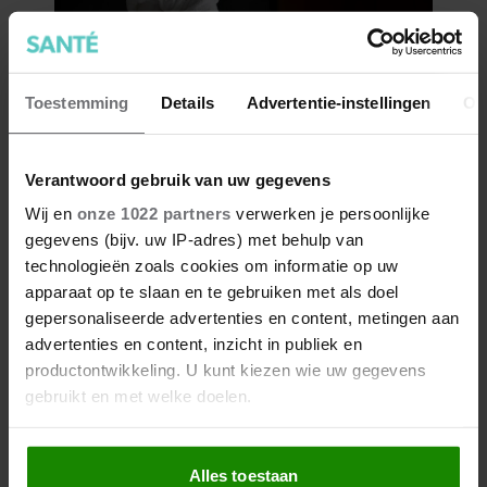
Toestemming
Details
Advertentie-instellingen
Ov
Verantwoord gebruik van uw gegevens
Wij en
onze 1022 partners
verwerken je persoonlijke
gegevens (bijv. uw IP-adres) met behulp van
technologieën zoals cookies om informatie op uw
apparaat op te slaan en te gebruiken met als doel
gepersonaliseerde advertenties en content, metingen aan
advertenties en content, inzicht in publiek en
productontwikkeling. U kunt kiezen wie uw gegevens
gebruikt en met welke doelen.
Als u het toestaat, willen we ook graag:
Alles toestaan
Informatie verzamelen over uw geografische