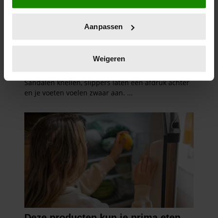
locatie, die tot een paar meter nauwkeurig kan zijn
Uw apparaat identificeren door het actief te
Aanpassen
scannen op specifieke eigenschappen (fingerprinting)
Lees meer over hoe uw persoonlijke gegevens worden
verwerkt en stel uw voorkeuren in het
detailgedeelte
in.
Weigeren
U kunt uw toestemming op elk moment wijzigen of
intrekken in de Cookieverklaring.
We gebruiken cookies om content en advertenties te
personaliseren, om functies voor social media te bieden
en om ons websiteverkeer te analyseren. Ook delen we
informatie over uw gebruik van onze site met onze
partners voor social media, adverteren en analyse. Deze
partners kunnen deze gegevens combineren met andere
informatie die u aan ze heeft verstrekt of die ze hebben
verzameld op basis van uw gebruik van hun services. U
gaat akkoord met onze cookies als u onze website blijft
gebruiken.