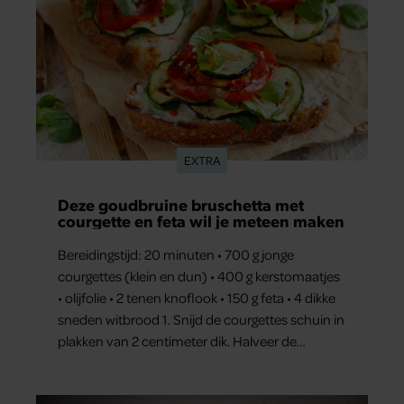
EXTRA
Deze goudbruine bruschetta met
courgette en feta wil je meteen maken
Bereidingstijd: 20 minuten • 700 g jonge
courgettes (klein en dun) • 400 g kerstomaatjes
• olijfolie • 2 tenen knoflook • 150 g feta • 4 dikke
sneden witbrood 1. Snijd de courgettes schuin in
plakken van 2 centimeter dik. Halveer de
tomaatjes. Pel en hak de knoflook. 2. Verhit een
scheut olie in…