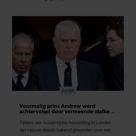
een interview met Leeuwarder Courant vertelt
de presentatrice hoe dubbel dat voor haar voelt.
Hoewel ze uitkijkt naar de laatste reeks, vindt ze
het ook verdrietig dat een televisieklassieker
verdwijnt.
EXTRA
Voormalig prins Andrew werd
achtervolgd door vermeende stalker
met bivakmuts
Tijdens een tussentijdse hoorzitting in Londen
zijn nieuwe details bekend geworden over een