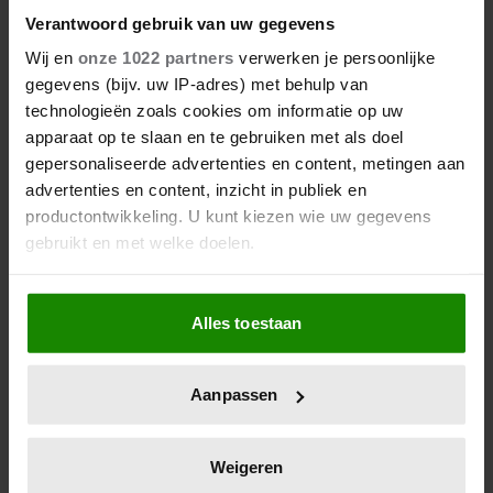
Verantwoord gebruik van uw gegevens
Wij en
onze 1022 partners
verwerken je persoonlijke
Ontspannen in je eigen spa-
gegevens (bijv. uw IP-adres) met behulp van
achtige badkamer
technologieën zoals cookies om informatie op uw
apparaat op te slaan en te gebruiken met als doel
gepersonaliseerde advertenties en content, metingen aan
advertenties en content, inzicht in publiek en
productontwikkeling. U kunt kiezen wie uw gegevens
gebruikt en met welke doelen.
Als u het toestaat, willen we ook graag:
Alles toestaan
Informatie verzamelen over uw geografische
locatie, die tot een paar meter nauwkeurig kan zijn
Uw apparaat identificeren door het actief te
Aanpassen
scannen op specifieke eigenschappen (fingerprinting)
Je focus en concentratie
Lees meer over hoe uw persoonlijke gegevens worden
verbeteren met voeding en
verwerkt en stel uw voorkeuren in het
detailgedeelte
in.
Weigeren
supplementen
U kunt uw toestemming op elk moment wijzigen of