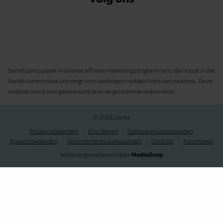
Santé participeert in diverse affiliate marketing programma’s, dat houdt in dat
Santé commissies ontvangt voor aankopen middels links van retailers. Deze
website wordt niet gesponsord door de genoemde webwinkels.
© 2026 Santé
Privacy statement
Disclaimer
Gebruikersvoorwaarden
Spelvoorwaarden
Abonnementsvoorwaarden
Cookies
Adverteren
Website gerealiseerd door
MediaSoep