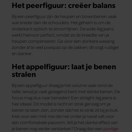
Het peerfiguur: creëer balans
Bij een peerfiguur zijn de heupen en bovenbenen vaak
wat breder dan de schouders. Het geheim is om de
onderkant optisch te stroomlijnen. De wide-leg jeans
werkt hiervoor perfect, omdat ze de breedte van je
heupen compenseren. Ga voor een donkere wassing
zonder al te veel poespas op de zakken; dit oogt rustiger
en slanker.
Het appelfiguur: laat je benen
stralen
Bij een appelfiguur draag je het volume vaak rond de
taille, terwijl je vaak gezegend bent met slanke benen. De
focus mag dus naar beneden! Een straight-leg jeans is
hier ideaal. Dit model is recht en strak genoeg om je
benen te laten zien, zonder dat het te strak zit bij je buik.
Kies voor een mid-rise die net onder je navel valt voor
een comfortabele pasvorm. Wil je het slanke effect van
je benen nog verder versterken? Draag dan een
puntige