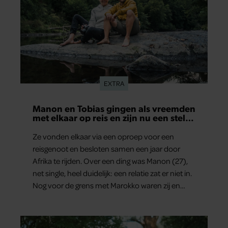
EXTRA
Manon en Tobias gingen als vreemden
met elkaar op reis en zijn nu een stel:
‘Ik zei nog: dit wordt niets!’
Ze vonden elkaar via een oproep voor een
reisgenoot en besloten samen een jaar door
Afrika te rijden. Over een ding was Manon (27),
net single, heel duidelijk: een relatie zat er niet in.
Nog voor de grens met Marokko waren zij en
Tobias (33) een stel. O en van dat jaartje reizen
maakten ze meteen maar even drie jaar. “Ik had
zo stellig gezegd: dit wordt niets!”