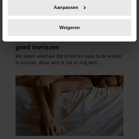
Uw apparaat identificeren door het actief te
Aanpassen
scannen op specifieke eigenschappen (fingerprinting)
Lees meer over hoe uw persoonlijke gegevens worden
verwerkt en stel uw voorkeuren in het
detailgedeelte
in.
Weigeren
U kunt uw toestemming op elk moment wijzigen of
intrekken in de Cookieverklaring.
We gebruiken cookies om content en advertenties te
personaliseren, om functies voor social media te bieden
en om ons websiteverkeer te analyseren. Ook delen we
informatie over uw gebruik van onze site met onze
partners voor social media, adverteren en analyse. Deze
partners kunnen deze gegevens combineren met andere
informatie die u aan ze heeft verstrekt of die ze hebben
verzameld op basis van uw gebruik van hun services. U
gaat akkoord met onze cookies als u onze website blijft
gebruiken.