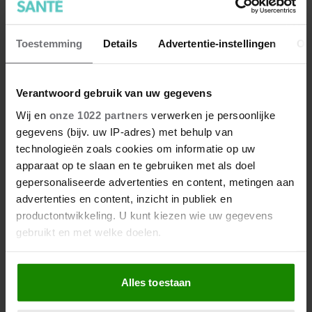
Toestemming
Details
Advertentie-instellingen
Ov
Verantwoord gebruik van uw gegevens
Collageen en de huid, waarom
Wij en
onze 1022 partners
verwerken je persoonlijke
dit eiwit zo essentieel is
gegevens (bijv. uw IP-adres) met behulp van
technologieën zoals cookies om informatie op uw
apparaat op te slaan en te gebruiken met als doel
gepersonaliseerde advertenties en content, metingen aan
advertenties en content, inzicht in publiek en
productontwikkeling. U kunt kiezen wie uw gegevens
gebruikt en met welke doelen.
Als u het toestaat, willen we ook graag:
Alles toestaan
Informatie verzamelen over uw geografische
locatie, die tot een paar meter nauwkeurig kan zijn