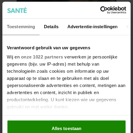
Toestemming
Details
Advertentie-instellingen
Ov
Verantwoord gebruik van uw gegevens
Collageen en de huid, waarom
Wij en
onze 1022 partners
verwerken je persoonlijke
dit eiwit zo essentieel is
gegevens (bijv. uw IP-adres) met behulp van
technologieën zoals cookies om informatie op uw
apparaat op te slaan en te gebruiken met als doel
gepersonaliseerde advertenties en content, metingen aan
advertenties en content, inzicht in publiek en
productontwikkeling. U kunt kiezen wie uw gegevens
gebruikt en met welke doelen.
Als u het toestaat, willen we ook graag:
Alles toestaan
Informatie verzamelen over uw geografische