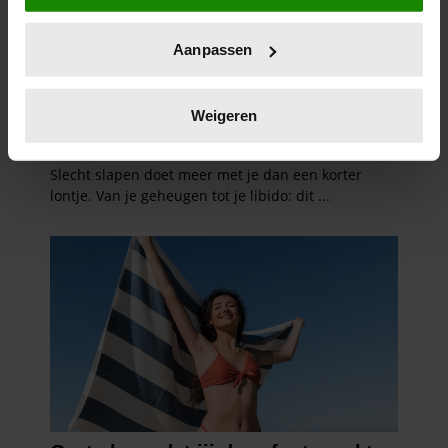
locatie, die tot een paar meter nauwkeurig kan zijn
Uw apparaat identificeren door het actief te
Aanpassen
scannen op specifieke eigenschappen (fingerprinting)
Lees meer over hoe uw persoonlijke gegevens worden
verwerkt en stel uw voorkeuren in het
detailgedeelte
in.
Weigeren
U kunt uw toestemming op elk moment wijzigen of
intrekken in de Cookieverklaring.
We gebruiken cookies om content en advertenties te
personaliseren, om functies voor social media te bieden
en om ons websiteverkeer te analyseren. Ook delen we
informatie over uw gebruik van onze site met onze
partners voor social media, adverteren en analyse. Deze
partners kunnen deze gegevens combineren met andere
informatie die u aan ze heeft verstrekt of die ze hebben
verzameld op basis van uw gebruik van hun services. U
gaat akkoord met onze cookies als u onze website blijft
gebruiken.