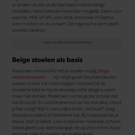
er anders uit dan al die standaard rechthoekige
modellen. Verschillende materialen mogelijk. Eiken voor
warmte. MDF of HPL voor strak. Keramiek of Dekton
voor modern en duurzaam. De organische vorm geeft
sowieso karakter.
Beige stoelen als basis
Naast een mooie tafel heb je stoelen nodig.
Beige
eetkamerstoelen
zijn altijd goed. Neutrale kleuren
passen overal. Kan niet misgaan. Het past bij de
moderne tafel én bij de landelijke tafel. Beige is warm
maar niet donker. Maakt een ruimte groter zonder dat
het kil wordt. En combineren kun je het met alles. Houd
je het rustig? Blijf in natuurlijke tinten. Wil je pit? Voeg
kleurrijke kussens of tafelkleed toe. Bij materiaal heb je
keuze. Stof zit lekker. Leer is stijlvol en makkelijk schoon.
Velvet geeft luxe. Wel belangrijk: let op zitcomfort. Als je
lang aan tafel zit moeten de stoelen goed