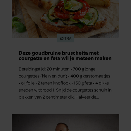
EXTRA
Deze goudbruine bruschetta met
courgette en feta wil je meteen maken
Bereidingstijd: 20 minuten • 700 g jonge
courgettes (klein en dun) • 400 g kerstomaatjes
• olijfolie • 2 tenen knoflook • 150 g feta • 4 dikke
sneden witbrood 1. Snijd de courgettes schuin in
plakken van 2 centimeter dik. Halveer de
tomaatjes. Pel en hak de knoflook. 2. Verhit een
scheut olie in…