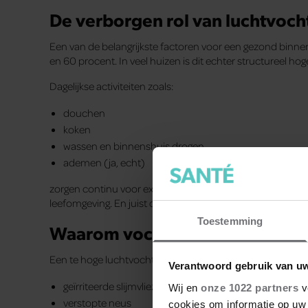
De verborgen rol van luchtvoch
Een van de belangrijkste factoren voor een gezond binnenkl
en 60 procent. In veel huizen is dit echter structureel ho
Dagelijkse activiteiten zoals:
douchen
koken
wassen en binnenshuis drogen
ademen (ja, echt)
zorgen continu voor extra vocht in de lucht. Als dat voch
leefomgeving. En juist daarin voelen schimmels, bacteriën 
Toestemming
Waarom vochtige lucht je “verk
Een te hoge luchtvochtigheid kan klachten veroorzaken di
Verantwoord gebruik van u
geïrriteerde slijmvliezen
Wij en
onze 1022 partners
v
verstopte neus
cookies om informatie op uw 