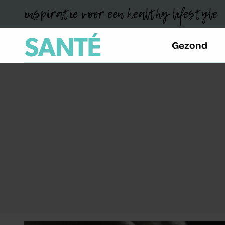
inspiratie voor een healthy lifestyle
Gezond