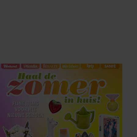
Tips om je lekker in je vel
te voelen
Met de Santé nieuwsbrief ontvang je elke
week tips om je energiek, ontspannen en in
balans te voelen.