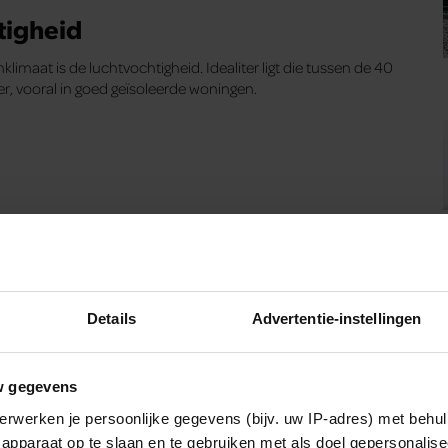
tigheid
imaat is de luchtvochtigheid. Idealiter ligt die tussen de 40
ger, vooral in goed geïsoleerde woningen.
t niet voldoende wordt afgevoerd, ontstaat er een vochtige
en huisstofmijt zich perfect thuis.
Details
Advertentie-instellingen
ouden” laat voelen
e sterk lijken op een verkoudheid:
w gegevens
erwerken je persoonlijke gegevens (bijv. uw IP-adres) met behul
apparaat op te slaan en te gebruiken met als doel gepersonalise