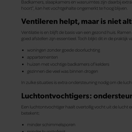
Badkamers, slaapkamers en wasruimtes zijn daarbij extra 
hoort”, kan het vochtgehalte ongemerkt te hoog blijven.
Ventileren helpt, maar is niet a
Ventilatie is en blijft de basis van een gezond huis. Rame
goed afstellen zijn essentieel. Toch blijkt dit in de praktijk
woningen zonder goede doorluchting
appartementen
huizen met vochtige badkamers of kelders
gezinnen die veel was binnen drogen
In zulke situaties is extra ondersteuning nodig om de luch
Luchtontvochtigers: ondersteu
Een luchtontvochtiger haalt overtollig vocht uit de lucht 
betekent:
minder schimmelsporen
minder huisstofmijt